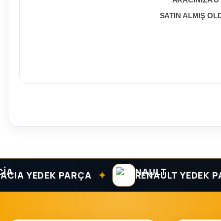
ARACINIZA U
SATIN ALMIŞ O
✦
 YEDEK PARÇA
RENAULT YEDEK PARÇ