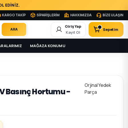
L EDİNİZ.
KARGO TAKİP
SİPARİŞLERİM
HAKKIMIZDA
BİZE ULAŞIN
Giriş Yap
Sepetim
ARA
Kayıt Ol
RALARIMIZ
MAĞAZA KONUMU
Orjinal Yedek
 IV Basınç Hortumu -
Parça