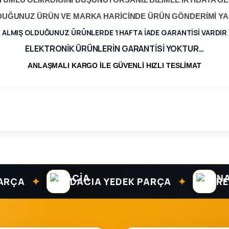
YUMLU OLMADIĞINI DÜŞÜNÜYORSANIZ BİZİMLE İRTİBATA GEÇ
LDUĞUNUZ ÜRÜN VE MARKA HARİCİNDE ÜRÜN GÖNDERİMİ Y
ALMIŞ OLDUĞUNUZ ÜRÜNLERDE 1 HAFTA İADE GARANTİSİ VARDIR
ELEKTRONİK ÜRÜNLERİN GARANTİSİ YOKTUR…
ANLAŞMALI KARGO İLE GÜVENLİ HIZLI TESLİMAT
✦
✦
A
DACIA YEDEK PARÇA
RENAU