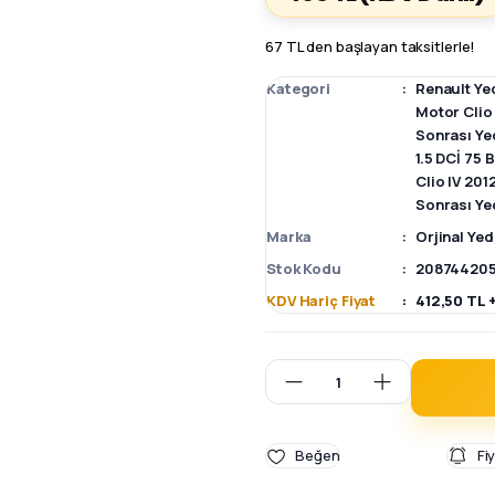
67 TL den başlayan taksitlerle!
Kategori
Renault Ye
Motor Clio
Sonrası Ye
1.5 DCİ 75 
Clio IV 20
Sonrası Ye
Marka
Orjinal Ye
Stok Kodu
20874420
KDV Hariç Fiyat
412,50 TL 
Fi