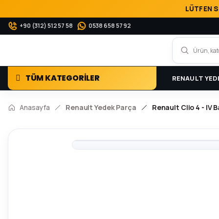
LÜTFEN S
+90 (312) 512 57 58
0538 658 57 92
TÜM KATEGORİLER
RENAULT YED
Anasayfa
Renault Yedek Parça
Renault Clio 4 - IV