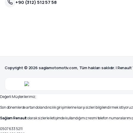
+90 (312) 512 57 58
Copyright © 2026 saglamotomotiv.com, Tüm hakları saklıdır. | Renault
Değerli Müşterilerimiz;
Son dönemlerde artan dolandırıcılık girişimlerine karşı sizleri bilgilendirmek istiyoruz
Sağlam Renault
olarak sizlerle iletişimde kullandığımız resmi telefon numaralarımız 
0507 633 5211