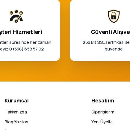
teri Hizmetleri
Güvenli Alışve
tleri süresince her zaman
256 Bit SSL sertifikası ile
rleyiz 0 (538) 658 57 92
güvende
Kurumsal
Hesabım
Hakkımızda
Siparişlerim
Blog Yazıları
Yeni Üyelik