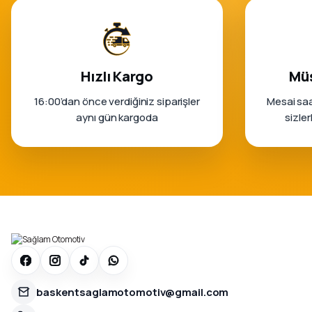
Hızlı Kargo
Müş
16:00’dan önce verdiğiniz siparişler
Mesai saa
aynı gün kargoda
sizle
baskentsaglamotomotiv@gmail.com