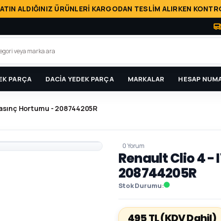
ATIN ALDIĞINIZ ÜRÜNLERİ KARGODAN TESLİM ALIRKEN KONTRO
EK PARÇA
DACİA YEDEK PARÇA
MARKALAR
HESAP NUMA
 Basınç Hortumu - 208744205R
0 Yorum
Renault Clio 4 -
208744205R
Stok Durumu
495 TL
(KDV Dahil)