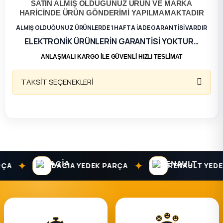
SATIN ALMIŞ OLDUĞUNUZ ÜRÜN VE MARKA
HARİCİNDE ÜRÜN GÖNDERİMİ YAPILMAMAKTADIR
ça
ALMIŞ OLDUĞUNUZ ÜRÜNLERDE 1 HAFTA İADE GARANTİSİ VARDIR
ELEKTRONİK ÜRÜNLERİN GARANTİSİ YOKTUR…
ça
ANLAŞMALI KARGO İLE GÜVENLİ HIZLI TESLİMAT
k Parça
TAKSİT SEÇENEKLERİ
 Parça
 Parça
ek Parça
✦
✦
A
DACIA YEDEK PARÇA
RENAULT YEDEK
 Parça
 Parça