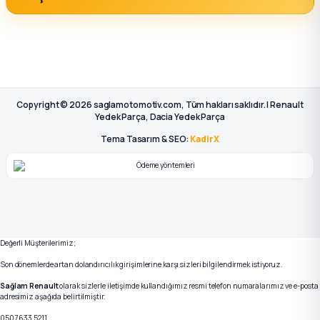
Copyright © 2026 saglamotomotiv.com, Tüm hakları saklıdır. | Renault
Yedek Parça, Dacia Yedek Parça
Tema Tasarım & SEO:
KadirX
Değerli Müşterilerimiz;
Son dönemlerde artan dolandırıcılık girişimlerine karşı sizleri bilgilendirmek istiyoruz.
Sağlam Renault
olarak sizlerle iletişimde kullandığımız resmi telefon numaralarımız ve e-posta
adresimiz aşağıda belirtilmiştir.
0507 633 5211