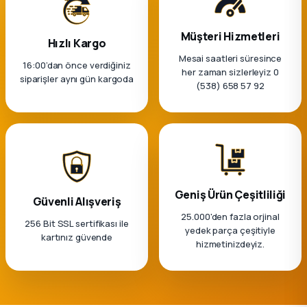
k Parça
Müşteri Hizmetleri
rça
Hızlı Kargo
Mesai saatleri süresince
16:00’dan önce verdiğiniz
her zaman sizlerleyiz 0
 Parça
siparişler aynı gün kargoda
(538) 658 57 92
Geniş Ürün Çeşitliliği
Güvenli Alışveriş
25.000'den fazla orjinal
256 Bit SSL sertifikası ile
yedek parça çeşitiyle
kartınız güvende
hizmetinizdeyiz.