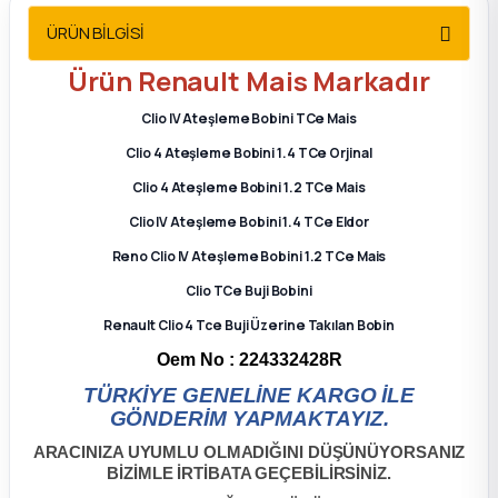
2012 Sedan
ÜRÜN BİLGİSİ
Ürün Renault Mais Markadır
 Parça
Clio IV Ateşleme Bobini TCe Mais
 Parça
Clio 4 Ateşleme Bobini 1.4 TCe Orjinal
Clio 4 Ateşleme Bobini 1.2 TCe Mais
ça
Clio IV Ateşleme Bobini 1.4 TCe Eldor
dek Parça
Reno Clio IV Ateşleme Bobini 1.2 TCe Mais
Clio TCe Buji Bobini
rça
Renault Clio 4 Tce Buji Üzerine Takılan Bobin
Oem No : 224332428R
edek Parça
TÜRKİYE GENELİNE KARGO İLE
GÖNDERİM YAPMAKTAYIZ.
rça
ARACINIZA UYUMLU OLMADIĞINI DÜŞÜNÜYORSANIZ
BİZİMLE İRTİBATA GEÇEBİLİRSİNİZ.
rça