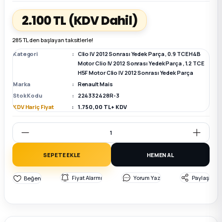
2.100 TL
(KDV Dahil)
k Parça
k Parça
Megane E-TECH Yedek Parça
285 TL den başlayan taksitlerle!
 Parça
Kategori
Clio IV 2012 Sonrası Yedek Parça
,
0.9 TCE H4B
Motor Clio IV 2012 Sonrası Yedek Parça
,
1.2 TCE
H5F Motor Clio IV 2012 Sonrası Yedek Parça
k Parça
Marka
Renault Mais
Stok Kodu
224332428R-3
 Parça
KDV Hariç Fiyat
1.750,00 TL + KDV
 Parça
ek Parça
SEPETE EKLE
HEMEN AL
Fiyat Alarmı
Yorum Yaz
Paylaş
 Parça
k Parça