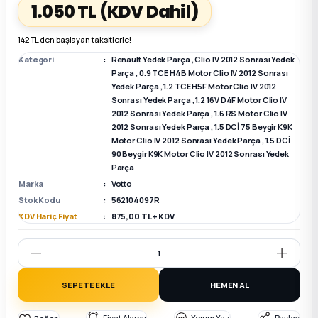
1.050 TL
(KDV Dahil)
k Parça
k Parça
Megane E-TECH Yedek Parça
142 TL den başlayan taksitlerle!
Kategori
Renault Yedek Parça
,
Clio IV 2012 Sonrası Yedek
 Parça
Parça
,
0.9 TCE H4B Motor Clio IV 2012 Sonrası
Yedek Parça
,
1.2 TCE H5F Motor Clio IV 2012
Sonrası Yedek Parça
,
1.2 16V D4F Motor Clio IV
k Parça
2012 Sonrası Yedek Parça
,
1.6 RS Motor Clio IV
2012 Sonrası Yedek Parça
,
1.5 DCİ 75 Beygir K9K
Motor Clio IV 2012 Sonrası Yedek Parça
,
1.5 DCİ
 Parça
90 Beygir K9K Motor Clio IV 2012 Sonrası Yedek
Parça
 Parça
Marka
Votto
Stok Kodu
562104097R
KDV Hariç Fiyat
875,00 TL + KDV
ek Parça
 Parça
SEPETE EKLE
HEMEN AL
k Parça
Fiyat Alarmı
Yorum Yaz
Paylaş