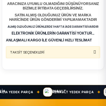
ARACINIZA UYUMLU OLMADIĞINI DÜŞÜNÜYORSANIZ
BİZİMLE İRTİBATA GEÇEBİLİRSİNİZ.
ça
SATIN ALMIŞ OLDUĞUNUZ ÜRÜN VE MARKA
HARİCİNDE ÜRÜN GÖNDERİMİ YAPILMAMAKTADIR
ça
ALMIŞ OLDUĞUNUZ ÜRÜNLERDE 1 HAFTA İADE GARANTİSİ VARDIR
ELEKTRONİK ÜRÜNLERİN GARANTİSİ YOKTUR…
k Parça
ANLAŞMALI KARGO İLE GÜVENLİ HIZLI TESLİMAT
 Parça
TAKSİT SEÇENEKLERİ
 Parça
ek Parça
 Parça
✦
✦
IA YEDEK PARÇA
RENAULT YEDEK PARÇA
 Parça