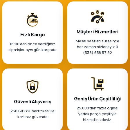
k Parça
rça
Müşteri Hizmetleri
 Parça
Hızlı Kargo
Mesai saatleri süresince
16:00’dan önce verdiğiniz
her zaman sizlerleyiz 0
siparişler aynı gün kargoda
(538) 658 57 92
Geniş Ürün Çeşitliliği
Güvenli Alışveriş
25.000'den fazla orjinal
256 Bit SSL sertifikası ile
yedek parça çeşitiyle
kartınız güvende
hizmetinizdeyiz.