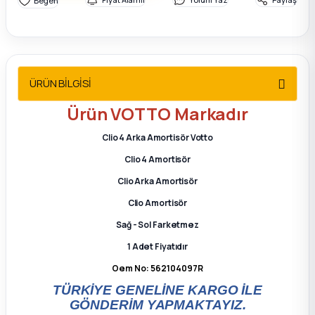
2012 Sedan
 Parça
ÜRÜN BİLGİSİ
 Parça
Ürün
VOTTO
Markadır
ça
Clio 4 Arka Amortisör Votto
dek Parça
Clio 4 Amortisör
Clio Arka Amortisör
rça
Clio Amortisör
Sağ - Sol Farketmez
edek Parça
1 Adet Fiyatıdır
rça
Oem No: 562104097R
TÜRKİYE GENELİNE KARGO İLE
GÖNDERİM YAPMAKTAYIZ.
rça