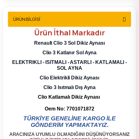
2012 Sedan
ÜRÜN BİLGİSİ
 Parça
Ürün
İthal
Markadır
 Parça
Renault Clio 3 Sol Dikiz Aynası
Clio 3 Katlanır Sol Ayna
ça
ELEKTRIKLI - ISITMALI - ASTARLI - KATLAMALI -
SOL AYNA
dek Parça
Clio Elektrikli Dikiz Aynası
rça
Clio 3 Isıtmalı Dış Ayna
Clio Katlamalı Dikiz Aynası
edek Parça
Oem No:
7701071872
TÜRKİYE GENELİNE KARGO İLE
rça
GÖNDERİM YAPMAKTAYIZ.
rça
ARACINIZA UYUMLU OLMADIĞINI DÜŞÜNÜYORSANIZ