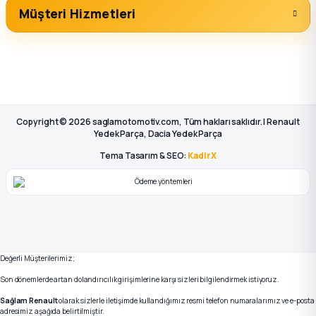
Müşteri Hizmetleri
Copyright © 2026 saglamotomotiv.com, Tüm hakları saklıdır. | Renault
Yedek Parça, Dacia Yedek Parça
Tema Tasarım & SEO:
KadirX
Değerli Müşterilerimiz;
Son dönemlerde artan dolandırıcılık girişimlerine karşı sizleri bilgilendirmek istiyoruz.
Sağlam Renault
olarak sizlerle iletişimde kullandığımız resmi telefon numaralarımız ve e-posta
adresimiz aşağıda belirtilmiştir.