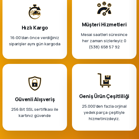
k Parça
rça
Müşteri Hizmetleri
Hızlı Kargo
 Parça
Mesai saatleri süresince
16:00’dan önce verdiğiniz
her zaman sizlerleyiz 0
siparişler aynı gün kargoda
(538) 658 57 92
Geniş Ürün Çeşitliliği
Güvenli Alışveriş
25.000'den fazla orjinal
256 Bit SSL sertifikası ile
yedek parça çeşitiyle
kartınız güvende
hizmetinizdeyiz.