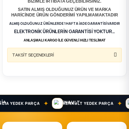
BİZİMLE İRTİBATA GEÇEBİLİRSİNİZ.
SATIN ALMIŞ OLDUĞUNUZ ÜRÜN VE MARKA
ça
HARİCİNDE ÜRÜN GÖNDERİMİ YAPILMAMAKTADIR
ALMIŞ OLDUĞUNUZ ÜRÜNLERDE 1 HAFTA İADE GARANTİSİ VARDIR
ça
ELEKTRONİK ÜRÜNLERİN GARANTİSİ YOKTUR…
k Parça
ANLAŞMALI KARGO İLE GÜVENLİ HIZLI TESLİMAT
TAKSİT SEÇENEKLERİ
 Parça
 Parça
ek Parça
 Parça
✦
✦
IA YEDEK PARÇA
RENAULT YEDEK PARÇA
 Parça