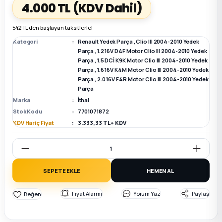
4.000 TL
(KDV Dahil)
k Parça
k Parça
Megane E-TECH Yedek Parça
542 TL den başlayan taksitlerle!
Kategori
Renault Yedek Parça
,
Clio III 2004-2010 Yedek
 Parça
Parça
,
1.2 16V D4F Motor Clio III 2004-2010 Yedek
Parça
,
1.5 DCİ K9K Motor Clio III 2004-2010 Yedek
Parça
,
1.6 16V K4M Motor Clio III 2004-2010 Yedek
k Parça
Parça
,
2.0 16V F4R Motor Clio III 2004-2010 Yedek
Parça
Marka
İthal
 Parça
Stok Kodu
7701071872
KDV Hariç Fiyat
3.333,33 TL + KDV
 Parça
ek Parça
SEPETE EKLE
HEMEN AL
 Parça
Fiyat Alarmı
Yorum Yaz
Paylaş
k Parça