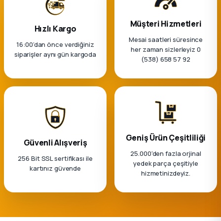
k Parça
Müşteri Hizmetleri
Hızlı Kargo
rça
Mesai saatleri süresince
16:00’dan önce verdiğiniz
her zaman sizlerleyiz 0
 Parça
siparişler aynı gün kargoda
(538) 658 57 92
Geniş Ürün Çeşitliliği
Güvenli Alışveriş
25.000'den fazla orjinal
256 Bit SSL sertifikası ile
yedek parça çeşitiyle
kartınız güvende
hizmetinizdeyiz.