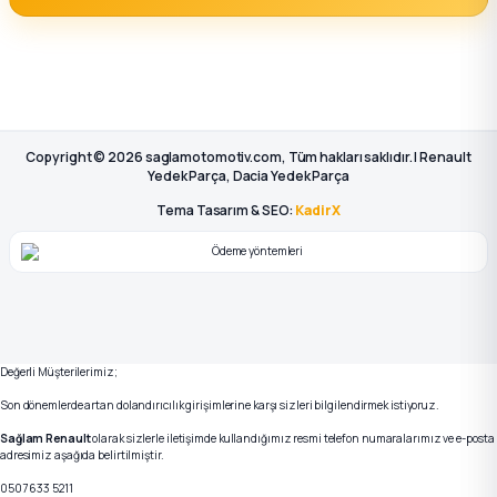
Copyright © 2026 saglamotomotiv.com, Tüm hakları saklıdır. | Renault
Yedek Parça, Dacia Yedek Parça
Tema Tasarım & SEO:
KadirX
Değerli Müşterilerimiz;
Son dönemlerde artan dolandırıcılık girişimlerine karşı sizleri bilgilendirmek istiyoruz.
Sağlam Renault
olarak sizlerle iletişimde kullandığımız resmi telefon numaralarımız ve e-posta
adresimiz aşağıda belirtilmiştir.
0507 633 5211