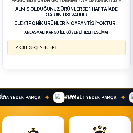
HARİCİNDE ÜRÜN GÖNDERİMİ YAPILMAMAKTADIR
ALMIŞ OLDUĞUNUZ ÜRÜNLERDE 1 HAFTA İADE
ça
GARANTİSİ VARDIR
ELEKTRONİK ÜRÜNLERİN GARANTİSİ YOKTUR…
ça
ANLAŞMALI KARGO İLE GÜVENLİ HIZLI TESLİMAT
k Parça
TAKSİT SEÇENEKLERİ
 Parça
 Parça
ek Parça
✦
✦
IA YEDEK PARÇA
RENAULT YEDEK PARÇA
 Parça
 Parça