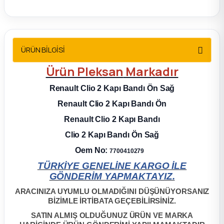
2012 Sedan
 Parça
ÜRÜN BİLGİSİ
 Parça
Ürün
Pleksan
Markadır
ça
Renault Clio 2 Kapı Bandı Ön Sağ
Renault Clio 2 Kapı Bandı Ön
dek Parça
Renault Clio 2 Kapı Bandı
Clio 2 Kapı Bandı Ön Sağ
rça
Oem No:
7700410279
edek Parça
TÜRKİYE GENELİNE KARGO İLE
GÖNDERİM YAPMAKTAYIZ.
rça
ARACINIZA UYUMLU OLMADIĞINI DÜŞÜNÜYORSANIZ
BİZİMLE İRTİBATA GEÇEBİLİRSİNİZ.
SATIN ALMIŞ OLDUĞUNUZ ÜRÜN VE MARKA
rça