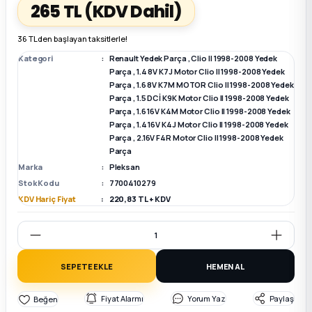
265 TL
(KDV Dahil)
k Parça
k Parça
Megane E-TECH Yedek Parça
36 TL den başlayan taksitlerle!
Kategori
Renault Yedek Parça
,
Clio II 1998-2008 Yedek
 Parça
Parça
,
1.4 8V K7J Motor Clio II 1998-2008 Yedek
Parça
,
1.6 8V K7M MOTOR Clio II 1998-2008 Yedek
Parça
,
1.5 DCİ K9K Motor Clio II 1998-2008 Yedek
k Parça
Parça
,
1.6 16V K4M Motor Clio II 1998-2008 Yedek
Parça
,
1.4 16V K4J Motor Clio II 1998-2008 Yedek
Parça
,
2.16V F4R Motor Clio II 1998-2008 Yedek
 Parça
Parça
Marka
Pleksan
 Parça
Stok Kodu
7700410279
KDV Hariç Fiyat
220,83 TL + KDV
ek Parça
 Parça
SEPETE EKLE
HEMEN AL
k Parça
Fiyat Alarmı
Yorum Yaz
Paylaş