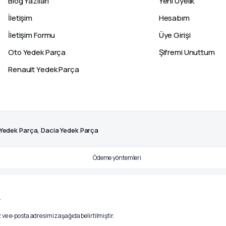
Blog Yazıları
Yeni Üyelik
İletişim
Hesabım
İletişim Formu
Üye Girişi
Oto Yedek Parça
Şifremi Unuttum
Renault Yedek Parça
 Yedek Parça, Dacia Yedek Parça
.
ve e-posta adresimiz aşağıda belirtilmiştir.