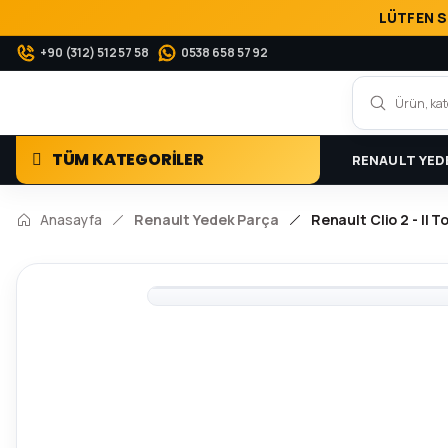
LÜTFEN S
+90 (312) 512 57 58
0538 658 57 92
TÜM KATEGORİLER
RENAULT YED
Anasayfa
Renault Yedek Parça
Renault Clio 2 - II