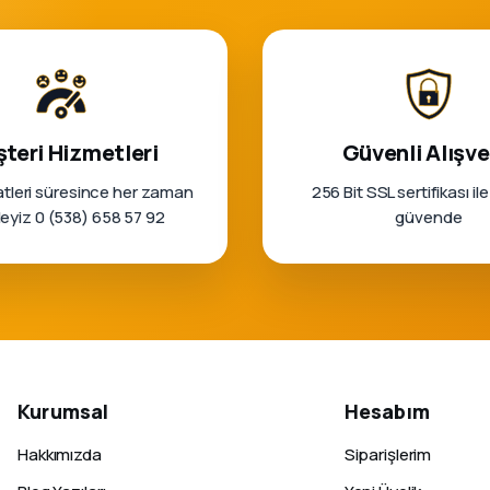
teri Hizmetleri
Güvenli Alışve
tleri süresince her zaman
256 Bit SSL sertifikası ile
rleyiz 0 (538) 658 57 92
güvende
Kurumsal
Hesabım
Hakkımızda
Siparişlerim