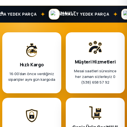
k Parça
✦
✦
A YEDEK PARÇA
RENAULT YEDEK PARÇA
rça
 Parça
Müşteri Hizmetleri
Hızlı Kargo
Mesai saatleri süresince
16:00’dan önce verdiğiniz
her zaman sizlerleyiz 0
siparişler aynı gün kargoda
(538) 658 57 92