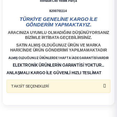
Renault Clio Yedek Parça
ça
8200701114
TÜRKİYE GENELİNE KARGO İLE
ça
GÖNDERİM YAPMAKTAYIZ.
ARACINIZA UYUMLU OLMADIĞINI DÜŞÜNÜYORSANIZ
k Parça
BİZİMLE İRTİBATA GEÇEBİLİRSİNİZ.
SATIN ALMIŞ OLDUĞUNUZ ÜRÜN VE MARKA
HARİCİNDE ÜRÜN GÖNDERİMİ YAPILMAMAKTADIR
 Parça
ALMIŞ OLDUĞUNUZ ÜRÜNLERDE 1 HAFTA İADE GARANTİSİ VARDIR
 Parça
ELEKTRONİK ÜRÜNLERİN GARANTİSİ YOKTUR…
ANLAŞMALI KARGO İLE GÜVENLİ HIZLI TESLİMAT
ek Parça
TAKSİT SEÇENEKLERİ
 Parça
 Parça