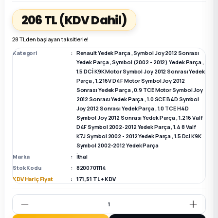
206 TL
(KDV Dahil)
k Parça
k Parça
Megane E-TECH Yedek Parça
28 TL den başlayan taksitlerle!
 Parça
Kategori
Renault Yedek Parça
,
Symbol Joy 2012 Sonrası
Yedek Parça
,
Symbol (2002 - 2012) Yedek Parça
,
1.5 DCİ K9K Motor Symbol Joy 2012 Sonrası Yedek
k Parça
Parça
,
1.2 16V D4F Motor Symbol Joy 2012
Sonrası Yedek Parça
,
0.9 TCE Motor Symbol Joy
 Parça
2012 Sonrası Yedek Parça
,
1.0 SCE B4D Symbol
Joy 2012 Sonrası Yedek Parça
,
1.0 TCE H4D
Symbol Joy 2012 Sonrası Yedek Parça
,
1.2 16 Valf
 Parça
D4F Symbol 2002-2012 Yedek Parça
,
1.4 8 Valf
K7J Symbol 2002 - 2012 Yedek Parça
,
1.5 Dci K9K
Symbol 2002-2012 Yedek Parça
ek Parça
Marka
İthal
Stok Kodu
8200701114
 Parça
KDV Hariç Fiyat
171,51 TL + KDV
k Parça