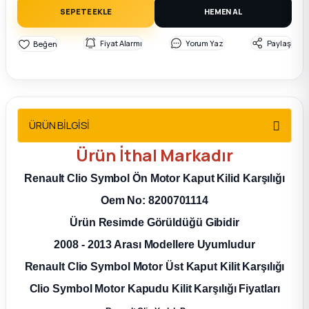
2012 Sedan
SEPETE EKLE
HEMEN AL
Fiyat Alarmı
Yorum Yaz
Paylaş
 Parça
 Parça
ça
ÜRÜN BİLGİSİ
Ürün
İthal
Markadır
dek Parça
Renault Clio Symbol Ön Motor Kaput Kilid Karşılığı
rça
Oem No: 8200701114
Ürün Resimde Görüldüğü Gibidir
edek Parça
2008 - 2013 Arası Modellere Uyumludur
rça
Renault Clio Symbol Motor Üst Kaput Kilit Karşılığı
Clio Symbol Motor Kapudu Kilit Karşılığı Fiyatları
rça