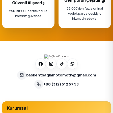
Geniş Ürün Çeşitliliği
Güvenli Alışveriş
25.000'den fazla orjinal
256 Bit SSL sertifikası ile
yedek parça çeşitiyle
kartınız güvende
hizmetinizdeyiz.
baskentsaglamotomotiv@gmail.com
+90 (312) 512 57 58
Kurumsal