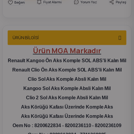
Fiyat Alarmı
Yorum Yaz
Paylaş
2012 Sedan
 Parça
 Parça
ÜRÜN BİLGİSİ
Ürün MGA Markadır
ça
Renault Kangoo Ön Aks Komple SOL ABS'li Kalın Mil
dek Parça
Renault Clio Ön Aks Komple SOL ABS'li Kalın Mil
Clio Sol Aks Komple Absli Kalın Mil
rça
Kangoo Sol Aks Komple Absli Kalın Mil
Clio 2 Sol Aks Komple Absli Kalın Mil
edek Parça
Aks Körüğü Kafası Üzerinde Komple Aks
rça
Aks Körüğü Kafası Üzerinde Komple Aks
Oem No : 8200622834 - 8200236110 - 8200236109
rça