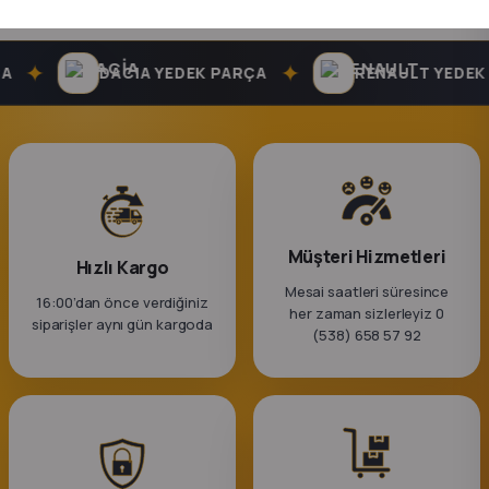
k Parça
rça
✦
✦
DACIA YEDEK PARÇA
RENAULT YEDEK 
 Parça
Müşteri Hizmetleri
Hızlı Kargo
Mesai saatleri süresince
16:00’dan önce verdiğiniz
her zaman sizlerleyiz 0
siparişler aynı gün kargoda
(538) 658 57 92