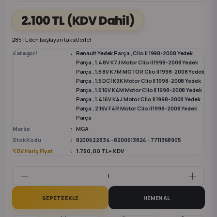
2.100 TL
(KDV Dahil)
k Parça
k Parça
Megane E-TECH Yedek Parça
285 TL den başlayan taksitlerle!
 Parça
Kategori
Renault Yedek Parça
,
Clio II 1998-2008 Yedek
Parça
,
1.4 8V K7J Motor Clio II 1998-2008 Yedek
Parça
,
1.6 8V K7M MOTOR Clio II 1998-2008 Yedek
k Parça
Parça
,
1.5 DCİ K9K Motor Clio II 1998-2008 Yedek
Parça
,
1.6 16V K4M Motor Clio II 1998-2008 Yedek
 Parça
Parça
,
1.4 16V K4J Motor Clio II 1998-2008 Yedek
Parça
,
2.16V F4R Motor Clio II 1998-2008 Yedek
Parça
 Parça
Marka
MGA
Stok Kodu
8200622834 - 8200613824 - 7711368905
ek Parça
KDV Hariç Fiyat
1.750,00 TL + KDV
 Parça
SEPETE EKLE
HEMEN AL
k Parça