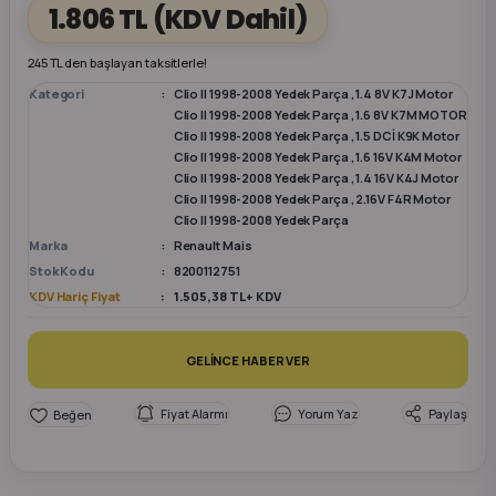
1.806 TL
(KDV Dahil)
k Parça
k Parça
Megane E-TECH Yedek Parça
245 TL den başlayan taksitlerle!
Kategori
Clio II 1998-2008 Yedek Parça
,
1.4 8V K7J Motor
 Parça
Clio II 1998-2008 Yedek Parça
,
1.6 8V K7M MOTOR
Clio II 1998-2008 Yedek Parça
,
1.5 DCİ K9K Motor
Clio II 1998-2008 Yedek Parça
,
1.6 16V K4M Motor
k Parça
Clio II 1998-2008 Yedek Parça
,
1.4 16V K4J Motor
Clio II 1998-2008 Yedek Parça
,
2.16V F4R Motor
Clio II 1998-2008 Yedek Parça
 Parça
Marka
Renault Mais
Stok Kodu
8200112751
 Parça
KDV Hariç Fiyat
1.505,38 TL + KDV
ek Parça
GELİNCE HABER VER
 Parça
Fiyat Alarmı
Yorum Yaz
Paylaş
k Parça