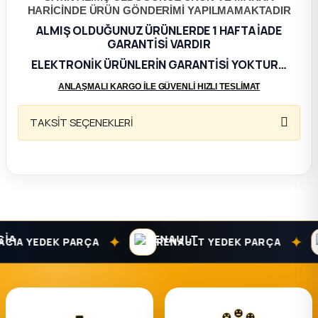
HARİCİNDE ÜRÜN GÖNDERİMİ YAPILMAMAKTADIR
ça
ALMIŞ OLDUĞUNUZ ÜRÜNLERDE 1 HAFTA İADE
GARANTİSİ VARDIR
ELEKTRONİK ÜRÜNLERİN GARANTİSİ YOKTUR…
ça
ANLAŞMALI KARGO İLE GÜVENLİ HIZLI TESLİMAT
k Parça
TAKSİT SEÇENEKLERİ
 Parça
 Parça
ek Parça
✦
✦
IA YEDEK PARÇA
RENAULT YEDEK PARÇA
 Parça
 Parça