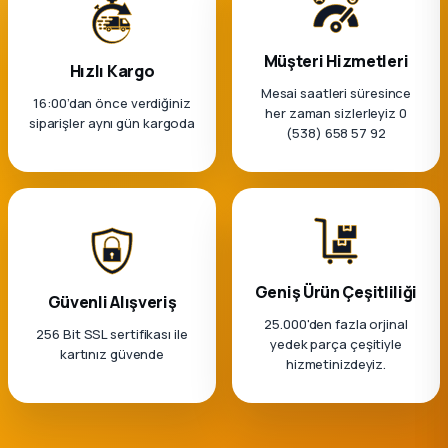
k Parça
rça
Müşteri Hizmetleri
Hızlı Kargo
Mesai saatleri süresince
16:00’dan önce verdiğiniz
 Parça
her zaman sizlerleyiz 0
siparişler aynı gün kargoda
(538) 658 57 92
Geniş Ürün Çeşitliliği
Güvenli Alışveriş
25.000'den fazla orjinal
256 Bit SSL sertifikası ile
yedek parça çeşitiyle
kartınız güvende
hizmetinizdeyiz.