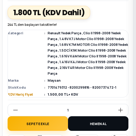
1.800 TL
(KDV Dahil)
k Parça
k Parça
Megane E-TECH Yedek Parça
244 TL den başlayan taksitlerle!
 Parça
Kategori
Renault Yedek Parça
,
Clio II 1998-2008 Yedek
Parça
,
1.4 8V K7J Motor Clio II 1998-2008 Yedek
Parça
,
1.6 8V K7M MOTOR Clio II 1998-2008 Yedek
k Parça
Parça
,
1.5 DCİ K9K Motor Clio II 1998-2008 Yedek
Parça
,
1.6 16V K4M Motor Clio II 1998-2008 Yedek
 Parça
Parça
,
1.4 16V K4J Motor Clio II 1998-2008 Yedek
Parça
,
2.16V F4R Motor Clio II 1998-2008 Yedek
Parça
 Parça
Marka
Maysan
Stok Kodu
7701479312 - 8200299816 - 8200737472-1
ek Parça
KDV Hariç Fiyat
1.500,00 TL + KDV
 Parça
SEPETE EKLE
HEMEN AL
k Parça