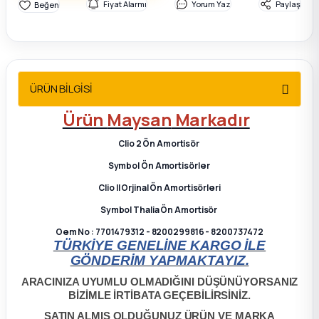
Fiyat Alarmı
Yorum Yaz
Paylaş
2012 Sedan
 Parça
 Parça
ÜRÜN BİLGİSİ
Ürün
Maysan
Markadır
ça
Clio 2 Ön Amortisör
dek Parça
Symbol Ön Amortisörler
Clio II Orjinal Ön Amortisörleri
rça
Symbol Thalia Ön Amortisör
Oem No : 7701479312 - 8200299816 - 8200737472
edek Parça
TÜRKİYE GENELİNE KARGO İLE
GÖNDERİM YAPMAKTAYIZ.
rça
ARACINIZA UYUMLU OLMADIĞINI DÜŞÜNÜYORSANIZ
BİZİMLE İRTİBATA GEÇEBİLİRSİNİZ.
rça
SATIN ALMIŞ OLDUĞUNUZ ÜRÜN VE MARKA