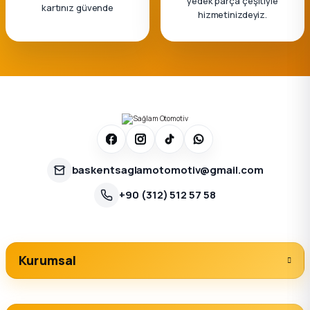
yedek parça çeşitiyle
kartınız güvende
hizmetinizdeyiz.
baskentsaglamotomotiv@gmail.com
+90 (312) 512 57 58
Kurumsal