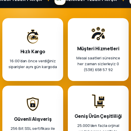
k Parça
rça
 Parça
Müşteri Hizmetleri
Hızlı Kargo
Mesai saatleri süresince
16:00’dan önce verdiğiniz
her zaman sizlerleyiz 0
siparişler aynı gün kargoda
(538) 658 57 92
Geniş Ürün Çeşitliliği
Güvenli Alışveriş
25.000'den fazla orjinal
256 Bit SSL sertifikası ile