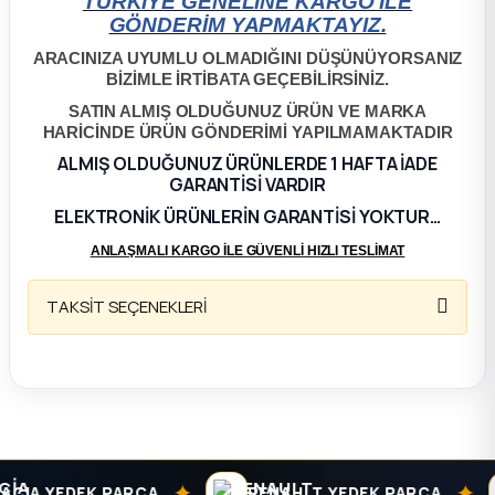
TÜRKİYE GENELİNE KARGO İLE
GÖNDERİM YAPMAKTAYIZ.
ça
ARACINIZA UYUMLU OLMADIĞINI DÜŞÜNÜYORSANIZ
BİZİMLE İRTİBATA GEÇEBİLİRSİNİZ.
ça
SATIN ALMIŞ OLDUĞUNUZ ÜRÜN VE MARKA
HARİCİNDE ÜRÜN GÖNDERİMİ YAPILMAMAKTADIR
k Parça
ALMIŞ OLDUĞUNUZ ÜRÜNLERDE 1 HAFTA İADE
GARANTİSİ VARDIR
 Parça
ELEKTRONİK ÜRÜNLERİN GARANTİSİ YOKTUR…
ANLAŞMALI KARGO İLE GÜVENLİ HIZLI TESLİMAT
 Parça
TAKSİT SEÇENEKLERİ
ek Parça
 Parça
 Parça
✦
✦
CIA YEDEK PARÇA
RENAULT YEDEK PARÇA