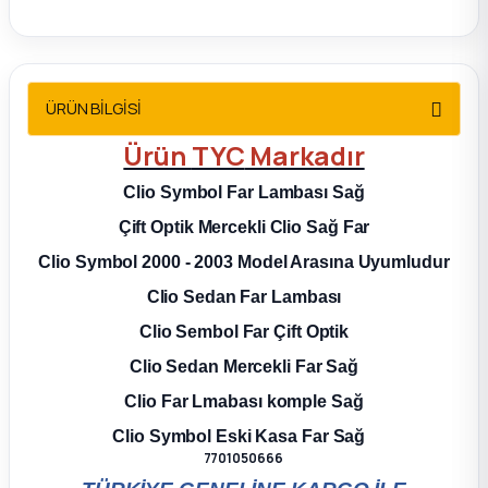
2012 Sedan
 Parça
ÜRÜN BİLGİSİ
 Parça
Ürün
TYC
Markadır
ça
Clio Symbol Far Lambası Sağ
Çift Optik Mercekli Clio Sağ Far
dek Parça
Clio Symbol 2000 - 2003 Model Arasına Uyumludur
Clio Sedan Far Lambası
rça
Clio Sembol Far Çift Optik
edek Parça
Clio Sedan Mercekli Far Sağ
Clio Far Lmabası komple Sağ
rça
Clio Symbol Eski Kasa Far Sağ
7701050666
rça