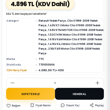
4.896 TL
(KDV Dahil)
k Parça
k Parça
Megane E-TECH Yedek Parça
664 TL den başlayan taksitlerle!
Kategori
Renault Yedek Parça
,
Clio II 1998-2008 Yedek
 Parça
Parça
,
1.4 8V K7J Motor Clio II 1998-2008 Yedek
Parça
,
1.6 8V K7M MOTOR Clio II 1998-2008 Yedek
Parça
,
1.5 DCİ K9K Motor Clio II 1998-2008 Yedek
k Parça
Parça
,
1.6 16V K4M Motor Clio II 1998-2008 Yedek
Parça
,
1.4 16V K4J Motor Clio II 1998-2008 Yedek
Parça
,
2.16V F4R Motor Clio II 1998-2008 Yedek
 Parça
Parça
Marka
TYC
 Parça
Stok Kodu
7701050666
KDV Hariç Fiyat
4.080,00 TL + KDV
ek Parça
 Parça
SEPETE EKLE
HEMEN AL
k Parça
Fiyat Alarmı
Yorum Yaz
Paylaş