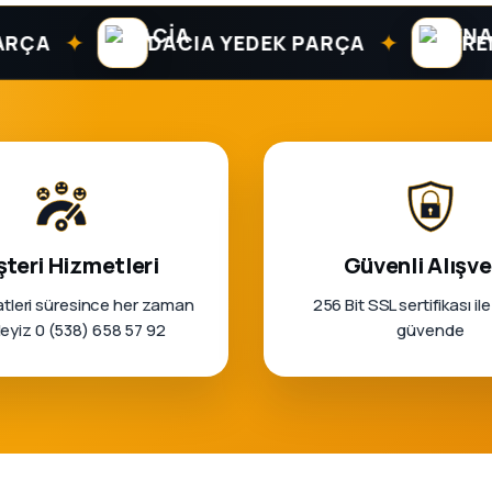
✦
✦
DACIA YEDEK PARÇA
RENAUL
teri Hizmetleri
Güvenli Alışve
tleri süresince her zaman
256 Bit SSL sertifikası ile
rleyiz 0 (538) 658 57 92
güvende