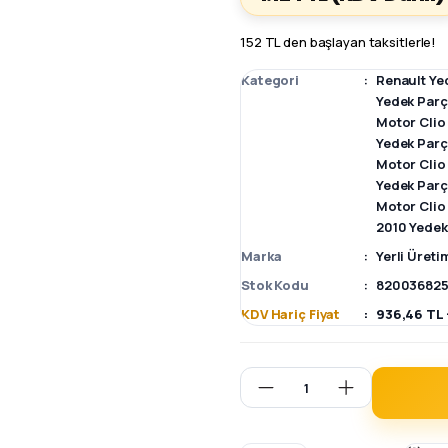
152 TL den başlayan taksitlerle!
Kategori
Renault Ye
Yedek Par
Motor Clio
Yedek Par
Motor Clio
Yedek Par
Motor Clio
2010 Yedek
Marka
Yerli Üreti
Stok Kodu
82003682
KDV Hariç Fiyat
936,46 TL 