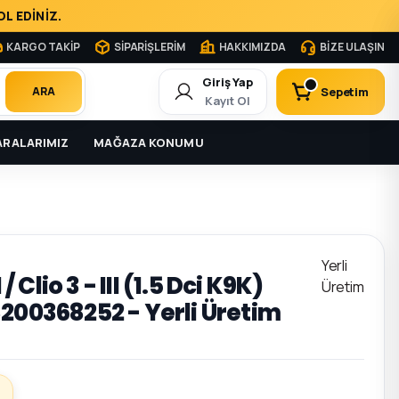
L EDİNİZ.
KARGO TAKİP
SİPARİŞLERİM
HAKKIMIZDA
BİZE ULAŞIN
Giriş Yap
Sepetim
ARA
Kayıt Ol
RALARIMIZ
MAĞAZA KONUMU
Yerli
 / Clio 3 - III (1.5 Dci K9K)
Üretim
8200368252 - Yerli Üretim