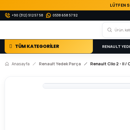
LÜTFEN S
+90 (312) 512 57 58
0538 658 57 92
TÜM KATEGORİLER
RENAULT YED
Anasayfa
Renault Yedek Parça
Renault Clio 2 - II /