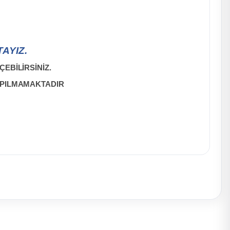
AYIZ.
EBİLİRSİNİZ.
APILMAMAKTADIR