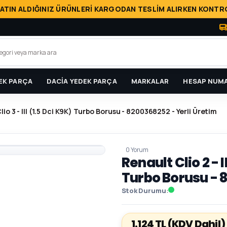
ATIN ALDIĞINIZ ÜRÜNLERİ KARGODAN TESLİM ALIRKEN KONTRO
EK PARÇA
DACİA YEDEK PARÇA
MARKALAR
HESAP NUMA
 Clio 3 - III (1.5 Dci K9K) Turbo Borusu - 8200368252 - Yerli Üretim
0 Yorum
Renault Clio 2 - II
Turbo Borusu - 
Stok Durumu
1.124 TL
(KDV Dahil)