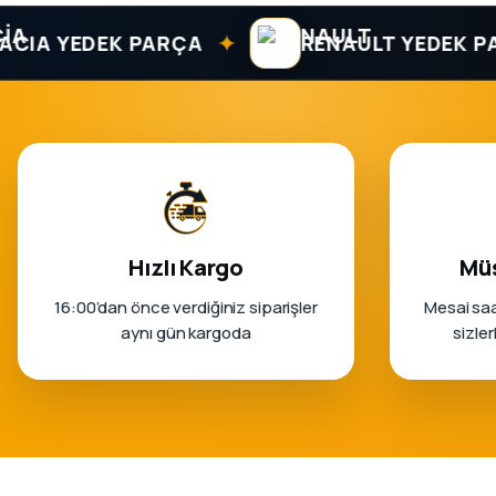
✦
 YEDEK PARÇA
RENAULT YEDEK PARÇA
Hızlı Kargo
Müş
16:00’dan önce verdiğiniz siparişler
Mesai saa
aynı gün kargoda
sizle