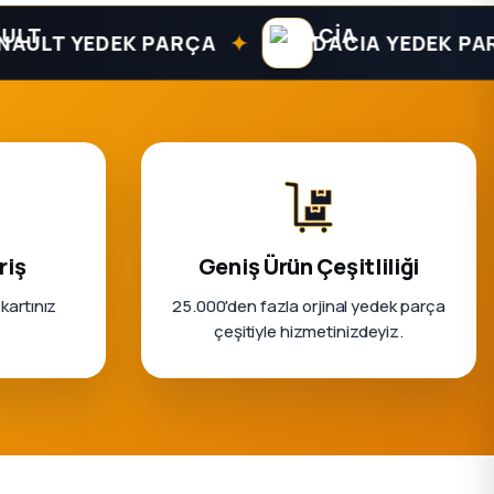
✦
T YEDEK PARÇA
DACIA YEDEK PARÇA
riş
Geniş Ürün Çeşitliliği
 kartınız
25.000'den fazla orjinal yedek parça
çeşitiyle hizmetinizdeyiz.