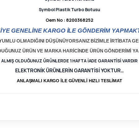
Symbol Plastik Turbo Botusu
Oem No : 8200368252
İYE GENELİNE KARGO İLE GÖNDERİM YAPMAKT
YUMLU OLMADIĞINI DÜŞÜNÜYORSANIZ BİZİMLE İRTİBATA GEÇ
LDUĞUNUZ ÜRÜN VE MARKA HARİCİNDE ÜRÜN GÖNDERİMİ Y
ALMIŞ OLDUĞUNUZ ÜRÜNLERDE 1 HAFTA İADE GARANTİSİ VARDIR
ELEKTRONİK ÜRÜNLERİN GARANTİSİ YOKTUR…
ANLAŞMALI KARGO İLE GÜVENLİ HIZLI TESLİMAT