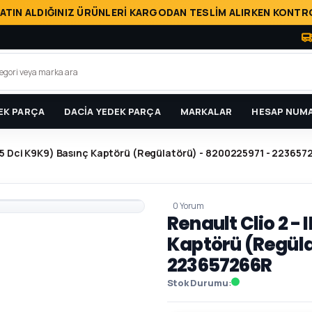
ATIN ALDIĞINIZ ÜRÜNLERİ KARGODAN TESLİM ALIRKEN KONTRO
EK PARÇA
DACİA YEDEK PARÇA
MARKALAR
HESAP NUMA
 (1.5 Dci K9K9) Basınç Kaptörü (Regülatörü) - 8200225971 - 22365
0 Yorum
Renault Clio 2 - 
Kaptörü (Regüla
223657266R
Stok Durumu