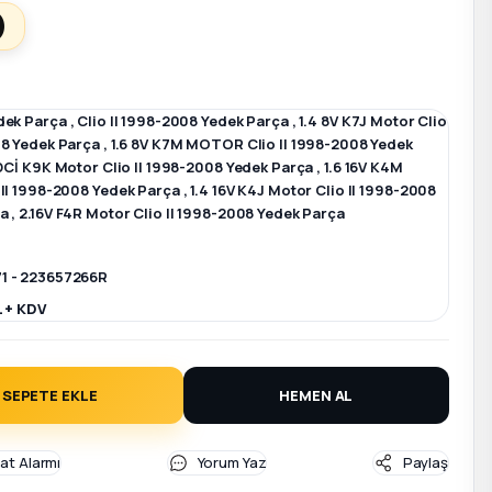
)
dek Parça
,
Clio II 1998-2008 Yedek Parça
,
1.4 8V K7J Motor Clio
08 Yedek Parça
,
1.6 8V K7M MOTOR Clio II 1998-2008 Yedek
 DCİ K9K Motor Clio II 1998-2008 Yedek Parça
,
1.6 16V K4M
 II 1998-2008 Yedek Parça
,
1.4 16V K4J Motor Clio II 1998-2008
ça
,
2.16V F4R Motor Clio II 1998-2008 Yedek Parça
1 - 223657266R
L + KDV
SEPETE EKLE
HEMEN AL
yat Alarmı
Yorum Yaz
Paylaş