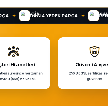
✦
✦
DACIA YEDEK PARÇA
RENAULT
teri Hizmetleri
Güvenli Alışve
tleri süresince her zaman
256 Bit SSL sertifikası ile
rleyiz 0 (538) 658 57 92
güvende