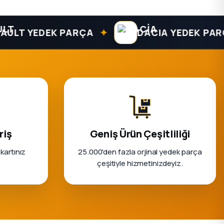
✦
 YEDEK PARÇA
DACIA YEDEK PARÇA
riş
Geniş Ürün Çeşitliliği
 kartınız
25.000'den fazla orjinal yedek parça
çeşitiyle hizmetinizdeyiz.