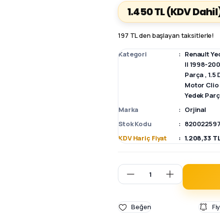
1.450 TL
(KDV Dahil
197 TL den başlayan taksitlerle!
Kategori
Renault Ye
II 1998-20
Parça
,
1.5
Motor Clio
Yedek Par
Marka
Orjinal
Stok Kodu
820022597
KDV Hariç Fiyat
1.208,33 T
Fi