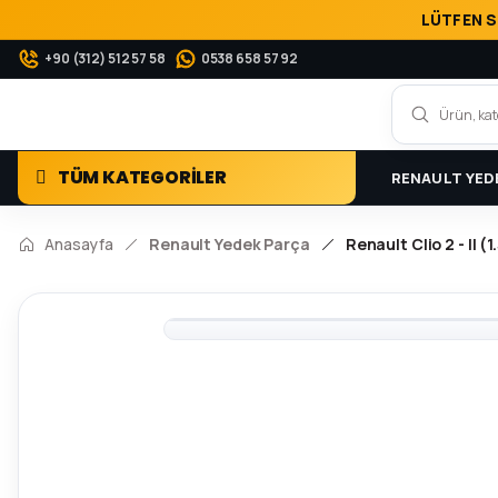
LÜTFEN S
+90 (312) 512 57 58
0538 658 57 92
TÜM KATEGORİLER
RENAULT YED
Anasayfa
Renault Yedek Parça
Renault Clio 2 - II