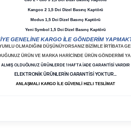
Kangoo 2 1,5 Dci Dizel Basınç Kaptörü
Modus 1,5 Dci Dizel Basınç Kaptörü
Yeni Symbol 1,5 Dci Dizel Basınç Kaptörü
İYE GENELİNE KARGO İLE GÖNDERİM YAPMAKT
YUMLU OLMADIĞINI DÜŞÜNÜYORSANIZ BİZİMLE İRTİBATA GEÇ
LDUĞUNUZ ÜRÜN VE MARKA HARİCİNDE ÜRÜN GÖNDERİMİ Y
ALMIŞ OLDUĞUNUZ ÜRÜNLERDE 1 HAFTA İADE GARANTİSİ VARDIR
ELEKTRONİK ÜRÜNLERİN GARANTİSİ YOKTUR…
ANLAŞMALI KARGO İLE GÜVENLİ HIZLI TESLİMAT