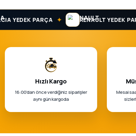
✦
YEDEK PARÇA
RENAULT YEDEK PARÇA
Hızlı Kargo
Müş
16:00’dan önce verdiğiniz siparişler
Mesai saa
aynı gün kargoda
sizle