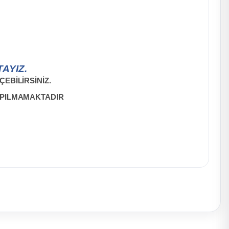
AYIZ.
EBİLİRSİNİZ.
APILMAMAKTADIR