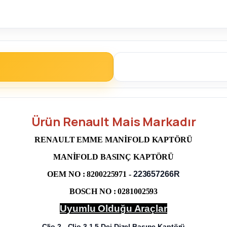
Ürün Renault Mais Markadır
RENAULT EMME MANİFOLD KAPTÖRÜ
MANİFOLD BASINÇ KAPTÖRÜ
OEM NO : 8200225971 -
223657266R
BOSCH NO : 0281002593
Uyumlu Olduğu Araçlar
Clio 2 - Clio 3 1,5 Dci Dizel Basınç Kaptörü