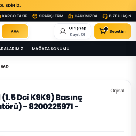
L EDİNİZ.
KARGO TAKİP
SİPARİŞLERİM
HAKKIMIZDA
BİZE ULAŞIN
Giriş Yap
Sepetim
ARA
Kayıt Ol
RALARIMIZ
MAĞAZA KONUMU
7266R
Orjinal
II (1.5 Dci K9K9) Basınç
törü) - 8200225971 -