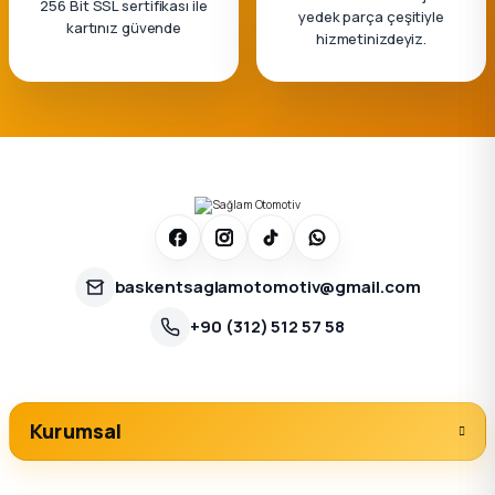
256 Bit SSL sertifikası ile
yedek parça çeşitiyle
kartınız güvende
hizmetinizdeyiz.
baskentsaglamotomotiv@gmail.com
+90 (312) 512 57 58
Kurumsal