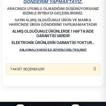
GÖNDERİM YAPMAKTAYIZ.
ça
ARACINIZA UYUMLU OLMADIĞINI DÜŞÜNÜYORSANIZ
BİZİMLE İRTİBATA GEÇEBİLİRSİNİZ.
SATIN ALMIŞ OLDUĞUNUZ ÜRÜN VE MARKA
ça
HARİCİNDE ÜRÜN GÖNDERİMİ YAPILMAMAKTADIR
ALMIŞ OLDUĞUNUZ ÜRÜNLERDE 1 HAFTA İADE
k Parça
GARANTİSİ VARDIR
ELEKTRONİK ÜRÜNLERİN GARANTİSİ YOKTUR…
 Parça
ANLAŞMALI KARGO İLE GÜVENLİ HIZLI TESLİMAT
 Parça
TAKSİT SEÇENEKLERİ
ek Parça
 Parça
 Parça