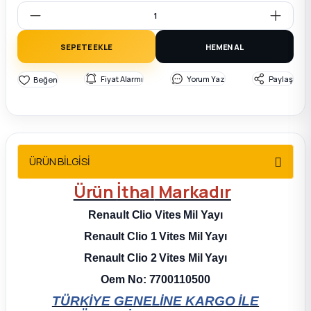
2012 Sedan
SEPETE EKLE
HEMEN AL
 Parça
Fiyat Alarmı
Yorum Yaz
Paylaş
 Parça
ça
dek Parça
ÜRÜN BİLGİSİ
Ürün
İthal
Markadır
rça
Renault
Clio
Vites Mil Yayı
edek Parça
Renault
Clio
1 Vites Mil Yayı
Renault
Clio
2 Vites Mil Yayı
rça
Oem No: 7700110500
TÜRKİYE GENELİNE KARGO İLE
rça