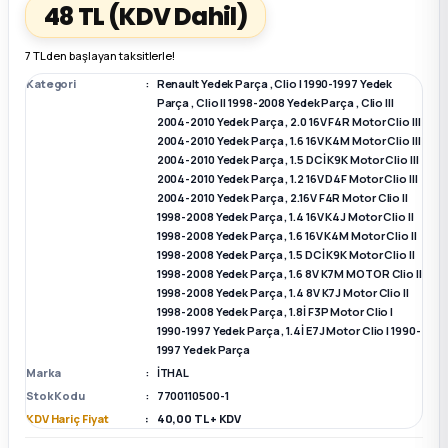
48 TL
(KDV Dahil)
k Parça
k Parça
Megane E-TECH Yedek Parça
7 TL den başlayan taksitlerle!
Kategori
Renault Yedek Parça
,
Clio I 1990-1997 Yedek
 Parça
Parça
,
Clio II 1998-2008 Yedek Parça
,
Clio III
2004-2010 Yedek Parça
,
2.0 16V F4R Motor Clio III
2004-2010 Yedek Parça
,
1.6 16V K4M Motor Clio III
k Parça
2004-2010 Yedek Parça
,
1.5 DCİ K9K Motor Clio III
2004-2010 Yedek Parça
,
1.2 16V D4F Motor Clio III
2004-2010 Yedek Parça
,
2.16V F4R Motor Clio II
 Parça
1998-2008 Yedek Parça
,
1.4 16V K4J Motor Clio II
1998-2008 Yedek Parça
,
1.6 16V K4M Motor Clio II
1998-2008 Yedek Parça
,
1.5 DCİ K9K Motor Clio II
 Parça
1998-2008 Yedek Parça
,
1.6 8V K7M MOTOR Clio II
1998-2008 Yedek Parça
,
1.4 8V K7J Motor Clio II
ek Parça
1998-2008 Yedek Parça
,
1.8İ F3P Motor Clio I
1990-1997 Yedek Parça
,
1.4İ E7J Motor Clio I 1990-
1997 Yedek Parça
 Parça
Marka
İTHAL
Stok Kodu
7700110500-1
k Parça
KDV Hariç Fiyat
40,00 TL + KDV