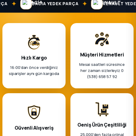
k Parça
✦
✦
A
DACIA YEDEK PARÇA
RENAULT YEDEK
rça
 Parça
Müşteri Hizmetleri
Hızlı Kargo
Mesai saatleri süresince
16:00’dan önce verdiğiniz
her zaman sizlerleyiz 0
siparişler aynı gün kargoda
(538) 658 57 92
Geniş Ürün Çeşitliliği
Güvenli Alışveriş
25.000'den fazla orjinal