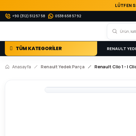
LÜTFEN S
+90 (312) 512 57 58
0538 658 57 92
TÜM KATEGORİLER
RENAULT YED
Anasayfa
Renault Yedek Parça
Renault Clio 1 - I C