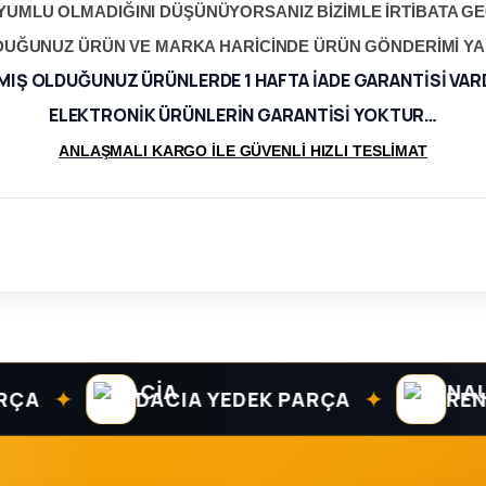
YUMLU OLMADIĞINI DÜŞÜNÜYORSANIZ BİZİMLE İRTİBATA GEÇ
LDUĞUNUZ ÜRÜN VE MARKA HARİCİNDE ÜRÜN GÖNDERİMİ Y
MIŞ OLDUĞUNUZ ÜRÜNLERDE 1 HAFTA İADE GARANTİSİ VAR
ELEKTRONİK ÜRÜNLERİN GARANTİSİ YOKTUR…
ANLAŞMALI KARGO İLE GÜVENLİ HIZLI TESLİMAT
✦
✦
DACIA YEDEK PARÇA
RENAUL