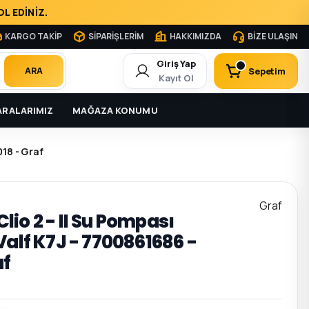
L EDİNİZ.
KARGO TAKİP
SİPARİŞLERİM
HAKKIMIZDA
BİZE ULAŞIN
Giriş Yap
Sepetim
ARA
Kayıt Ol
RALARIMIZ
MAĞAZA KONUMU
018 - Graf
Graf
 Clio 2 - II Su Pompası
Valf K7J - 7700861686 -
af