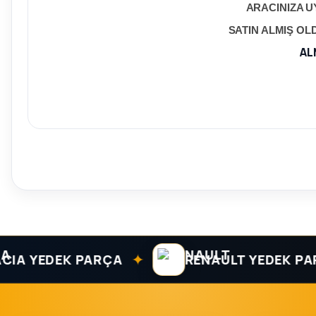
ARACINIZA U
SATIN ALMIŞ O
AL
✦
 YEDEK PARÇA
RENAULT YEDEK PARÇA