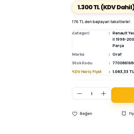
1.300 TL
(KDV Dahil
176 TL den başlayan taksitlerle!
Kategori
Renault Ye
II 1998-20
Parça
Marka
Graf
Stok Kodu
7700861686
KDV Hariç Fiyat
1.083,33 T
Fi