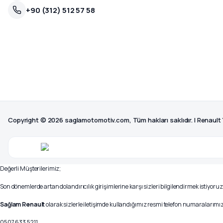
+90 (312) 512 57 58
Copyright © 2026 saglamotomotiv.com, Tüm hakları saklıdır. | Renault
Değerli Müşterilerimiz;
Son dönemlerde artan dolandırıcılık girişimlerine karşı sizleri bilgilendirmek istiyoruz
Sağlam Renault
olarak sizlerle iletişimde kullandığımız resmi telefon numaralarımız 
0507 633 5211