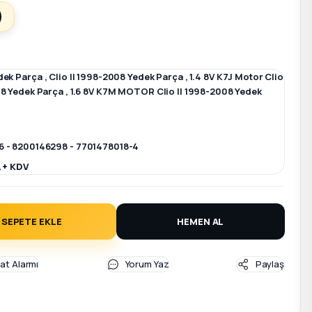
)
dek Parça
,
Clio II 1998-2008 Yedek Parça
,
1.4 8V K7J Motor Clio
08 Yedek Parça
,
1.6 8V K7M MOTOR Clio II 1998-2008 Yedek
 - 8200146298 - 7701478018-4
L + KDV
SEPETE EKLE
HEMEN AL
yat Alarmı
Yorum Yaz
Paylaş