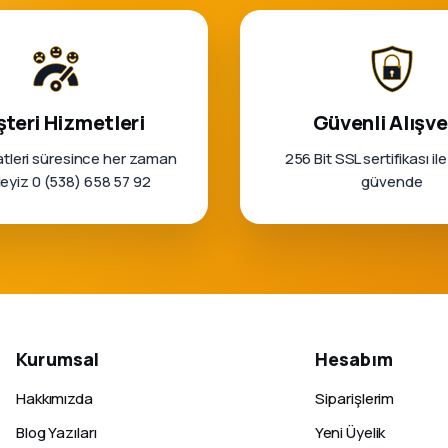
teri Hizmetleri
Güvenli Alışve
tleri süresince her zaman
256 Bit SSL sertifikası ile
rleyiz 0 (538) 658 57 92
güvende
Kurumsal
Hesabım
Hakkımızda
Siparişlerim
Blog Yazıları
Yeni Üyelik