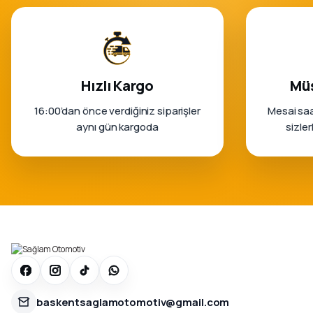
Hızlı Kargo
Müş
16:00’dan önce verdiğiniz siparişler
Mesai saa
aynı gün kargoda
sizle
baskentsaglamotomotiv@gmail.com