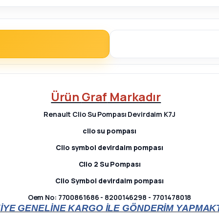
Ürün
Graf
Markadır
Renault Clio Su Pompası Devirdaim K7J
clio su pompası
Clio symbol devirdaim pompası
Clio 2 Su Pompası
Clio Symbol devirdaim pompası
Oem No: 7700861686 - 8200146298 - 7701478018
İYE GENELİNE KARGO İLE GÖNDERİM YAPMAKT