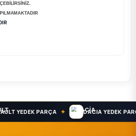
EBİLİRSİNİZ.
APILMAMAKTADIR
DIR
✦
T YEDEK PARÇA
DACIA YEDEK PARÇA