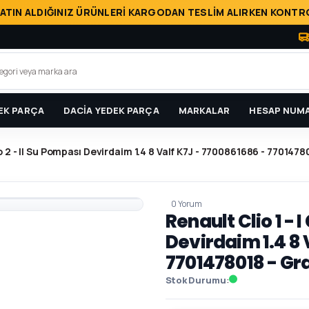
ATIN ALDIĞINIZ ÜRÜNLERİ KARGODAN TESLİM ALIRKEN KONTRO
EK PARÇA
DACİA YEDEK PARÇA
MARKALAR
HESAP NUMA
lio 2 - II Su Pompası Devirdaim 1.4 8 Valf K7J - 7700861686 - 7701478
0 Yorum
Renault Clio 1 - I
Devirdaim 1.4 8 
7701478018 - Gr
Stok Durumu