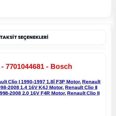
TAKSİT SEÇENEKLERİ
iri - 7701044681 - Bosch
ult Clio I 1990-1997 1.8İ F3P Motor
,
Renault
1998-2008 1.4 16V K4J Motor
,
Renault Clio II
 1998-2008 2.0 16V F4R Motor
,
Renault Clio II