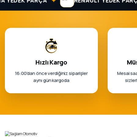
✦
✦
DEK PARÇA
RENAULT YEDEK PARÇA
Hızlı Kargo
Müş
16:00’dan önce verdiğiniz siparişler
Mesai saa
aynı gün kargoda
sizle