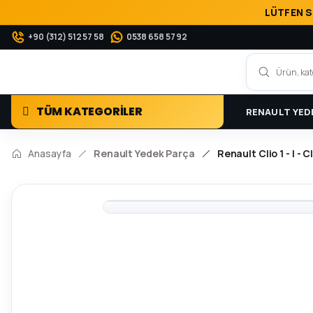
LÜTFEN S
+90 (312) 512 57 58
0538 658 57 92
TÜM KATEGORİLER
RENAULT YED
Anasayfa
Renault Yedek Parça
Renault Clio 1 - I - C