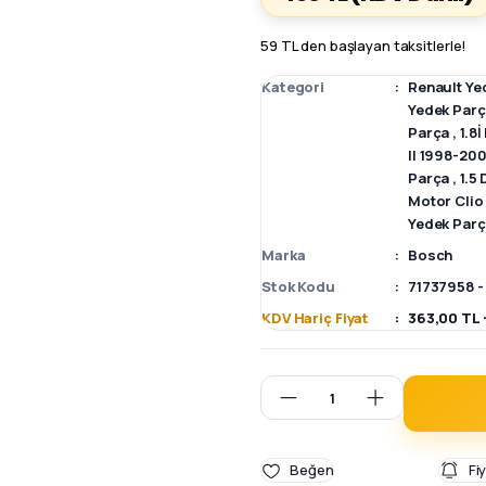
59 TL den başlayan taksitlerle!
Kategori
Renault Ye
Yedek Par
Parça
,
1.8
II 1998-20
Parça
,
1.5
Motor Clio
Yedek Par
Marka
Bosch
Stok Kodu
71737958 -
KDV Hariç Fiyat
363,00 TL 
Fi