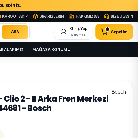
L EDİNİZ.
KARGO TAKİP
SİPARİŞLERİM
HAKKIMIZDA
BİZE ULAŞIN
Giriş Yap
Sepetim
ARA
Kayıt Ol
RALARIMIZ
MAĞAZA KONUMU
Bosch
 - Clio 2 - II Arka Fren Merkezi
1044681 - Bosch