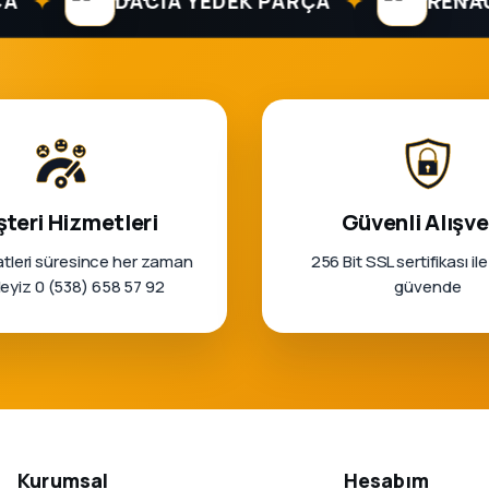
✦
DACIA YEDEK PARÇA
RENAULT Y
teri Hizmetleri
Güvenli Alışve
tleri süresince her zaman
256 Bit SSL sertifikası ile
rleyiz 0 (538) 658 57 92
güvende
Kurumsal
Hesabım