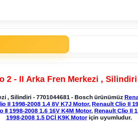
io 2 - II Arka Fren Merkezi , Silind
rkezi , Silindiri - 7701044681 - Bosch ürünümüz
Rena
io II 1998-2008 1.4 8V K7J Motor
,
Renault Clio II 
io II 1998-2008 1.6 16V K4M Motor
,
Renault Clio II
1998-2008 1.5 DCİ K9K Motor
için uyumludur.