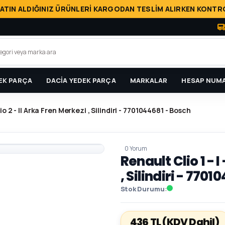
ATIN ALDIĞINIZ ÜRÜNLERİ KARGODAN TESLİM ALIRKEN KONTRO
EK PARÇA
DACİA YEDEK PARÇA
MARKALAR
HESAP NUMA
lio 2 - II Arka Fren Merkezi , Silindiri - 7701044681 - Bosch
0 Yorum
Renault Clio 1 - I
, Silindiri - 770
Stok Durumu
436 TL
(KDV Dahil)