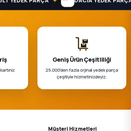
✦
✦
EDEK PARÇA
DACIA YEDEK PARÇA
riş
Geniş Ürün Çeşitliliği
 kartınız
25.000'den fazla orjinal yedek parça
çeşitiyle hizmetinizdeyiz.
Müşteri Hizmetleri