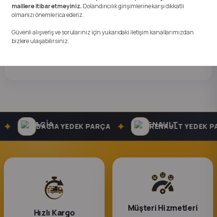
k Parça
300 TL
332 TL
maillere itibar etmeyiniz.
Dolandırıcılık girişimlerine karşı dikkatli
olmanızı önemle rica ederiz.
SEPETE EKLE
SEPETE EKLE
rça
Güvenli alışveriş ve sorularınız için yukarıdaki iletişim kanallarımızdan
bizlere ulaşabilirsiniz.
 Parça
✦
✦
DACIA YEDEK PARÇA
RENAULT YEDEK PA
Müşteri Hizmetleri
Hızlı Kargo