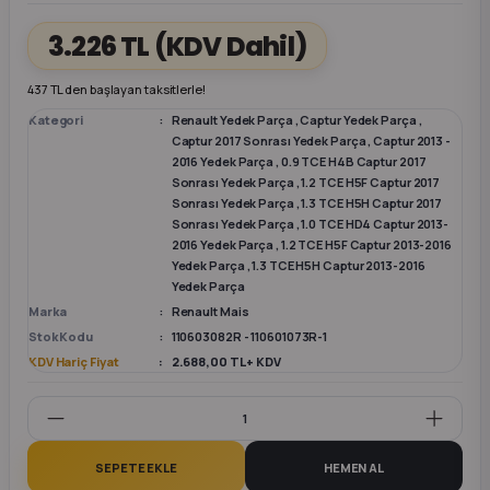
3.226 TL
(KDV Dahil)
k Parça
k Parça
Megane E-TECH Yedek Parça
437 TL den başlayan taksitlerle!
 Parça
Kategori
Renault Yedek Parça
,
Captur Yedek Parça
,
Captur 2017 Sonrası Yedek Parça
,
Captur 2013 -
2016 Yedek Parça
,
0.9 TCE H4B Captur 2017
k Parça
Sonrası Yedek Parça
,
1.2 TCE H5F Captur 2017
Sonrası Yedek Parça
,
1.3 TCE H5H Captur 2017
 Parça
Sonrası Yedek Parça
,
1.0 TCE HD4 Captur 2013-
2016 Yedek Parça
,
1.2 TCE H5F Captur 2013-2016
Yedek Parça
,
1.3 TCE H5H Captur 2013-2016
 Parça
Yedek Parça
Marka
Renault Mais
ek Parça
Stok Kodu
110603082R - 110601073R-1
KDV Hariç Fiyat
2.688,00 TL + KDV
 Parça
k Parça
SEPETE EKLE
HEMEN AL