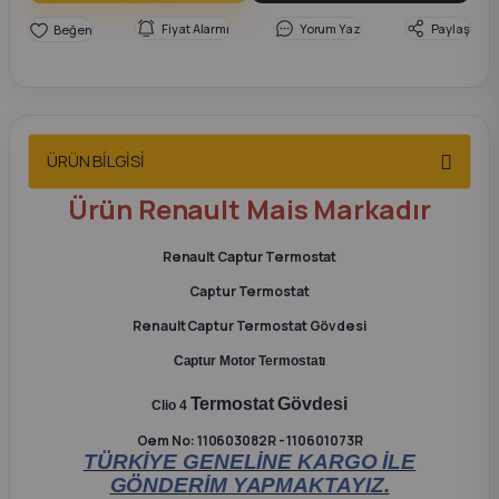
2012 Sedan
Fiyat Alarmı
Yorum Yaz
Paylaş
 Parça
 Parça
ÜRÜN BİLGİSİ
ça
Ürün Renault Mais Markadır
dek Parça
Renault Captur Termostat
Captur Termostat
rça
Renault Captur Termostat Gövdesi
Captur Motor Termostatı
edek Parça
Termostat Gövdesi
Clio 4
rça
Oem No: 110603082R - 110601073R
TÜRKİYE GENELİNE KARGO İLE
rça
GÖNDERİM YAPMAKTAYIZ.