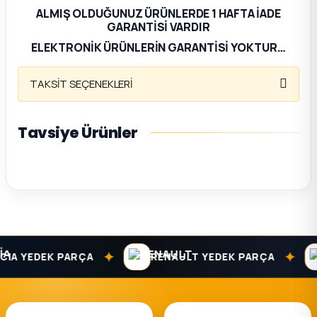
ALMIŞ OLDUĞUNUZ ÜRÜNLERDE 1 HAFTA İADE
GARANTİSİ VARDIR
ça
ELEKTRONİK ÜRÜNLERİN GARANTİSİ YOKTUR…
ça
TAKSİT SEÇENEKLERİ
k Parça
Tavsiye Ürünler
 Parça
ERBI KELEPÇE
 Parça
Radyatör Hortum Kelepçesi 28/48 2848-Kelepçe
ek Parça
 Parça
✦
✦
20 TL
A YEDEK PARÇA
RENAULT YEDEK PARÇA
 Parça
SEPETE EKLE