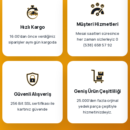
k Parça
KALE
Renault 19 Kalorifer Peteği Radyatörü - 7701204680 - Kale
rça
Müşteri Hizmetleri
Hızlı Kargo
 Parça
Mesai saatleri süresince
16:00’dan önce verdiğiniz
her zaman sizlerleyiz 0
1.349 TL
siparişler aynı gün kargoda
(538) 658 57 92
SEPETE EKLE
KUNZEL
Radyatör Çatlak Sızıntı Onarıcı Tıkayıcı (300ml)
Geniş Ürün Çeşitliliği
Güvenli Alışveriş
25.000'den fazla orjinal
256 Bit SSL sertifikası ile
215 TL
yedek parça çeşitiyle
kartınız güvende
hizmetinizdeyiz.
SEPETE EKLE