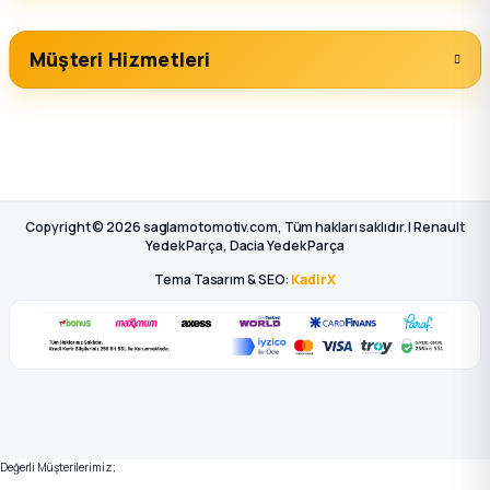
RENAULT MAIS
Renault Radyatör Ek Depo Kapağı
Müşteri Hizmetleri
350 TL
SEPETE EKLE
Copyright © 2026 saglamotomotiv.com, Tüm hakları saklıdır. | Renault
Yedek Parça, Dacia Yedek Parça
KAYA PLASTIK
Tema Tasarım & SEO:
KadirX
Radyatör Ek Su Deposu Kapaklı - Renault R19 - R19 - Kaya Plastik
185 TL
SEPETE EKLE
Değerli Müşterilerimiz;