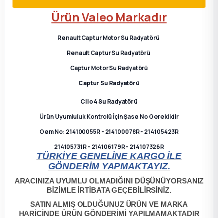
2012 Sedan
Ürün Valeo Markadır
 Parça
Renault Captur Motor Su Radyatörü
Renault Captur Su Radyatörü
 Parça
Captur Motor Su Radyatörü
Captur Su Radyatörü
ça
Clio 4
Su Radyatörü
dek Parça
Ürün Uyumluluk Kontrolü İçin Şase No Gereklidir
Oem No: ­214100055R - 214100078R - 214105423R
rça
214105731R - 214106179R - 214107326R
TÜRKİYE GENELİNE KARGO İLE
edek Parça
GÖNDERİM YAPMAKTAYIZ.
ARACINIZA UYUMLU OLMADIĞINI DÜŞÜNÜYORSANIZ
rça
BİZİMLE İRTİBATA GEÇEBİLİRSİNİZ.
SATIN ALMIŞ OLDUĞUNUZ ÜRÜN VE MARKA
rça
HARİCİNDE ÜRÜN GÖNDERİMİ YAPILMAMAKTADIR