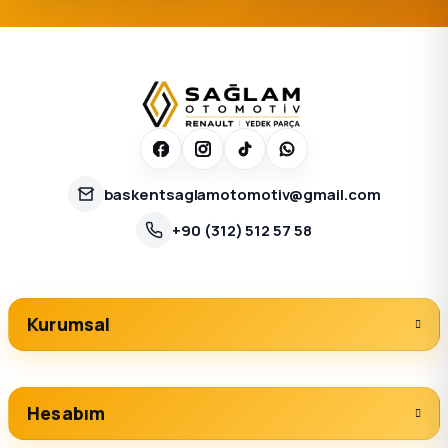
KUNZEL
Radyatör Yağ Temizleyici
237 TL
SEPETE EKLE
baskentsaglamotomotiv@gmail.com
+90 (312) 512 57 58
KAYA PLASTIK
Renault R19 Dizel Radyatör Ek Deposu Kapaksız
Kurumsal
258 TL
SEPETE EKLE
Hesabım