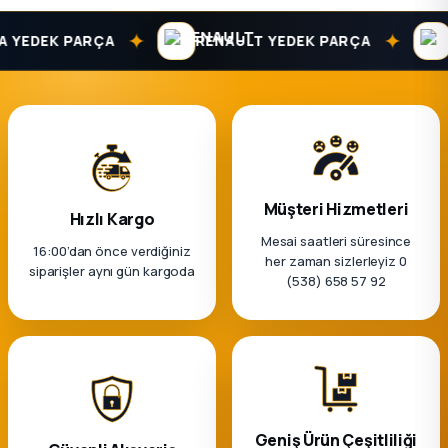
✦
✦
EDEK PARÇA
RENAULT YEDEK PARÇA
DA
Müşteri Hizmetleri
Hızlı Kargo
Mesai saatleri süresince
16:00’dan önce verdiğiniz
her zaman sizlerleyiz 0
siparişler aynı gün kargoda
(538) 658 57 92
Geniş Ürün Çeşitliliği