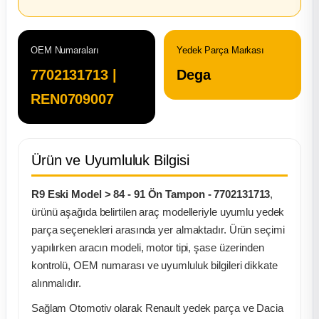
ça
OEM Numaraları
Yedek Parça Markası
ça
7702131713 |
Dega
REN0709007
k Parça
 Parça
Ürün ve Uyumluluk Bilgisi
 Parça
R9 Eski Model > 84 - 91 Ön Tampon - 7702131713
,
ek Parça
ürünü aşağıda belirtilen araç modelleriyle uyumlu yedek
parça seçenekleri arasında yer almaktadır. Ürün seçimi
yapılırken aracın modeli, motor tipi, şase üzerinden
 Parça
kontrolü, OEM numarası ve uyumluluk bilgileri dikkate
alınmalıdır.
 Parça
Sağlam Otomotiv olarak Renault yedek parça ve Dacia