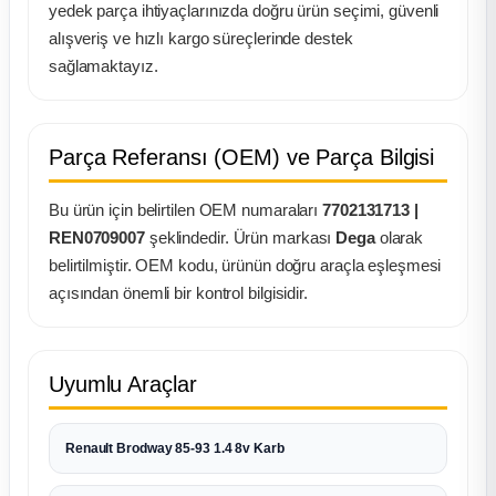
k Parça
yedek parça ihtiyaçlarınızda doğru ürün seçimi, güvenli
alışveriş ve hızlı kargo süreçlerinde destek
rça
sağlamaktayız.
 Parça
Parça Referansı (OEM) ve Parça Bilgisi
Bu ürün için belirtilen OEM numaraları
7702131713 |
REN0709007
şeklindedir. Ürün markası
Dega
olarak
belirtilmiştir. OEM kodu, ürünün doğru araçla eşleşmesi
açısından önemli bir kontrol bilgisidir.
Uyumlu Araçlar
Renault Brodway 85-93 1.4 8v Karb