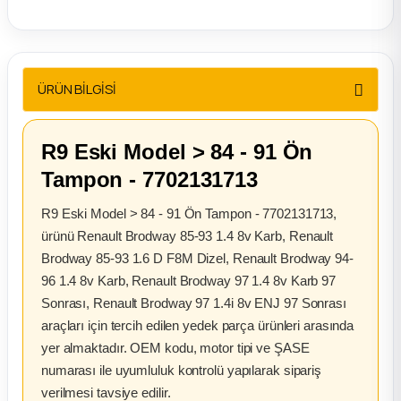
2012 Sedan
 Parça
ÜRÜN BİLGİSİ
 Parça
R9 Eski Model > 84 - 91 Ön
ça
Tampon - 7702131713
dek Parça
R9 Eski Model > 84 - 91 Ön Tampon - 7702131713,
ürünü Renault Brodway 85-93 1.4 8v Karb, Renault
rça
Brodway 85-93 1.6 D F8M Dizel, Renault Brodway 94-
96 1.4 8v Karb, Renault Brodway 97 1.4 8v Karb 97
edek Parça
Sonrası, Renault Brodway 97 1.4i 8v ENJ 97 Sonrası
araçları için tercih edilen yedek parça ürünleri arasında
rça
yer almaktadır. OEM kodu, motor tipi ve ŞASE
numarası ile uyumluluk kontrolü yapılarak sipariş
rça
verilmesi tavsiye edilir.