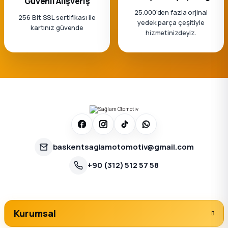
Güvenli Alışveriş
25.000'den fazla orjinal
256 Bit SSL sertifikası ile
yedek parça çeşitiyle
kartınız güvende
hizmetinizdeyiz.
baskentsaglamotomotiv@gmail.com
+90 (312) 512 57 58
Kurumsal