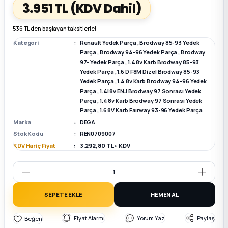
3.951 TL
(KDV Dahil)
k Parça
k Parça
Megane E-TECH Yedek Parça
536 TL den başlayan taksitlerle!
Kategori
Renault Yedek Parça
,
Brodway 85-93 Yedek
 Parça
Parça
,
Brodway 94-96 Yedek Parça
,
Brodway
97- Yedek Parça
,
1.4 8v Karb Brodway 85-93
Yedek Parça
,
1.6 D F8M Dizel Brodway 85-93
k Parça
Yedek Parça
,
1.4 8v Karb Brodway 94-96 Yedek
Parça
,
1.4i 8v ENJ Brodway 97 Sonrası Yedek
Parça
,
1.4 8v Karb Brodway 97 Sonrası Yedek
 Parça
Parça
,
1.6 8V Karb Faırway 93-96 Yedek Parça
Marka
DEGA
 Parça
Stok Kodu
REN0709007
KDV Hariç Fiyat
3.292,80 TL + KDV
ek Parça
 Parça
SEPETE EKLE
HEMEN AL
k Parça
Fiyat Alarmı
Yorum Yaz
Paylaş