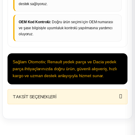
destek sağlıyoruz.
OEM Kod Kontrolü:
Doğru ürün seçimi için OEM numarası
ve şase bilgisiyle uyumluluk kontrolü yapılmasına yardımcı
oluyoruz.
Sağlam Otomotiv; Renault yedek parça ve Dacia yedek
parça ihtiyaçlarınızda doğru ürün, güvenli alışveriş, hızlı
kargo ve uzman destek anlayışıyla hizmet sunar.
TAKSİT SEÇENEKLERİ