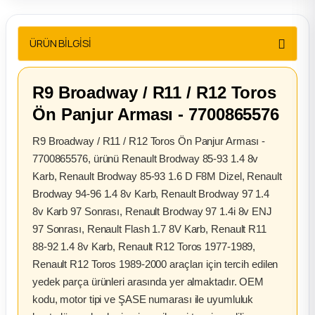
2012 Sedan
ÜRÜN BİLGİSİ
 Parça
 Parça
R9 Broadway / R11 / R12 Toros
Ön Panjur Arması - 7700865576
ça
R9 Broadway / R11 / R12 Toros Ön Panjur Arması -
dek Parça
7700865576, ürünü Renault Brodway 85-93 1.4 8v
Karb, Renault Brodway 85-93 1.6 D F8M Dizel, Renault
Brodway 94-96 1.4 8v Karb, Renault Brodway 97 1.4
rça
8v Karb 97 Sonrası, Renault Brodway 97 1.4i 8v ENJ
97 Sonrası, Renault Flash 1.7 8V Karb, Renault R11
edek Parça
88-92 1.4 8v Karb, Renault R12 Toros 1977-1989,
Renault R12 Toros 1989-2000 araçları için tercih edilen
rça
yedek parça ürünleri arasında yer almaktadır. OEM
kodu, motor tipi ve ŞASE numarası ile uyumluluk
rça