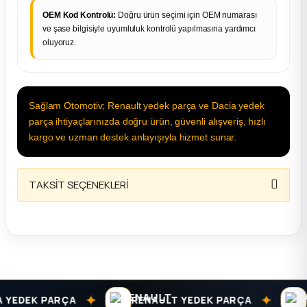
OEM Kod Kontrolü:
Doğru ürün seçimi için OEM numarası
ve şase bilgisiyle uyumluluk kontrolü yapılmasına yardımcı
oluyoruz.
Sağlam Otomotiv; Renault yedek parça ve Dacia yedek
parça ihtiyaçlarınızda doğru ürün, güvenli alışveriş, hızlı
kargo ve uzman destek anlayışıyla hizmet sunar.
TAKSİT SEÇENEKLERİ
✦
✦
EDEK PARÇA
RENAULT YEDEK PARÇA
DAC