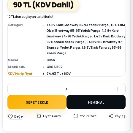
90 TL
(KDV Dahil)
k Parça
k Parça
Megane E-TECH Yedek Parça
12 TL den başlayan taksitlerle!
Kategori
1.4 8v Karb Brodway 85-93 Yedek Parça
,
1.6 D F8M
 Parça
Dizel Brodway 85-93 Yedek Parça
,
1.4 8v Karb
Brodway 94-96 Yedek Parça
,
1.4 8v Karb Brodway
97 Sonrası Yedek Parça
,
1.4i 8v ENJ Brodway 97
k Parça
Sonrası Yedek Parça
,
1.6 8V Karb Faırway 93-96
Yedek Parça
Marka
Oksa
 Parça
Stok Kodu
OKSA 502
KDV Hariç Fiyat
74,93 TL + KDV
 Parça
ek Parça
SEPETE EKLE
HEMEN AL
 Parça
Fiyat Alarmı
Yorum Yaz
Paylaş
k Parça