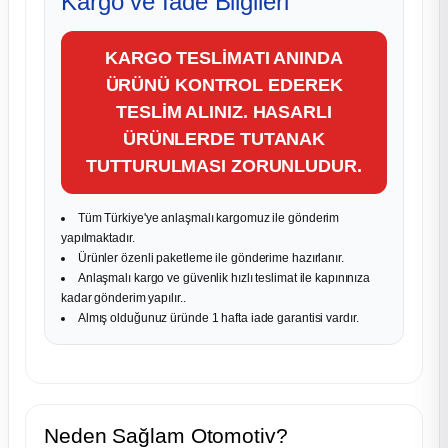
Kargo ve İade Bilgileri
KARGO TESLİMATI ANINDA
ÜRÜNÜ KONTROL EDEREK
TESLİM ALINIZ. HASARLI
ÜRÜNLERDE TUTANAK
TUTTURULMASI ZORUNLUDUR.
Tüm Türkiye'ye anlaşmalı kargomuz ile gönderim
yapılmaktadır.
Ürünler özenli paketleme ile gönderime hazırlanır.
Anlaşmalı kargo ve güvenlik hızlı teslimat ile kapınınıza
kadar gönderim yapılır..
Almış olduğunuz üründe 1 hafta iade garantisi vardır.
Neden Sağlam Otomotiv?