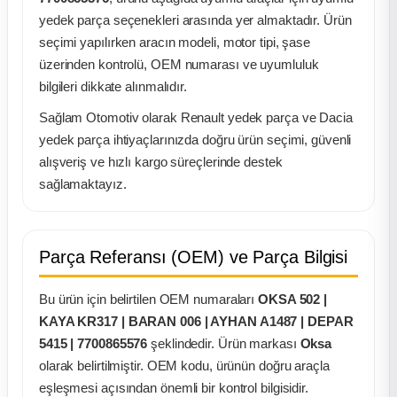
k Parça
yedek parça seçenekleri arasında yer almaktadır. Ürün
seçimi yapılırken aracın modeli, motor tipi, şase
rça
üzerinden kontrolü, OEM numarası ve uyumluluk
bilgileri dikkate alınmalıdır.
 Parça
Sağlam Otomotiv olarak Renault yedek parça ve Dacia
yedek parça ihtiyaçlarınızda doğru ürün seçimi, güvenli
alışveriş ve hızlı kargo süreçlerinde destek
sağlamaktayız.
Parça Referansı (OEM) ve Parça Bilgisi
Bu ürün için belirtilen OEM numaraları
OKSA 502 |
KAYA KR317 | BARAN 006 | AYHAN A1487 | DEPAR
5415 | 7700865576
şeklindedir. Ürün markası
Oksa
olarak belirtilmiştir. OEM kodu, ürünün doğru araçla
eşleşmesi açısından önemli bir kontrol bilgisidir.