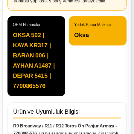
kontrolü yapılarak sipariş verilmesi tavsiye edilir.
ça
OEM Numaraları
Yedek Parça Markası
ça
OKSA 502 |
Oksa
k Parça
KAYA KR317 |
BARAN 006 |
 Parça
AYHAN A1487 |
 Parça
DEPAR 5415 |
7700865576
ek Parça
 Parça
Ürün ve Uyumluluk Bilgisi
 Parça
R9 Broadway / R11 / R12 Toros Ön Panjur Arması -
7700865576
, ürünü aşağıda uyumlu araçlar için uyumlu