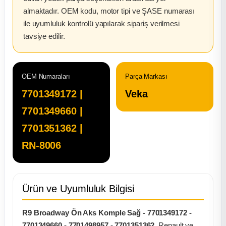
almaktadır. OEM kodu, motor tipi ve ŞASE numarası
ça
ile uyumluluk kontrolü yapılarak sipariş verilmesi
tavsiye edilir.
ça
k Parça
OEM Numaraları
Parça Markası
7701349172 |
Veka
 Parça
7701349660 |
 Parça
7701351362 |
RN-8006
ek Parça
 Parça
Ürün ve Uyumluluk Bilgisi
 Parça
R9 Broadway Ön Aks Komple Sağ - 7701349172 -
7701349660 - 7701498957 - 7701351362
, Renault ve