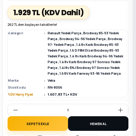
1.929 TL
(KDV Dahil)
k Parça
k Parça
Megane E-TECH Yedek Parça
262 TL den başlayan taksitlerle!
 Parça
Kategori
Renault Yedek Parça
,
Brodway 85-93 Yedek
Parça
,
Brodway 94-96 Yedek Parça
,
Brodway
97- Yedek Parça
,
1.4 8v Karb Brodway 85-93
k Parça
Yedek Parça
,
1.6 D F8M Dizel Brodway 85-93
Yedek Parça
,
1.4 8v Karb Brodway 94-96 Yedek
 Parça
Parça
,
1.4 8v Karb Brodway 97 Sonrası Yedek
Parça
,
1.4i 8v ENJ Brodway 97 Sonrası Yedek
Parça
,
1.6 8V Karb Faırway 93-96 Yedek Parça
 Parça
Marka
Veka
Stok Kodu
RN-8006
ek Parça
KDV Hariç Fiyat
1.607,83 TL + KDV
 Parça
SEPETE EKLE
HEMEN AL
k Parça