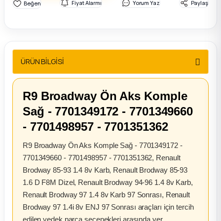
Fiyat Alarmı
Yorum Yaz
Paylaş
2012 Sedan
 Parça
 Parça
ÜRÜN BİLGİSİ
ça
R9 Broadway Ön Aks Komple
Sağ - 7701349172 - 7701349660
dek Parça
- 7701498957 - 7701351362
rça
R9 Broadway Ön Aks Komple Sağ - 7701349172 -
7701349660 - 7701498957 - 7701351362, Renault
edek Parça
Brodway 85-93 1.4 8v Karb, Renault Brodway 85-93
1.6 D F8M Dizel, Renault Brodway 94-96 1.4 8v Karb,
rça
Renault Brodway 97 1.4 8v Karb 97 Sonrası, Renault
Brodway 97 1.4i 8v ENJ 97 Sonrası araçları için tercih
rça
edilen yedek parça seçenekleri arasında yer