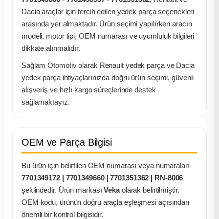
k Parça
Dacia araçlar için tercih edilen yedek parça seçenekleri
arasında yer almaktadır. Ürün seçimi yapılırken aracın
rça
modeli, motor tipi, OEM numarası ve uyumluluk bilgileri
dikkate alınmalıdır.
 Parça
Sağlam Otomotiv olarak Renault yedek parça ve Dacia
yedek parça ihtiyaçlarınızda doğru ürün seçimi, güvenli
alışveriş ve hızlı kargo süreçlerinde destek
sağlamaktayız.
OEM ve Parça Bilgisi
Bu ürün için belirtilen OEM numarası veya numaraları
7701349172 | 7701349660 | 7701351362 | RN-8006
şeklindedir. Ürün markası
Veka
olarak belirtilmiştir.
OEM kodu, ürünün doğru araçla eşleşmesi açısından
önemli bir kontrol bilgisidir.