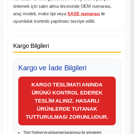
önlemek için satın alma öncesinde OEM numarası,
araç modeli, motor tipi veya
ŞASE numarası
ile
uyumluluk kontrolü yapılması tavsiye edilir.
Kargo Bilgileri
Kargo ve İade Bilgileri
KARGO TESLİMATI ANINDA
ÜRÜNÜ KONTROL EDEREK
TESLİM ALINIZ. HASARLI
ÜRÜNLERDE TUTANAK
TUTTURULMASI ZORUNLUDUR.
Tüm Türkiye'ye anlaşmalı kargomuz ile gönderim