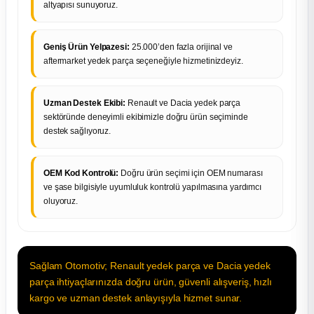
altyapısı sunuyoruz.
Geniş Ürün Yelpazesi:
25.000’den fazla orijinal ve
aftermarket yedek parça seçeneğiyle hizmetinizdeyiz.
Uzman Destek Ekibi:
Renault ve Dacia yedek parça
sektöründe deneyimli ekibimizle doğru ürün seçiminde
destek sağlıyoruz.
OEM Kod Kontrolü:
Doğru ürün seçimi için OEM numarası
ve şase bilgisiyle uyumluluk kontrolü yapılmasına yardımcı
oluyoruz.
Sağlam Otomotiv; Renault yedek parça ve Dacia yedek
parça ihtiyaçlarınızda doğru ürün, güvenli alışveriş, hızlı
kargo ve uzman destek anlayışıyla hizmet sunar.