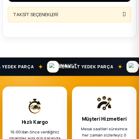
TAKSİT SEÇENEKLERİ
✦
✦
EDEK PARÇA
RENAULT YEDEK PARÇA
DAC
Müşteri Hizmetleri
Hızlı Kargo
Mesai saatleri süresince
16:00’dan önce verdiğiniz
her zaman sizlerleyiz 0
siparişler aynı gün kargoda