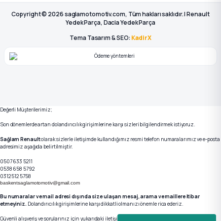
Copyright © 2026 saglamotomotiv.com, Tüm hakları saklıdır. | Renault
Yedek Parça, Dacia Yedek Parça
Tema Tasarım & SEO:
KadirX
Değerli Müşterilerimiz;
Son dönemlerde artan dolandırıcılık girişimlerine karşı sizleri bilgilendirmek istiyoruz.
Sağlam Renault
olarak sizlerle iletişimde kullandığımız resmi telefon numaralarımız ve e-posta
adresimiz aşağıda belirtilmiştir.
0507 633 5211
0538 658 5792
0312 512 5758
baskentsaglamotomotiv@gmail.com
Bu numaralar ve mail adresi dışında size ulaşan mesaj, arama ve maillere itibar
etmeyiniz.
Dolandırıcılık girişimlerine karşı dikkatli olmanızı önemle rica ederiz.
Güvenli alışveriş ve sorularınız için yukarıdaki iletişim kanallarımızdan bizlere ulaşabilirsiniz.