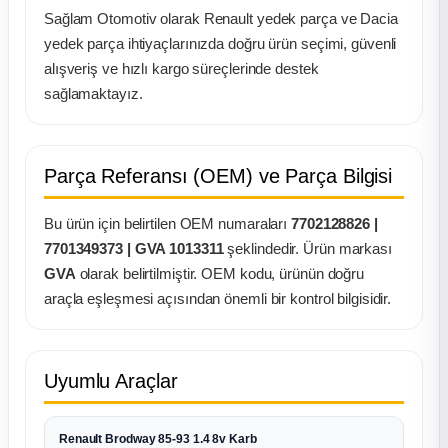
k Parça
Sağlam Otomotiv olarak Renault yedek parça ve Dacia
yedek parça ihtiyaçlarınızda doğru ürün seçimi, güvenli
rça
alışveriş ve hızlı kargo süreçlerinde destek
sağlamaktayız.
 Parça
Parça Referansı (OEM) ve Parça Bilgisi
Bu ürün için belirtilen OEM numaraları
7702128826 |
7701349373 | GVA 1013311
şeklindedir. Ürün markası
GVA
olarak belirtilmiştir. OEM kodu, ürünün doğru
araçla eşleşmesi açısından önemli bir kontrol bilgisidir.
Uyumlu Araçlar
Renault Brodway 85-93 1.4 8v Karb