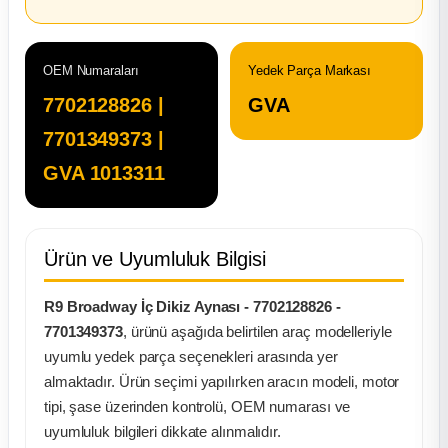
ça
OEM Numaraları
Yedek Parça Markası
ça
7702128826 |
GVA
7701349373 |
k Parça
GVA 1013311
 Parça
 Parça
Ürün ve Uyumluluk Bilgisi
ek Parça
R9 Broadway İç Dikiz Aynası - 7702128826 -
7701349373
, ürünü aşağıda belirtilen araç modelleriyle
 Parça
uyumlu yedek parça seçenekleri arasında yer
almaktadır. Ürün seçimi yapılırken aracın modeli, motor
 Parça
tipi, şase üzerinden kontrolü, OEM numarası ve
uyumluluk bilgileri dikkate alınmalıdır.