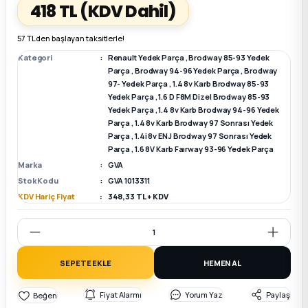
418 TL
(KDV Dahil)
k Parça
k Parça
Megane E-TECH Yedek Parça
57 TL den başlayan taksitlerle!
Kategori
Renault Yedek Parça
,
Brodway 85-93 Yedek
 Parça
Parça
,
Brodway 94-96 Yedek Parça
,
Brodway
97- Yedek Parça
,
1.4 8v Karb Brodway 85-93
Yedek Parça
,
1.6 D F8M Dizel Brodway 85-93
k Parça
Yedek Parça
,
1.4 8v Karb Brodway 94-96 Yedek
Parça
,
1.4 8v Karb Brodway 97 Sonrası Yedek
Parça
,
1.4i 8v ENJ Brodway 97 Sonrası Yedek
 Parça
Parça
,
1.6 8V Karb Faırway 93-96 Yedek Parça
Marka
GVA
 Parça
Stok Kodu
GVA 1013311
KDV Hariç Fiyat
348,33 TL + KDV
ek Parça
 Parça
SEPETE EKLE
HEMEN AL
k Parça
Fiyat Alarmı
Yorum Yaz
Paylaş