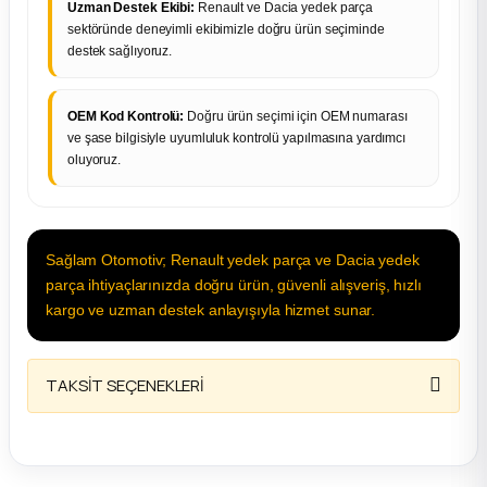
Uzman Destek Ekibi:
Renault ve Dacia yedek parça
sektöründe deneyimli ekibimizle doğru ürün seçiminde
destek sağlıyoruz.
OEM Kod Kontrolü:
Doğru ürün seçimi için OEM numarası
ve şase bilgisiyle uyumluluk kontrolü yapılmasına yardımcı
oluyoruz.
Sağlam Otomotiv; Renault yedek parça ve Dacia yedek
parça ihtiyaçlarınızda doğru ürün, güvenli alışveriş, hızlı
kargo ve uzman destek anlayışıyla hizmet sunar.
TAKSİT SEÇENEKLERİ