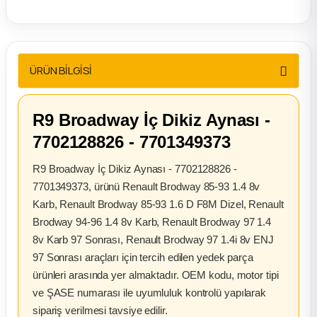
2012 Sedan
 Parça
ÜRÜN BİLGİSİ
 Parça
R9 Broadway İç Dikiz Aynası -
ça
7702128826 - 7701349373
dek Parça
R9 Broadway İç Dikiz Aynası - 7702128826 -
7701349373, ürünü Renault Brodway 85-93 1.4 8v
rça
Karb, Renault Brodway 85-93 1.6 D F8M Dizel, Renault
Brodway 94-96 1.4 8v Karb, Renault Brodway 97 1.4
edek Parça
8v Karb 97 Sonrası, Renault Brodway 97 1.4i 8v ENJ
97 Sonrası araçları için tercih edilen yedek parça
rça
ürünleri arasında yer almaktadır. OEM kodu, motor tipi
ve ŞASE numarası ile uyumluluk kontrolü yapılarak
rça
sipariş verilmesi tavsiye edilir.