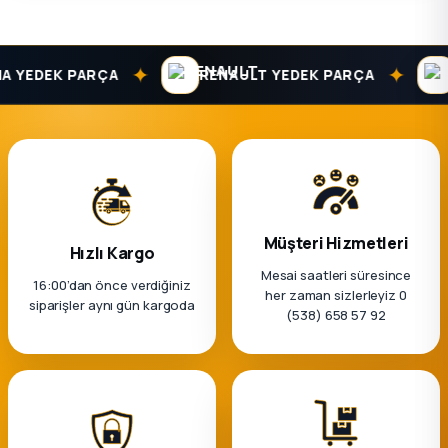
✦
✦
YEDEK PARÇA
RENAULT YEDEK PARÇA
DA
Müşteri Hizmetleri
Hızlı Kargo
Mesai saatleri süresince
16:00’dan önce verdiğiniz
her zaman sizlerleyiz 0
siparişler aynı gün kargoda
(538) 658 57 92