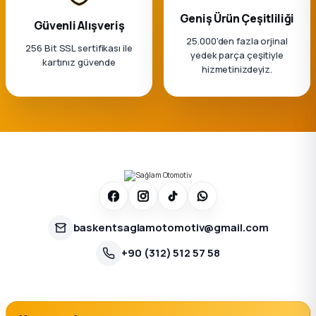
Geniş Ürün Çeşitliliği
Güvenli Alışveriş
25.000'den fazla orjinal
256 Bit SSL sertifikası ile
yedek parça çeşitiyle
kartınız güvende
hizmetinizdeyiz.
baskentsaglamotomotiv@gmail.com
+90 (312) 512 57 58