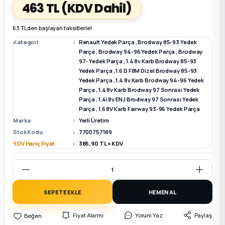
463 TL
(KDV Dahil)
k Parça
k Parça
Megane E-TECH Yedek Parça
63 TL den başlayan taksitlerle!
Kategori
Renault Yedek Parça
,
Brodway 85-93 Yedek
 Parça
Parça
,
Brodway 94-96 Yedek Parça
,
Brodway
97- Yedek Parça
,
1.4 8v Karb Brodway 85-93
Yedek Parça
,
1.6 D F8M Dizel Brodway 85-93
k Parça
Yedek Parça
,
1.4 8v Karb Brodway 94-96 Yedek
Parça
,
1.4 8v Karb Brodway 97 Sonrası Yedek
Parça
,
1.4i 8v ENJ Brodway 97 Sonrası Yedek
 Parça
Parça
,
1.6 8V Karb Faırway 93-96 Yedek Parça
Marka
Yerli Üretim
 Parça
Stok Kodu
7700757189
KDV Hariç Fiyat
385,90 TL + KDV
ek Parça
 Parça
SEPETE EKLE
HEMEN AL
k Parça
Fiyat Alarmı
Yorum Yaz
Paylaş