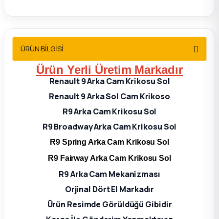
2012 Sedan
 Parça
ÜRÜN BİLGİSİ
 Parça
Ürün Yerli Üretim Markadır
Renault 9 Arka Cam Krikosu Sol
ça
Renault 9 Arka Sol Cam Krikoso
dek Parça
R9 Arka Cam Krikosu Sol
R9 Broadway Arka Cam Krikosu Sol
rça
R9 Spring Arka Cam Krikosu Sol
R9 Fairway Arka Cam Krikosu Sol
edek Parça
R9 Arka Cam Mekanizması
rça
Orjinal Dört El Markadır
Ürün Resimde Görüldüğü Gibidir
rça