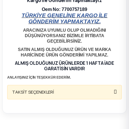
Kargo İle Gönderim Yapmaktayız
Oem No: 7700757189
ça
TÜRKİYE GENELİNE KARGO İLE
GÖNDERİM YAPMAKTAYIZ.
ça
ARACINIZA UYUMLU OLUP OLMADIĞINI
DÜŞÜNÜYORSANIZ BİZİMLE İRTİBATA
k Parça
GEÇEBİLİRSİNİZ.
SATIN ALMIŞ OLDUĞUNUZ ÜRÜN VE MARKA
HARİCİNDE ÜRÜN GÖNDERİMİ YAPILMAZ.
 Parça
ALMIŞ OLDUĞUNUZ ÜRÜNLERDE 1 HAFTA İADE
GARATİSİN VARDIR
 Parça
ANLAYIŞINIZ İÇİN TEŞEKKÜR EDERİM.
ek Parça
TAKSİT SEÇENEKLERİ
 Parça
 Parça