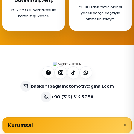
Güvenli Alışveriş
25.000'den fazla orjinal
256 Bit SSL sertifikası ile
yedek parça çeşitiyle
kartınız güvende
hizmetinizdeyiz.
baskentsaglamotomotiv@gmail.com
+90 (312) 512 57 58
Kurumsal