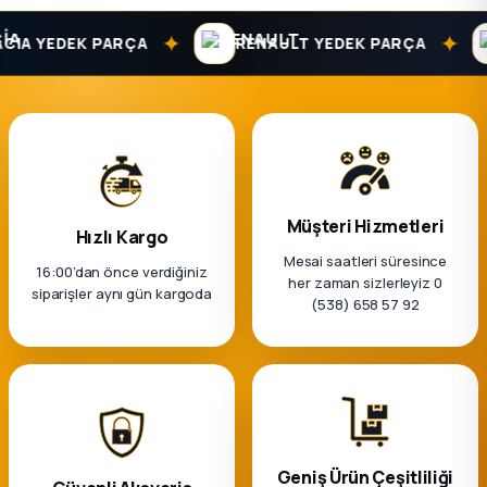
k Parça
✦
✦
IA YEDEK PARÇA
RENAULT YEDEK PARÇA
rça
 Parça
Müşteri Hizmetleri
Hızlı Kargo
Mesai saatleri süresince
16:00’dan önce verdiğiniz
her zaman sizlerleyiz 0
siparişler aynı gün kargoda
(538) 658 57 92
Geniş Ürün Çeşitliliği