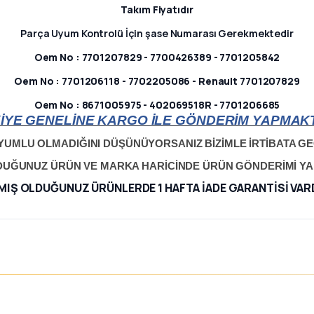
Takım Fiyatıdır
Parça Uyum Kontrolü İçin şase Numarası Gerekmektedir
Oem No : 7701207829 - 7700426389 - 7701205842
Oem No : 7701206118 - 7702205086 - Renault 7701207829
Oem No : 8671005975 - 402069518R - 7701206685
İYE GENELİNE KARGO İLE GÖNDERİM YAPMAKT
YUMLU OLMADIĞINI DÜŞÜNÜYORSANIZ BİZİMLE İRTİBATA GEÇ
LDUĞUNUZ ÜRÜN VE MARKA HARİCİNDE ÜRÜN GÖNDERİMİ Y
MIŞ OLDUĞUNUZ ÜRÜNLERDE 1 HAFTA İADE GARANTİSİ VAR