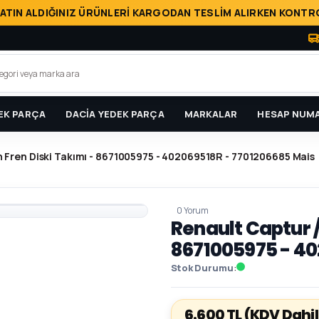
ATIN ALDIĞINIZ ÜRÜNLERİ KARGODAN TESLİM ALIRKEN KONTRO
EK PARÇA
DACİA YEDEK PARÇA
MARKALAR
HESAP NUMA
 Fren Diski Takımı - 8671005975 - 402069518R - 7701206685 Mais
0 Yorum
Renault Captur /
8671005975 - 40
Stok Durumu
6.600 TL
(KDV Dahil