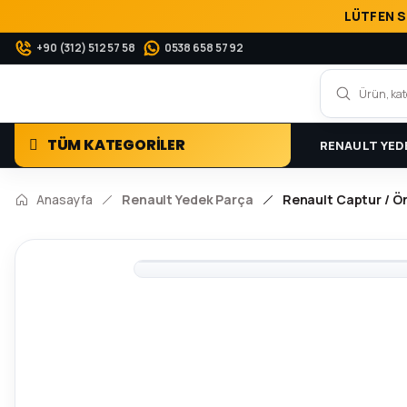
LÜTFEN S
+90 (312) 512 57 58
0538 658 57 92
TÜM KATEGORİLER
RENAULT YED
Anasayfa
Renault Yedek Parça
Renault Captur / Ön