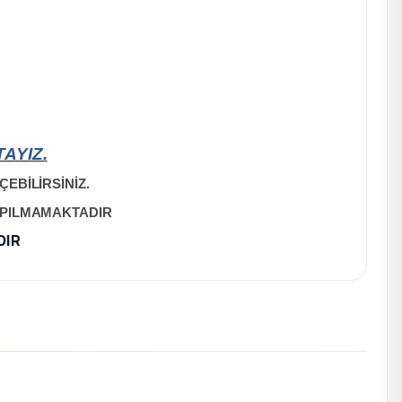
AYIZ.
EBİLİRSİNİZ.
APILMAMAKTADIR
DIR