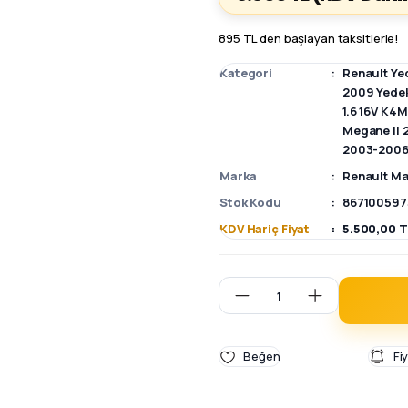
895 TL den başlayan taksitlerle!
Kategori
Renault Ye
2009 Yede
1.6 16V K4
Megane II 
2003-2006
Marka
Renault Ma
Stok Kodu
867100597
KDV Hariç Fiyat
5.500,00 T
Fi