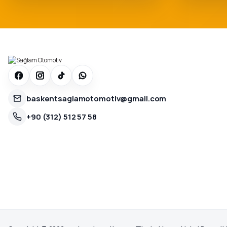
SEPETE EKLE
baskentsaglamotomotiv@gmail.com
+90 (312) 512 57 58