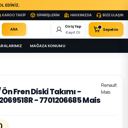
L EDİNİZ.
KARGO TAKİP
SİPARİŞLERİM
HAKKIMIZDA
BİZE ULAŞIN
Giriş Yap
Sepetim
ARA
Kayıt Ol
RALARIMIZ
MAĞAZA KONUMU
Renault
 Ön Fren Diski Takımı -
Mais
2069518R - 7701206685 Mais
)