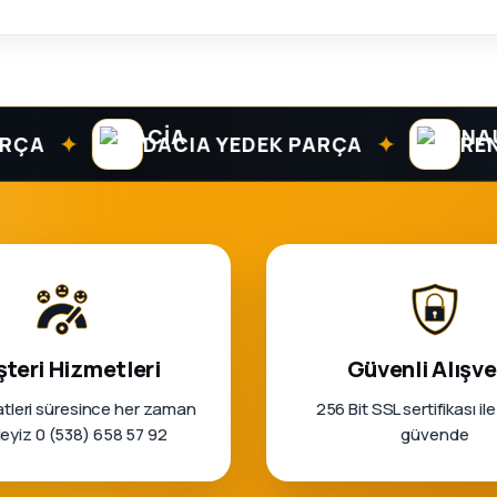
MGA
ren Diski Havalı 259Mm
Renault 19 Ön Fren Disk Takımı
✦
✦
DACIA YEDEK PARÇA
RENAUL
1.562 TL
PETE EKLE
SEPETE EKLE
 7701204282 - Renault Mais
teri Hizmetleri
Güvenli Alışve
tleri süresince her zaman
256 Bit SSL sertifikası ile
rleyiz 0 (538) 658 57 92
güvende