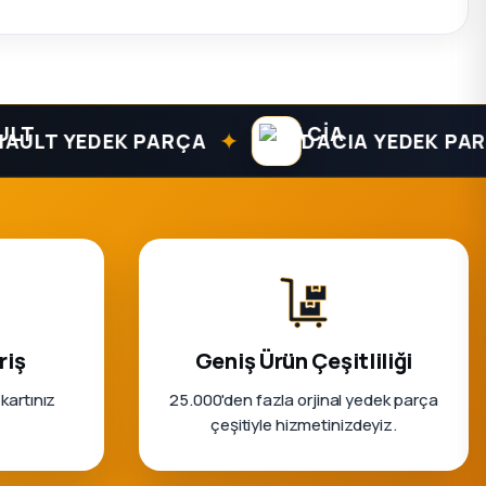
✦
T YEDEK PARÇA
DACIA YEDEK PARÇA
riş
Geniş Ürün Çeşitliliği
 kartınız
25.000'den fazla orjinal yedek parça
çeşitiyle hizmetinizdeyiz.