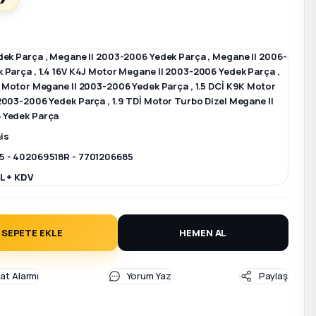
dek Parça
,
Megane II 2003-2006 Yedek Parça
,
Megane II 2006-
k Parça
,
1.4 16V K4J Motor Megane II 2003-2006 Yedek Parça
,
M Motor Megane II 2003-2006 Yedek Parça
,
1.5 DCİ K9K Motor
2003-2006 Yedek Parça
,
1.9 TDİ Motor Turbo Dizel Megane II
 Yedek Parça
is
5 - 402069518R - 7701206685
L + KDV
SEPETE EKLE
HEMEN AL
yat Alarmı
Yorum Yaz
Paylaş