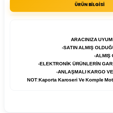
ÜRÜN BİLGİSİ
ARACINIZA UYUML
-SATIN ALMIŞ OLDU
-ALMIŞ
-ELEKTRONİK ÜRÜNLERİN GA
-ANLAŞMALI KARGO VE 
NOT
:
Kaporta Karoseri Ve Komple Mo