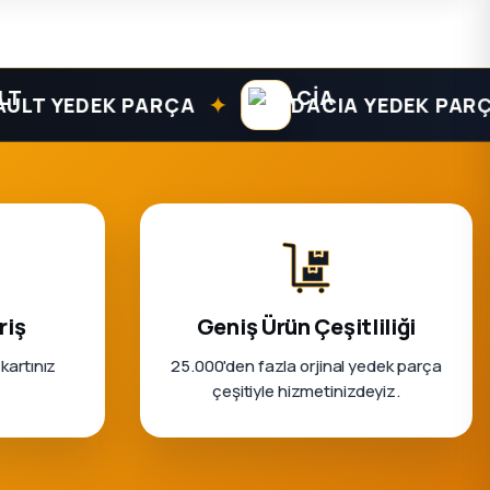
✦
T YEDEK PARÇA
DACIA YEDEK PARÇA
riş
Geniş Ürün Çeşitliliği
 kartınız
25.000'den fazla orjinal yedek parça
çeşitiyle hizmetinizdeyiz.