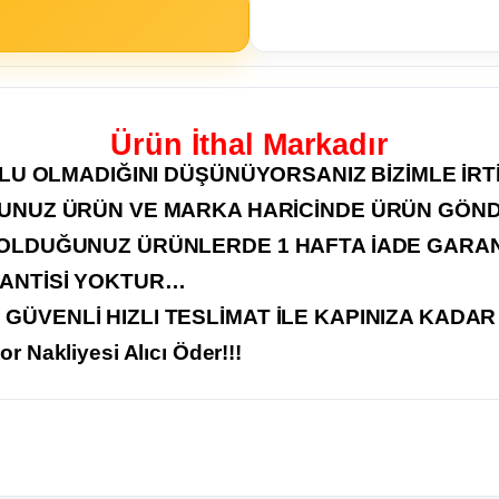
Ürün İthal Markadır
U OLMADIĞINI DÜŞÜNÜYORSANIZ BİZİMLE İRTİ
ĞUNUZ ÜRÜN VE MARKA HARİCİNDE ÜRÜN GÖND
 OLDUĞUNUZ ÜRÜNLERDE 1 HAFTA İADE GARANT
RANTİSİ YOKTUR…
GÜVENLİ HIZLI TESLİMAT İLE KAPINIZA KADA
tor Nakliyesi Alıcı Öder!!!