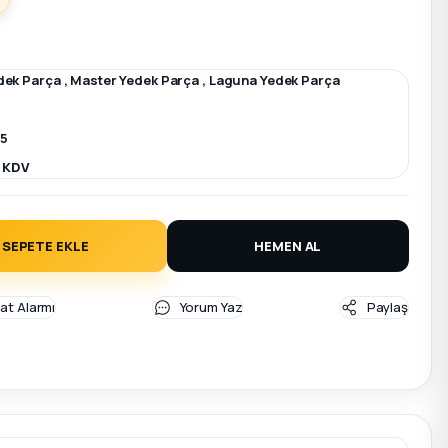
dek Parça
,
Master Yedek Parça
,
Laguna Yedek Parça
5
+ KDV
SEPETE EKLE
HEMEN AL
yat Alarmı
Yorum Yaz
Paylaş