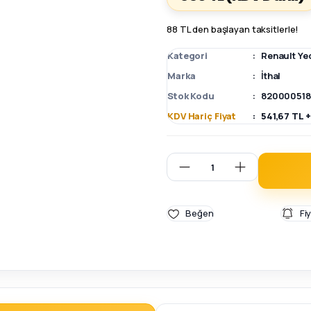
88 TL den başlayan taksitlerle!
Kategori
Renault Ye
Marka
İthal
Stok Kodu
820000518
KDV Hariç Fiyat
541,67 TL 
Fi