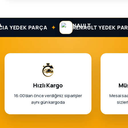
✦
 YEDEK PARÇA
RENAULT YEDEK PARÇA
Hızlı Kargo
Müş
16:00’dan önce verdiğiniz siparişler
Mesai saa
aynı gün kargoda
sizle