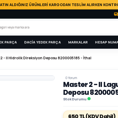
ATIN ALDIĞINIZ ÜRÜNLERİ KARGODAN TESLİM ALIRKEN KONTRO
EK PARÇA
DACİA YEDEK PARÇA
MARKALAR
HESAP NUMA
 2 - II Hidrolik Direksiyon Deposu 8200005185 - İthal
0 Yorum
Master 2 - II Lag
Deposu 82000051
Stok Durumu
650 TL
(KDV Dahil)