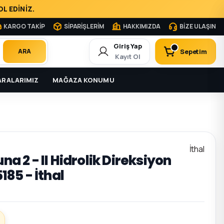
L EDİNİZ.
KARGO TAKİP
SİPARİŞLERİM
HAKKIMIZDA
BİZE ULAŞIN
Giriş Yap
Sepetim
ARA
Kayıt Ol
RALARIMIZ
MAĞAZA KONUMU
İthal
una 2 - II Hidrolik Direksiyon
85 - İthal