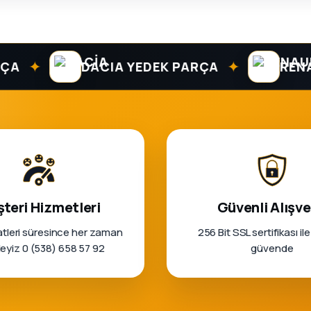
✦
✦
DACIA YEDEK PARÇA
RENAUL
teri Hizmetleri
Güvenli Alışve
tleri süresince her zaman
256 Bit SSL sertifikası ile
rleyiz 0 (538) 658 57 92
güvende