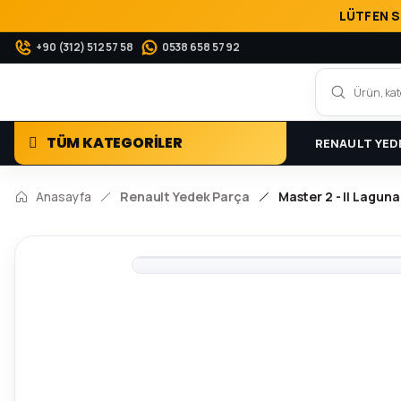
LÜTFEN S
+90 (312) 512 57 58
0538 658 57 92
TÜM KATEGORİLER
RENAULT YED
Anasayfa
Renault Yedek Parça
Master 2 - II Laguna