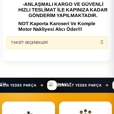
-ANLAŞMALI KARGO VE GÜVENLİ
HIZLI TESLİMAT İLE KAPINIZA KADAR
ça
GÖNDERİM YAPILMAKTADIR.
ça
NOT
:
Kaporta Karoseri Ve Komple
Motor Nakliyesi Alıcı Öder!!!
k Parça
TAKSİT SEÇENEKLERİ
 Parça
 Parça
ek Parça
✦
✦
CIA YEDEK PARÇA
RENAULT YEDEK PARÇA
 Parça
 Parça