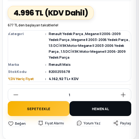
4.996 TL
(KDV Dahil)
k Parça
k Parça
Megane E-TECH Yedek Parça
677 TL den başlayan taksitlerle!
 Parça
Kategori
Renault Yedek Parça
,
Megane II 2006-2009
Yedek Parça
,
Megane II 2003-2006 Yedek Parça
,
1.5 DCİ K9K Motor Megane II 2003-2006 Yedek
k Parça
Parça
,
1.5 DCİ K9K Motor Megane II 2006-2009
Yedek Parça
 Parça
Marka
Renault Mais
Stok Kodu
8200255678
KDV Hariç Fiyat
4.162,92 TL + KDV
 Parça
ek Parça
SEPETE EKLE
HEMEN AL
 Parça
Fiyat Alarmı
Yorum Yaz
Paylaş
k Parça