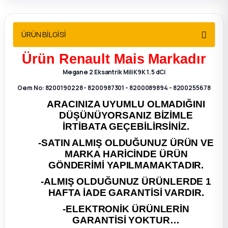
2012 Sedan
ÜRÜN BİLGİSİ
 Parça
Ürün Renault Mais Markadır
 Parça
Megane 2 Eksantrik Mili K9K 1.5 dCi
Oem No: 8200190228 - 8200987301 - 8200089894 - 8200255678
ça
ARACINIZA UYUMLU OLMADIĞINI
DÜŞÜNÜYORSANIZ BİZİMLE
dek Parça
İRTİBATA GEÇEBİLİRSİNİZ.
rça
-SATIN ALMIŞ OLDUĞUNUZ ÜRÜN VE
MARKA HARİCİNDE ÜRÜN
GÖNDERİMİ YAPILMAMAKTADIR.
edek Parça
-ALMIŞ OLDUĞUNUZ ÜRÜNLERDE 1
HAFTA İADE GARANTİSİ VARDIR.
rça
-ELEKTRONİK ÜRÜNLERİN
GARANTİSİ YOKTUR…
rça