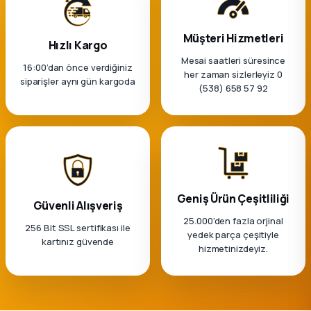
k Parça
Müşteri Hizmetleri
rça
Hızlı Kargo
Mesai saatleri süresince
16:00’dan önce verdiğiniz
her zaman sizlerleyiz 0
 Parça
siparişler aynı gün kargoda
(538) 658 57 92
Geniş Ürün Çeşitliliği
Güvenli Alışveriş
25.000'den fazla orjinal
256 Bit SSL sertifikası ile
yedek parça çeşitiyle
kartınız güvende
hizmetinizdeyiz.