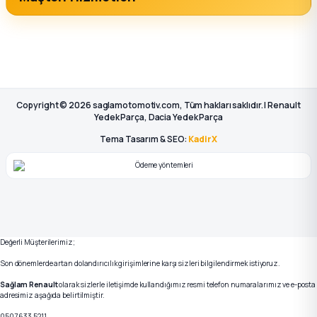
Copyright © 2026 saglamotomotiv.com, Tüm hakları saklıdır. | Renault
Yedek Parça, Dacia Yedek Parça
Tema Tasarım & SEO:
KadirX
Değerli Müşterilerimiz;
Son dönemlerde artan dolandırıcılık girişimlerine karşı sizleri bilgilendirmek istiyoruz.
Sağlam Renault
olarak sizlerle iletişimde kullandığımız resmi telefon numaralarımız ve e-posta
adresimiz aşağıda belirtilmiştir.
0507 633 5211