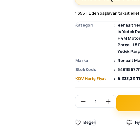
1.355 TL den başlayan taksitlerle!
Kategori
Renault Ye
IV Yedek P
H4M Motor
Parça
,
1.5
Yedek Par
Marka
Renault Ma
Stok Kodu
546115677
KDV Hariç Fiyat
8.333,33 T
Fi