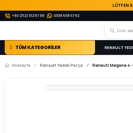
LÜTFEN S
+90 (312) 512 57 58
0538 658 57 92
TÜM KATEGORİLER
RENAULT YED
Anasayfa
Renault Yedek Parça
Renautl Megane 4 - 