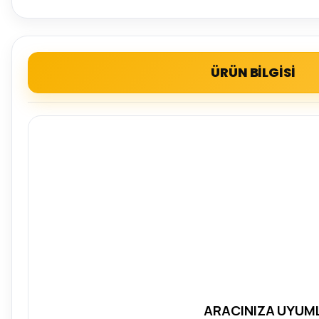
ÜRÜN BİLGİSİ
ARACINIZA UYUML