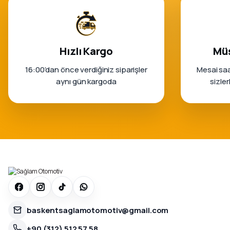
Hızlı Kargo
Müş
16:00’dan önce verdiğiniz siparişler
Mesai saa
aynı gün kargoda
sizle
baskentsaglamotomotiv@gmail.com
+90 (312) 512 57 58