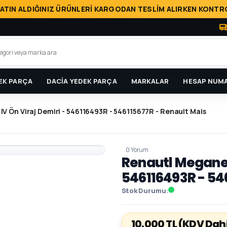
ATIN ALDIĞINIZ ÜRÜNLERİ KARGODAN TESLİM ALIRKEN KONTRO
EK PARÇA
DACİA YEDEK PARÇA
MARKALAR
HESAP NUMA
IV Ön Viraj Demiri - 546116493R - 546115677R - Renault Mais
0 Yorum
Renautl Megane 4
546116493R - 54
Stok Durumu
10.000 TL
(KDV Dahi