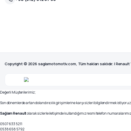
Copyright © 2026 saglamotomotiv.com, Tüm hakları saklıdır. | Renault
Değerli Müşterilerimiz;
Son dönemlerde artan dolandırıcılık girişimlerine karşı sizleri bilgilendirmek istiyoruz
Sağlam Renault
olarak sizlerle iletişimde kullandığımız resmi telefon numaralarımız 
0507 633 5211
0538 658 5792