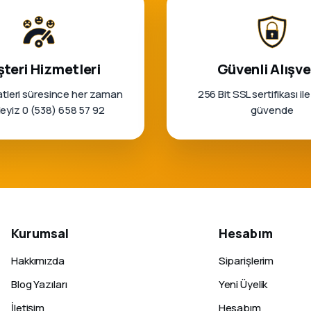
teri Hizmetleri
Güvenli Alışve
tleri süresince her zaman
256 Bit SSL sertifikası ile
rleyiz 0 (538) 658 57 92
güvende
Kurumsal
Hesabım
Hakkımızda
Siparişlerim
Blog Yazıları
Yeni Üyelik
İletişim
Hesabım