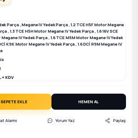
dek Parça
,
Megane IV Yedek Parça
,
1.2 TCE H5F Motor Megane
arça
,
1.3 TCE H5H Motor Megane IV Yedek Parça
,
1.6 16V SCE
 Megane IV Yedek Parça
,
1.6 TCE M5M Motor Megane IV Yedek
 DCİ K9K Motor Megane IV Yedek Parça
,
1.6 DCİ R9M Megane IV
ça
is
R
L + KDV
SEPETE EKLE
HEMEN AL
yat Alarmı
Yorum Yaz
Paylaş