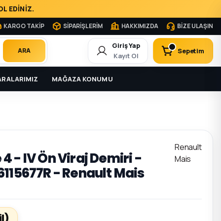
L EDİNİZ.
KARGO TAKİP
SİPARİŞLERİM
HAKKIMIZDA
BİZE ULAŞIN
Giriş Yap
Sepetim
ARA
Kayıt Ol
RALARIMIZ
MAĞAZA KONUMU
Renault
 - IV Ön Viraj Demiri -
Mais
6115677R - Renault Mais
l)