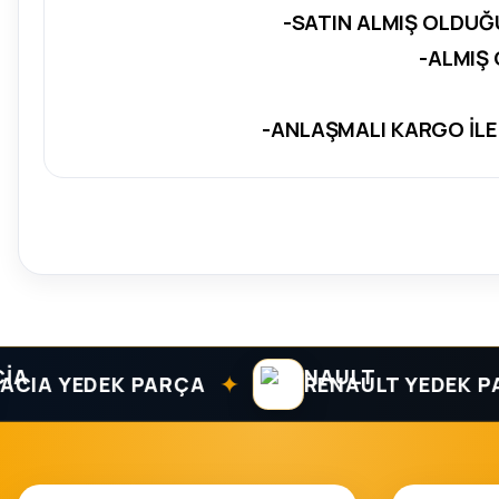
-SATIN ALMIŞ OLDUĞ
-ALMIŞ
-ANLAŞMALI KARGO İLE
✦
 YEDEK PARÇA
RENAULT YEDEK PARÇ