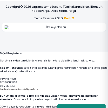
Copyright © 2026 saglamotomotiv.com, Tüm hakları saklıdır. | Renault
Yedek Parça, Dacia Yedek Parça
Tema Tasarım & SEO:
KadirX
Değerli Müşterilerimiz;
Son dönemlerde artan dolandırıcılık girişimlerine karşı sizleri bilgilendirmek istiyoruz.
Sağlam Renault
olarak sizlerle iletişimde kullandığımız resmi telefon numaralarımız ve e-posta
adresimiz aşağıda belirtilmiştir.
0507 633 5211
0538 658 5792
0312 512 5758
baskentsaglamotomotiv@gmail.com
Bu numaralar ve mail adresi dışında size ulaşan mesaj, arama ve maillere itibar
etmeyiniz.
Dolandırıcılık girişimlerine karşı dikkatli olmanızı önemle rica ederiz.
Güvenli alışveriş ve sorularınız için yukarıdaki iletişim kanallarımızdan bizlere ulaşabilirsiniz.