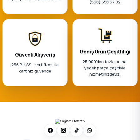
(538) 658 57 92
Geniş Ürün Çeşitliliği
Güvenli Alışveriş
25.000'den fazla orjinal
256 Bit SSL sertifikası ile
yedek parça çeşitiyle
kartınız güvende
hizmetinizdeyiz.