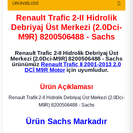
ÜRÜN BİLGİSİ
2012 Sedan
Renault Trafic 2-II Hidrolik
 Parça
Debriyaj Üst Merkezi (2.0Dci-
M9R) 8200506488 - Sachs
 Parça
ça
Renault Trafic 2-II Hidrolik Debriyaj Üst
Merkezi (2.0Dci-M9R) 8200506488 - Sachs
ürünümüz
Renault Trafic II 2001-2013 2.0
dek Parça
DCİ M9R Motor
için uyumludur.
rça
Ürün Açıklaması
Renault Trafik 2-II Hidrolik Debriyaj Üst Merkezi (2.0Dci-
edek Parça
M9R) 8200506488 - Sachs
rça
Ürün Sachs Markadır
rça