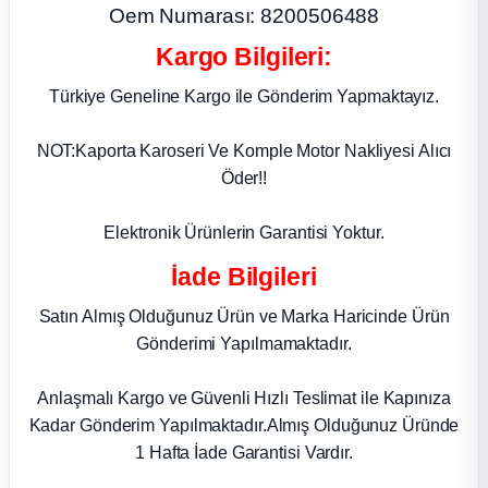
Oem Numarası: 8200506488
ça
Kargo Bilgileri:
Türkiye Geneline Kargo ile Gönderim Yapmaktayız.
ça
NOT:Kaporta Karoseri Ve Komple Motor Nakliyesi Alıcı
k Parça
Öder!!
 Parça
Elektronik Ürünlerin Garantisi Yoktur.
 Parça
İade Bilgileri
Satın Almış Olduğunuz Ürün ve Marka Haricinde Ürün
ek Parça
Gönderimi Yapılmamaktadır.
 Parça
Anlaşmalı Kargo ve Güvenli Hızlı Teslimat ile Kapınıza
Kadar Gönderim Yapılmaktadır.Almış Olduğunuz Üründe
 Parça
1 Hafta İade Garantisi Vardır.