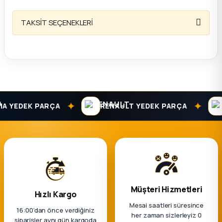
k Parça
TAKSİT SEÇENEKLERİ
rça
 Parça
✦
✦
 YEDEK PARÇA
RENAULT YEDEK PARÇA
Müşteri Hizmetleri
Hızlı Kargo
Mesai saatleri süresince
16:00’dan önce verdiğiniz
her zaman sizlerleyiz 0
siparişler aynı gün kargoda