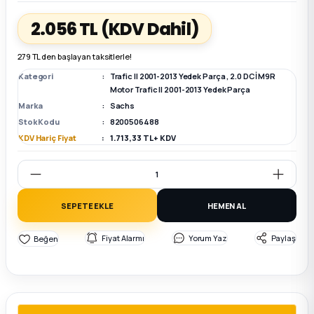
2.056 TL
(KDV Dahil)
k Parça
k Parça
Megane E-TECH Yedek Parça
279 TL den başlayan taksitlerle!
 Parça
Kategori
Trafic II 2001-2013 Yedek Parça
,
2.0 DCİ M9R
Motor Trafic II 2001-2013 Yedek Parça
Marka
Sachs
k Parça
Stok Kodu
8200506488
KDV Hariç Fiyat
1.713,33 TL + KDV
 Parça
 Parça
SEPETE EKLE
HEMEN AL
ek Parça
Fiyat Alarmı
Yorum Yaz
Paylaş
 Parça
k Parça