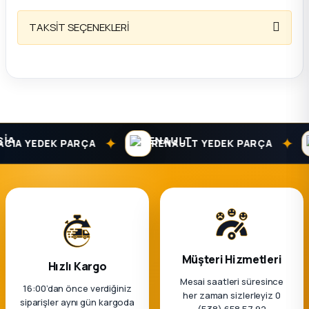
k Parça
TAKSİT SEÇENEKLERİ
rça
 Parça
✦
✦
IA YEDEK PARÇA
RENAULT YEDEK PARÇA
Müşteri Hizmetleri
Hızlı Kargo
Mesai saatleri süresince
16:00’dan önce verdiğiniz
her zaman sizlerleyiz 0
siparişler aynı gün kargoda
(538) 658 57 92