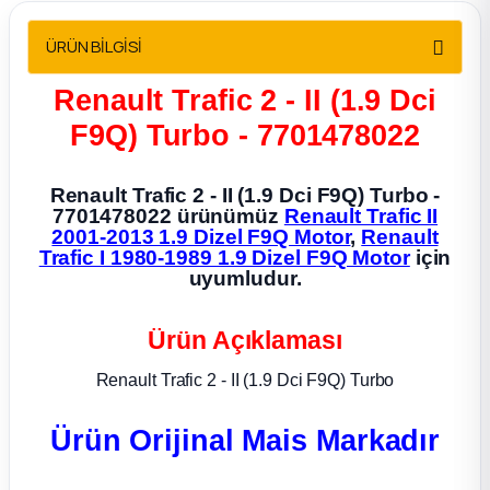
2012 Sedan
ÜRÜN BİLGİSİ
 Parça
Renault Trafic 2 - II (1.9 Dci
F9Q) Turbo - 7701478022
 Parça
ça
Renault Trafic 2 - II (1.9 Dci F9Q) Turbo -
7701478022 ürünümüz
Renault Trafic II
2001-2013 1.9 Dizel F9Q Motor
,
Renault
dek Parça
Trafic I 1980-1989 1.9 Dizel F9Q Motor
için
uyumludur.
rça
Ürün Açıklaması
edek Parça
Renault Trafic 2 - II (1.9 Dci F9Q) Turbo
rça
Ürün Orijinal Mais Markadır
rça