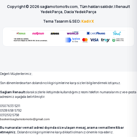
Copyright © 2026 saglamotomotiv.com, Tüm hakları saklıdır. | Renault
Yedek Parça, Dacia Yedek Parça
Tema Tasarım & SEO:
KadirX
Değerli Müşterilerimiz;
Son dönemlerde artan dolandırıcılık girişimlerine karşı sizleri bilgilendirmek istiyoruz.
Sağlam Renault
olarak sizlerle iletişimde kullandığımız resmi telefon numaralarımız ve e-posta
adresimiz aşağıda belirtilmiştir.
0507 633 5211
0538 658 5792
0312 512 5758
baskentsaglamotomotiv@gmail.com
Bu numaralar ve mail adresi dışında size ulaşan mesaj, arama ve maillere itibar
etmeyiniz.
Dolandırıcılık girişimlerine karşı dikkatli olmanızı önemle rica ederiz.