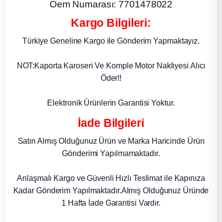
Oem Numarası: 7701478022
ça
Kargo Bilgileri:
Türkiye Geneline Kargo ile Gönderim Yapmaktayız.
ça
NOT:Kaporta Karoseri Ve Komple Motor Nakliyesi Alıcı
k Parça
Öder!!
 Parça
Elektronik Ürünlerin Garantisi Yoktur.
İade Bilgileri
 Parça
Satın Almış Olduğunuz Ürün ve Marka Haricinde Ürün
ek Parça
Gönderimi Yapılmamaktadır.
 Parça
Anlaşmalı Kargo ve Güvenli Hızlı Teslimat ile Kapınıza
Kadar Gönderim Yapılmaktadır.Almış Olduğunuz Üründe
 Parça
1 Hafta İade Garantisi Vardır.