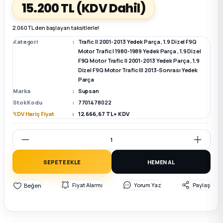
15.200 TL
(KDV Dahil)
k Parça
k Parça
Megane E-TECH Yedek Parça
2.060 TL den başlayan taksitlerle!
Kategori
Trafic II 2001-2013 Yedek Parça
,
1.9 Dizel F9Q
 Parça
Motor Trafic I 1980-1989 Yedek Parça
,
1.9 Dizel
F9Q Motor Trafic II 2001-2013 Yedek Parça
,
1.9
Dizel F9Q Motor Trafic III 2013-Sonrası Yedek
k Parça
Parça
Marka
Supsan
 Parça
Stok Kodu
7701478022
KDV Hariç Fiyat
12.666,67 TL + KDV
 Parça
ek Parça
SEPETE EKLE
HEMEN AL
 Parça
Fiyat Alarmı
Yorum Yaz
Paylaş
k Parça