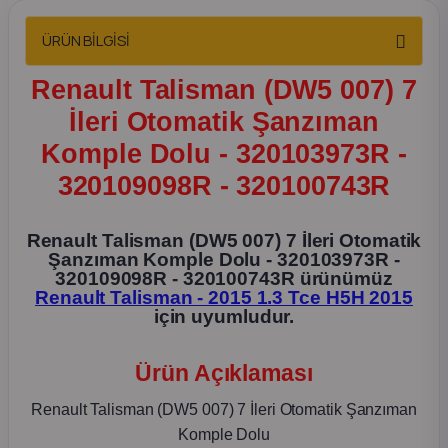
2012 Sedan
ÜRÜN BİLGİSİ
 Parça
Renault Talisman (DW5 007) 7
İleri Otomatik Şanzıman
 Parça
Komple Dolu - 320103973R -
ça
320109098R - 320100743R
dek Parça
Renault Talisman (DW5 007) 7 İleri Otomatik
Şanzıman Komple Dolu - 320103973R -
320109098R - 320100743R ürünümüz
rça
Renault Talisman - 2015 1.3 Tce H5H 2015
için uyumludur.
edek Parça
Ürün Açıklaması
rça
Renault Talisman (DW5 007) 7 İleri Otomatik Şanzıman
rça
Komple Dolu