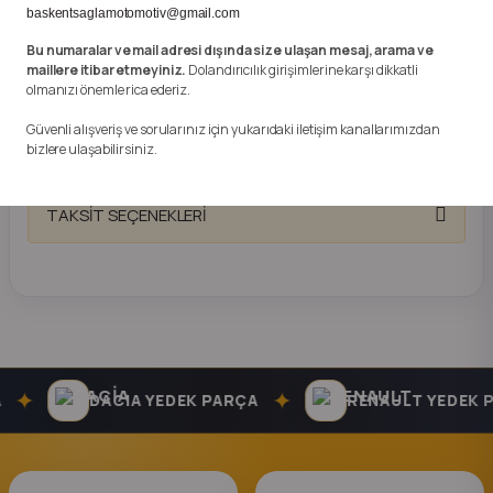
k Parça
baskentsaglamotomotiv@gmail.com
Gönderimi Yapılmamaktadır.
Bu numaralar ve mail adresi dışında size ulaşan mesaj, arama ve
rça
maillere itibar etmeyiniz.
Dolandırıcılık girişimlerine karşı dikkatli
Anlaşmalı Kargo ve Güvenli Hızlı Teslimat ile Kapınıza
olmanızı önemle rica ederiz.
Kadar Gönderim Yapılmaktadır.Almış Olduğunuz Üründe
 Parça
1 Hafta İade Garantisi Vardır.
Güvenli alışveriş ve sorularınız için yukarıdaki iletişim kanallarımızdan
bizlere ulaşabilirsiniz.
TAKSİT SEÇENEKLERİ
✦
✦
DACIA YEDEK PARÇA
RENAULT YEDEK PA