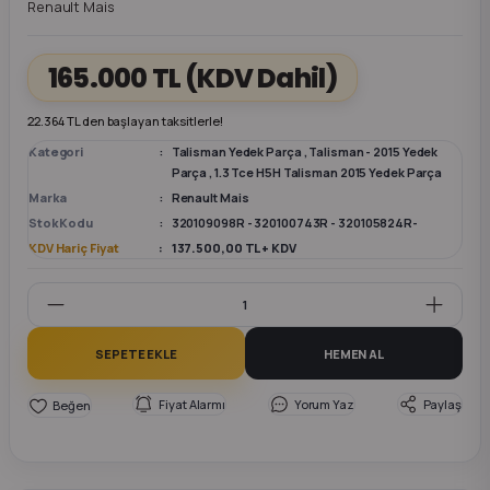
Renault Mais
k Parça
k Parça
Megane E-TECH Yedek Parça
165.000 TL
(KDV Dahil)
 Parça
22.364 TL den başlayan taksitlerle!
Kategori
Talisman Yedek Parça
,
Talisman - 2015 Yedek
k Parça
Parça
,
1.3 Tce H5H Talisman 2015 Yedek Parça
Marka
Renault Mais
 Parça
Stok Kodu
320109098R - 320100743R - 320105824R-
KDV Hariç Fiyat
137.500,00 TL + KDV
 Parça
ek Parça
SEPETE EKLE
HEMEN AL
 Parça
Fiyat Alarmı
Yorum Yaz
Paylaş
k Parça