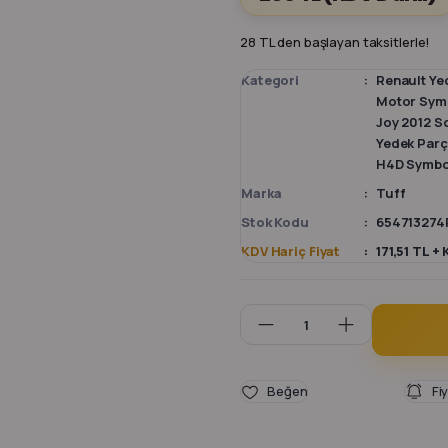
28 TL den başlayan taksitlerle!
Kategori
Renault Ye
Motor Symb
Joy 2012 S
Yedek Par
H4D Symbol
Marka
Tuff
Stok Kodu
654713274
KDV Hariç Fiyat
171,51 TL +
Fi