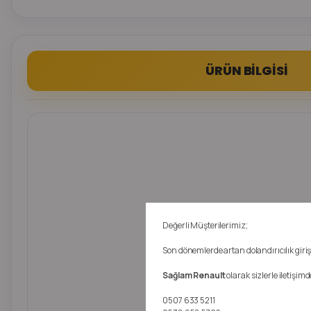
ÜRÜN BİLGİSİ
Değerli Müşterilerimiz;
Son dönemlerde artan dolandırıcılık girişi
Sağlam Renault
olarak sizlerle iletişi
0507 633 5211