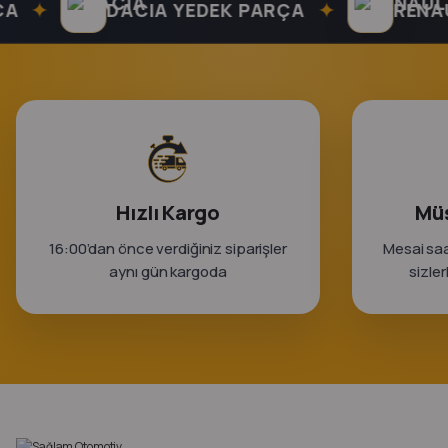
✦
✦
DACIA YEDEK PARÇA
RENAULT 
Hızlı Kargo
Müş
16:00’dan önce verdiğiniz siparişler
Mesai saa
aynı gün kargoda
sizle