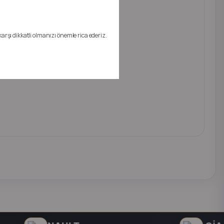
AYIZ.
karşı dikkatli olmanızı önemle rica ederiz.
EBİLİRSİNİZ.
APILMAMAKTADIR