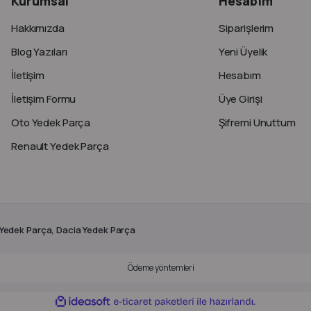
Kurumsal
Hesabım
Hakkımızda
Siparişlerim
Blog Yazıları
Yeni Üyelik
İletişim
Hesabım
İletişim Formu
Üye Girişi
Oto Yedek Parça
Şifremi Unuttum
Renault Yedek Parça
 Yedek Parça, Dacia Yedek Parça
ile
ideasoft
e-