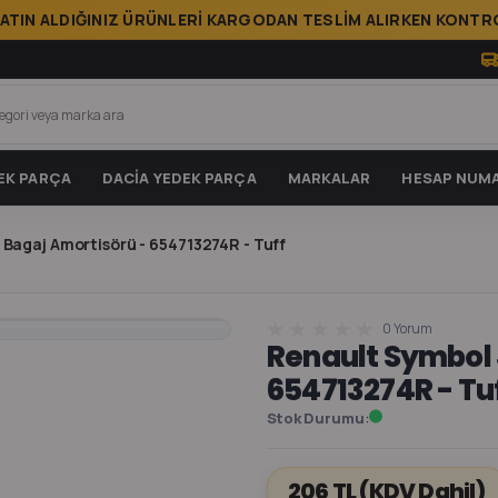
ATIN ALDIĞINIZ ÜRÜNLERİ KARGODAN TESLİM ALIRKEN KONTRO
EK PARÇA
DACİA YEDEK PARÇA
MARKALAR
HESAP NUMA
Bagaj Amortisörü - 654713274R - Tuff
0 Yorum
Renault Symbol 
654713274R - Tu
Stok Durumu
206 TL
(KDV Dahil)