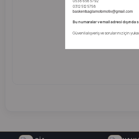
0538 658 5792
0312 512 5758
baskentsaglamotomotiv@gmail.com
TÜRK
Bu numaralar ve mail adresi dışında s
ARACINIZA U
Güvenli alışveriş ve sorularınız için yuka
SATIN ALMIŞ O