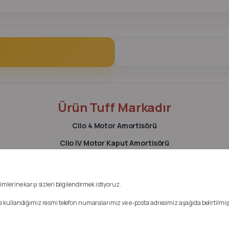
Ürün
Tuff
Markadır
Clio 4 Motor Amortisörü
Clio IV Motor Kaput Amortisörü
Clio 4 Motor Kapak Amortisörü
Clio 4 Motor Kaput Amortisörü
mlerine karşı sizleri bilgilendirmek istiyoruz.
Renault Clio IV Motor Kaput Amortisörü
mde kullandığımız resmi telefon numaralarımız ve e-posta adresimiz aşağıda belirtilmişt
Renault Clio IV Motor Kapak Amortisörü