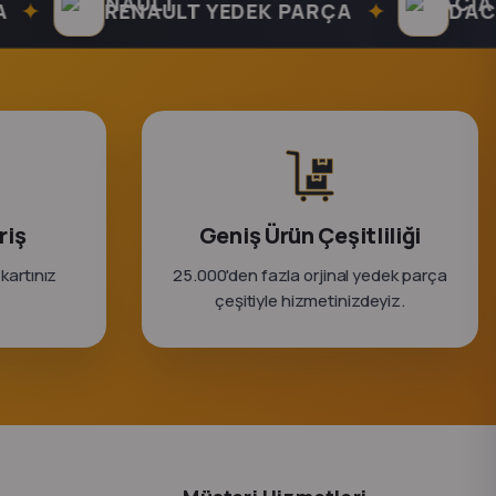
✦
RENAULT YEDEK PARÇA
DACIA Y
riş
Geniş Ürün Çeşitliliği
 kartınız
25.000'den fazla orjinal yedek parça
çeşitiyle hizmetinizdeyiz.