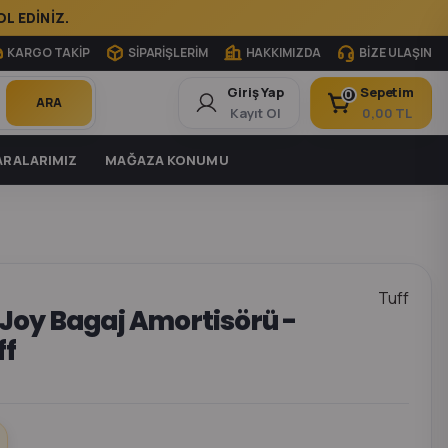
L EDİNİZ.
KARGO TAKİP
SİPARİŞLERİM
HAKKIMIZDA
BİZE ULAŞIN
Giriş Yap
Sepetim
0
ARA
Kayıt Ol
0,00 TL
RALARIMIZ
MAĞAZA KONUMU
Tuff
Joy Bagaj Amortisörü -
ff