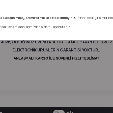
Renault Clio 4 Motor Kaput Amortisörü
654713274R
İYE GENELİNE KARGO İLE GÖNDERİM YAPMAKT
ize ulaşan mesaj, arama ve maillere itibar etmeyiniz.
Dolandırıcılık girişimlerine 
YUMLU OLMADIĞINI DÜŞÜNÜYORSANIZ BİZİMLE İRTİBATA GEÇ
rıdaki iletişim kanallarımızdan bizlere ulaşabilirsiniz.
LDUĞUNUZ ÜRÜN VE MARKA HARİCİNDE ÜRÜN GÖNDERİMİ Y
ALMIŞ OLDUĞUNUZ ÜRÜNLERDE 1 HAFTA İADE GARANTİSİ VARDIR
ELEKTRONİK ÜRÜNLERİN GARANTİSİ YOKTUR…
ANLAŞMALI KARGO İLE GÜVENLİ HIZLI TESLİMAT