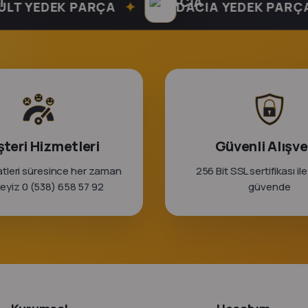
✦
✦
YEDEK PARÇA
DACIA YEDEK PARÇA
teri Hizmetleri
Güvenli Alışve
tleri süresince her zaman
256 Bit SSL sertifikası ile
rleyiz 0 (538) 658 57 92
güvende