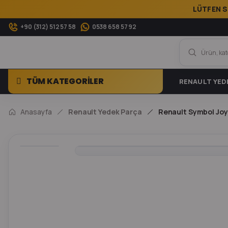
LÜTFEN S
+90 (312) 512 57 58
0538 658 57 92
TÜM KATEGORİLER
RENAULT YED
Anasayfa
Renault Yedek Parça
Renault Symbol Joy 