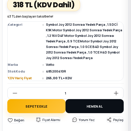
318 TL
(KDV Dahil)
k Parça
k Parça
Megane E-TECH Yedek Parça
43 TL den başlayan taksitlerle!
Kategori
Symbol Joy 2012 Sonrası Yedek Parça
,
1.5 DCİ
 Parça
K9K Motor Symbol Joy 2012 Sonrası Yedek Parça
,
1.2 16V D4F Motor Symbol Joy 2012 Sonrası
Yedek Parça
,
0.9 TCE Motor Symbol Joy 2012
k Parça
Sonrası Yedek Parça
,
1.0 SCE B4D Symbol Joy
2012 Sonrası Yedek Parça
,
1.0 TCE H4D Symbol
Joy 2012 Sonrası Yedek Parça
 Parça
Marka
Votto
Stok Kodu
485200410R
 Parça
KDV Hariç Fiyat
265,00 TL + KDV
ek Parça
 Parça
SEPETE EKLE
HEMEN AL
Fiyat Alarmı
Yorum Yaz
Paylaş
k Parça