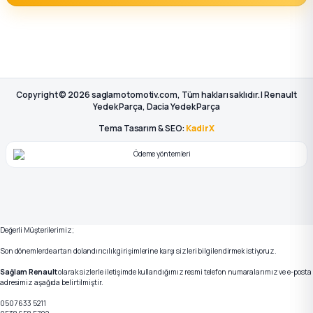
Copyright © 2026 saglamotomotiv.com, Tüm hakları saklıdır. | Renault
Yedek Parça, Dacia Yedek Parça
Tema Tasarım & SEO:
KadirX
Değerli Müşterilerimiz;
Son dönemlerde artan dolandırıcılık girişimlerine karşı sizleri bilgilendirmek istiyoruz.
Sağlam Renault
olarak sizlerle iletişimde kullandığımız resmi telefon numaralarımız ve e-posta
adresimiz aşağıda belirtilmiştir.
0507 633 5211