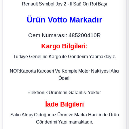
Renault Symbol Joy 2 - II Sağ Ön Rot Başı
ça
Ürün Votto Markadır
ça
Oem Numarası: 485200410R
k Parça
Kargo Bilgileri:
 Parça
Türkiye Geneline Kargo ile Gönderim Yapmaktayız.
 Parça
NOT:Kaporta Karoseri Ve Komple Motor Nakliyesi Alıcı
Öder!!
ek Parça
Elektronik Ürünlerin Garantisi Yoktur.
 Parça
İade Bilgileri
Satın Almış Olduğunuz Ürün ve Marka Haricinde Ürün
 Parça
Gönderimi Yapılmamaktadır.