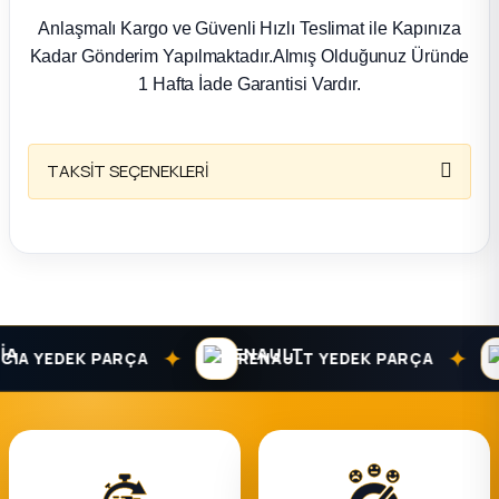
k Parça
Anlaşmalı Kargo ve Güvenli Hızlı Teslimat ile Kapınıza
Kadar Gönderim Yapılmaktadır.Almış Olduğunuz Üründe
rça
1 Hafta İade Garantisi Vardır.
 Parça
TAKSİT SEÇENEKLERİ
✦
✦
IA YEDEK PARÇA
RENAULT YEDEK PARÇA