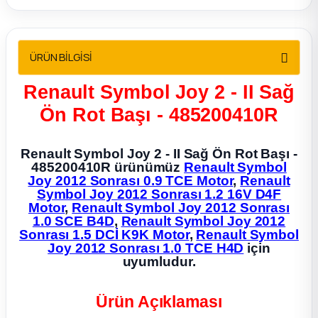
2012 Sedan
 Parça
ÜRÜN BİLGİSİ
 Parça
Renault Symbol Joy 2 - II Sağ
Ön Rot Başı - 485200410R
ça
Renault Symbol Joy 2 - II Sağ Ön Rot Başı -
dek Parça
485200410R ürünümüz
Renault Symbol
Joy 2012 Sonrası 0.9 TCE Motor
,
Renault
Symbol Joy 2012 Sonrası 1.2 16V D4F
rça
Motor
,
Renault Symbol Joy 2012 Sonrası
1.0 SCE B4D
,
Renault Symbol Joy 2012
Sonrası 1.5 DCİ K9K Motor
,
Renault Symbol
edek Parça
Joy 2012 Sonrası 1.0 TCE H4D
için
uyumludur.
rça
Ürün Açıklaması
rça