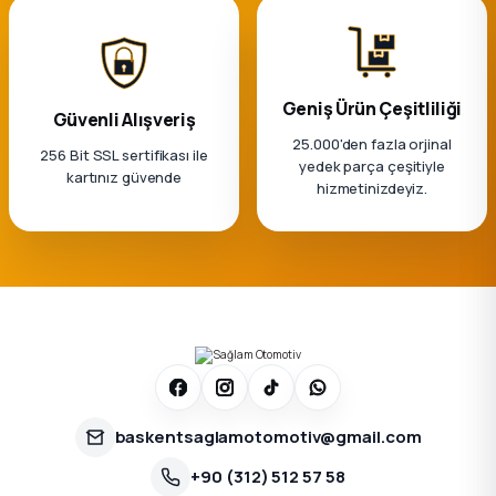
k Parça
rça
Geniş Ürün Çeşitliliği
Güvenli Alışveriş
 Parça
25.000'den fazla orjinal
256 Bit SSL sertifikası ile
yedek parça çeşitiyle
kartınız güvende
hizmetinizdeyiz.
baskentsaglamotomotiv@gmail.com
+90 (312) 512 57 58