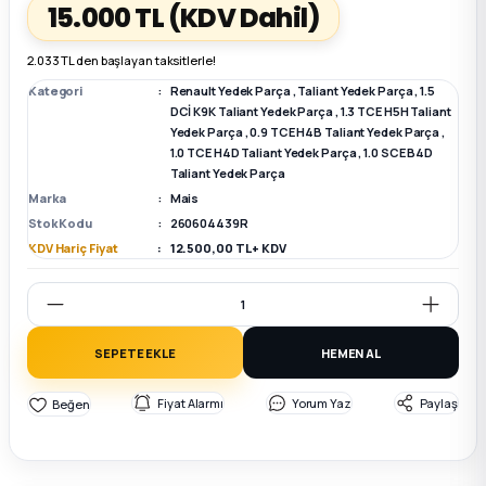
15.000 TL
(KDV Dahil)
k Parça
k Parça
Megane E-TECH Yedek Parça
2.033 TL den başlayan taksitlerle!
Kategori
Renault Yedek Parça
,
Taliant Yedek Parça
,
1.5
 Parça
DCİ K9K Taliant Yedek Parça
,
1.3 TCE H5H Taliant
Yedek Parça
,
0.9 TCE H4B Taliant Yedek Parça
,
1.0 TCE H4D Taliant Yedek Parça
,
1.0 SCE B4D
k Parça
Taliant Yedek Parça
Marka
Mais
 Parça
Stok Kodu
260604439R
KDV Hariç Fiyat
12.500,00 TL + KDV
 Parça
ek Parça
SEPETE EKLE
HEMEN AL
 Parça
Fiyat Alarmı
Yorum Yaz
Paylaş
k Parça