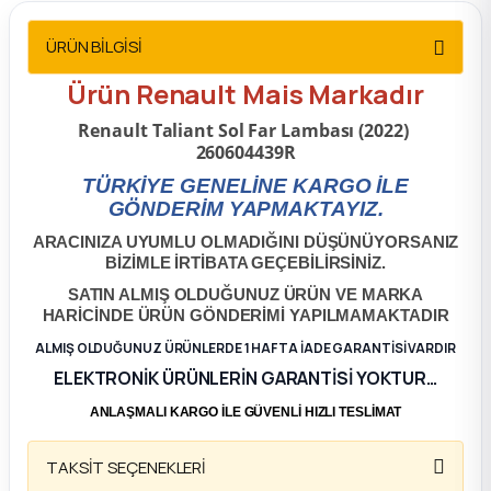
2012 Sedan
ÜRÜN BİLGİSİ
 Parça
Ürün Renault Mais Markadır
Renault Taliant Sol Far Lambası (2022)
 Parça
260604439R
TÜRKİYE GENELİNE KARGO İLE
ça
GÖNDERİM YAPMAKTAYIZ.
ARACINIZA UYUMLU OLMADIĞINI DÜŞÜNÜYORSANIZ
dek Parça
BİZİMLE İRTİBATA GEÇEBİLİRSİNİZ.
SATIN ALMIŞ OLDUĞUNUZ ÜRÜN VE MARKA
rça
HARİCİNDE ÜRÜN GÖNDERİMİ YAPILMAMAKTADIR
ALMIŞ OLDUĞUNUZ ÜRÜNLERDE 1 HAFTA İADE GARANTİSİ VARDIR
edek Parça
ELEKTRONİK ÜRÜNLERİN GARANTİSİ YOKTUR…
ANLAŞMALI KARGO İLE GÜVENLİ HIZLI TESLİMAT
rça
TAKSİT SEÇENEKLERİ
rça