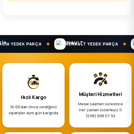
ça
ça
✦
✦
k Parça
IA YEDEK PARÇA
RENAULT YEDEK PARÇA
 Parça
 Parça
ek Parça
Müşteri Hizmetleri
Hızlı Kargo
Mesai saatleri süresince
 Parça
16:00’dan önce verdiğiniz
her zaman sizlerleyiz 0
siparişler aynı gün kargoda
(538) 658 57 92
 Parça