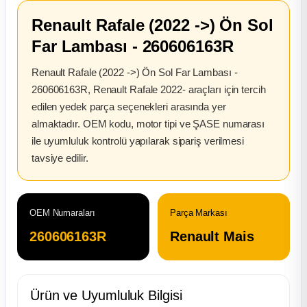
2012 Sedan
Renault Rafale (2022 ->) Ön Sol
Far Lambası - 260606163R
 Parça
Renault Rafale (2022 ->) Ön Sol Far Lambası -
 Parça
260606163R, Renault Rafale 2022- araçları için tercih
edilen yedek parça seçenekleri arasında yer
ça
almaktadır. OEM kodu, motor tipi ve ŞASE numarası
ile uyumluluk kontrolü yapılarak sipariş verilmesi
dek Parça
tavsiye edilir.
rça
OEM Numaraları
Parça Markası
edek Parça
260606163R
Renault Mais
rça
Ürün ve Uyumluluk Bilgisi
rça