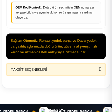
OEM Kod Kontrolü:
Doğru ürün seçimi için OEM numarası
ve şase bilgisiyle uyumluluk kontrolü yapılmasına yardımcı
oluyoruz.
Sağlam Otomotiv; Renault yedek parça ve Dacia yedek
parça ihtiyaçlarınızda doğru ürün, güvenli alışveriş, hızlı
kargo ve uzman destek anlayışıyla hizmet sunar.
TAKSİT SEÇENEKLERİ
✦
✦
EDEK PARÇA
RENAULT YEDEK PARÇA
DA