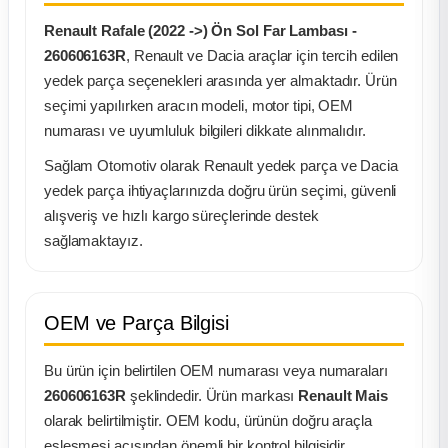
Renault Rafale (2022 ->) Ön Sol Far Lambası -
ça
260606163R
, Renault ve Dacia araçlar için tercih edilen
yedek parça seçenekleri arasında yer almaktadır. Ürün
ça
seçimi yapılırken aracın modeli, motor tipi, OEM
numarası ve uyumluluk bilgileri dikkate alınmalıdır.
k Parça
Sağlam Otomotiv olarak Renault yedek parça ve Dacia
yedek parça ihtiyaçlarınızda doğru ürün seçimi, güvenli
 Parça
alışveriş ve hızlı kargo süreçlerinde destek
sağlamaktayız.
 Parça
ek Parça
OEM ve Parça Bilgisi
 Parça
Bu ürün için belirtilen OEM numarası veya numaraları
260606163R
şeklindedir. Ürün markası
Renault Mais
 Parça
olarak belirtilmiştir. OEM kodu, ürünün doğru araçla
eşleşmesi açısından önemli bir kontrol bilgisidir.