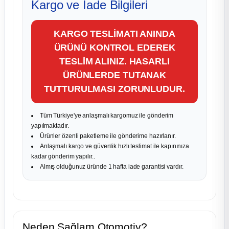
Kargo ve İade Bilgileri
KARGO TESLİMATI ANINDA
ÜRÜNÜ KONTROL EDEREK
TESLİM ALINIZ. HASARLI
ÜRÜNLERDE TUTANAK
TUTTURULMASI ZORUNLUDUR.
Tüm Türkiye'ye anlaşmalı kargomuz ile gönderim
yapılmaktadır.
Ürünler özenli paketleme ile gönderime hazırlanır.
Anlaşmalı kargo ve güvenlik hızlı teslimat ile kapınınıza
kadar gönderim yapılır..
Almış olduğunuz üründe 1 hafta iade garantisi vardır.
Neden Sağlam Otomotiv?