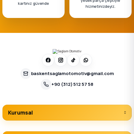
yedek parça çeşitiyle
kartınız güvende
hizmetinizdeyiz.
baskentsaglamotomotiv@gmail.com
+90 (312) 512 57 58
Kurumsal