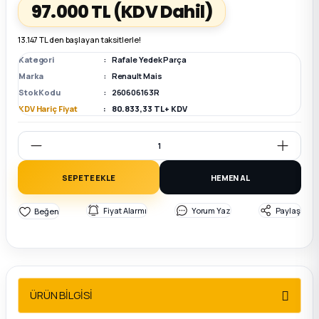
97.000 TL
(KDV Dahil)
k Parça
k Parça
Megane E-TECH Yedek Parça
13.147 TL den başlayan taksitlerle!
Kategori
Rafale Yedek Parça
 Parça
Marka
Renault Mais
Stok Kodu
260606163R
k Parça
KDV Hariç Fiyat
80.833,33 TL + KDV
 Parça
SEPETE EKLE
HEMEN AL
 Parça
Fiyat Alarmı
Yorum Yaz
Paylaş
ek Parça
 Parça
ÜRÜN BİLGİSİ
k Parça