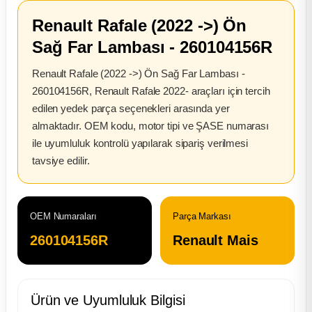
2012 Sedan
Renault Rafale (2022 ->) Ön
Sağ Far Lambası - 260104156R
 Parça
Renault Rafale (2022 ->) Ön Sağ Far Lambası -
 Parça
260104156R, Renault Rafale 2022- araçları için tercih
edilen yedek parça seçenekleri arasında yer
ça
almaktadır. OEM kodu, motor tipi ve ŞASE numarası
ile uyumluluk kontrolü yapılarak sipariş verilmesi
dek Parça
tavsiye edilir.
rça
OEM Numaraları
Parça Markası
edek Parça
260104156R
Renault Mais
rça
Ürün ve Uyumluluk Bilgisi
rça