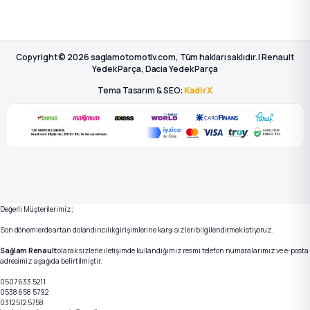
Copyright © 2026 saglamotomotiv.com, Tüm hakları saklıdır. | Renault
Yedek Parça, Dacia Yedek Parça
Tema Tasarım & SEO:
KadirX
Değerli Müşterilerimiz;
Son dönemlerde artan dolandırıcılık girişimlerine karşı sizleri bilgilendirmek istiyoruz.
Sağlam Renault
olarak sizlerle iletişimde kullandığımız resmi telefon numaralarımız ve e-posta
adresimiz aşağıda belirtilmiştir.
0507 633 5211
0538 658 5792
0312 512 5758