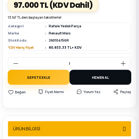
97.000 TL
(KDV Dahil)
k Parça
k Parça
Megane E-TECH Yedek Parça
13.147 TL den başlayan taksitlerle!
Kategori
Rafale Yedek Parça
 Parça
Marka
Renault Mais
Stok Kodu
260104156R
k Parça
KDV Hariç Fiyat
80.833,33 TL + KDV
 Parça
SEPETE EKLE
HEMEN AL
 Parça
Fiyat Alarmı
Yorum Yaz
Paylaş
ek Parça
 Parça
ÜRÜN BİLGİSİ
k Parça