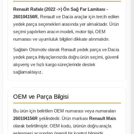
Renault Rafale (2022 ->) Ön Sağ Far Lambası -
ça
260104156R
, Renault ve Dacia araçlar için tercih edilen
yedek parça seçenekleri arasında yer almaktadır. Ürün
ça
seçimi yapılırken aracın modeli, motor tipi, OEM
numarası ve uyumluluk bilgileri dikkate alınmalıdır.
k Parça
Sağlam Otomotiv olarak Renault yedek parça ve Dacia
yedek parça ihtiyaçlarınızda doğru ürün seçimi, güvenli
 Parça
alışveriş ve hızlı kargo süreçlerinde destek
sağlamaktayız.
 Parça
ek Parça
OEM ve Parça Bilgisi
 Parça
Bu ürün için belirtilen OEM numarası veya numaraları
260104156R
şeklindedir. Ürün markası
Renault Mais
 Parça
olarak belirtilmiştir. OEM kodu, ürünün doğru araçla
eşleşmesi açısından önemli bir kontrol bilgisidir.