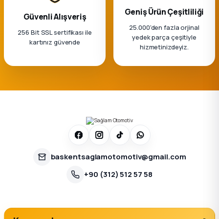
Geniş Ürün Çeşitliliği
Güvenli Alışveriş
25.000'den fazla orjinal
256 Bit SSL sertifikası ile
yedek parça çeşitiyle
kartınız güvende
hizmetinizdeyiz.
baskentsaglamotomotiv@gmail.com
+90 (312) 512 57 58