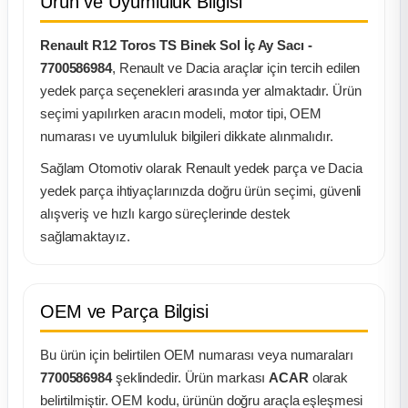
Ürün ve Uyumluluk Bilgisi
ça
Renault R12 Toros TS Binek Sol İç Ay Sacı -
7700586984
, Renault ve Dacia araçlar için tercih edilen
ça
yedek parça seçenekleri arasında yer almaktadır. Ürün
seçimi yapılırken aracın modeli, motor tipi, OEM
k Parça
numarası ve uyumluluk bilgileri dikkate alınmalıdır.
Sağlam Otomotiv olarak Renault yedek parça ve Dacia
 Parça
yedek parça ihtiyaçlarınızda doğru ürün seçimi, güvenli
alışveriş ve hızlı kargo süreçlerinde destek
 Parça
sağlamaktayız.
ek Parça
OEM ve Parça Bilgisi
 Parça
Bu ürün için belirtilen OEM numarası veya numaraları
 Parça
7700586984
şeklindedir. Ürün markası
ACAR
olarak
belirtilmiştir. OEM kodu, ürünün doğru araçla eşleşmesi