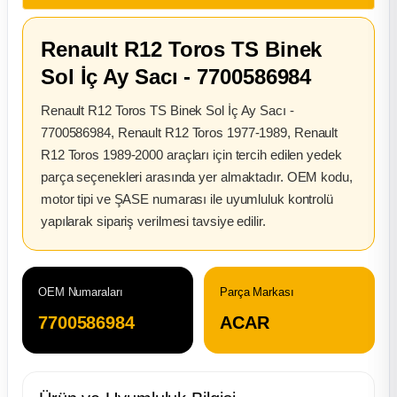
2012 Sedan
Renault R12 Toros TS Binek
 Parça
Sol İç Ay Sacı - 7700586984
 Parça
Renault R12 Toros TS Binek Sol İç Ay Sacı -
7700586984, Renault R12 Toros 1977-1989, Renault
ça
R12 Toros 1989-2000 araçları için tercih edilen yedek
parça seçenekleri arasında yer almaktadır. OEM kodu,
motor tipi ve ŞASE numarası ile uyumluluk kontrolü
dek Parça
yapılarak sipariş verilmesi tavsiye edilir.
rça
edek Parça
OEM Numaraları
Parça Markası
7700586984
ACAR
rça
rça