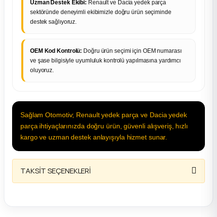
Uzman Destek Ekibi:
Renault ve Dacia yedek parça
sektöründe deneyimli ekibimizle doğru ürün seçiminde
destek sağlıyoruz.
OEM Kod Kontrolü:
Doğru ürün seçimi için OEM numarası
ve şase bilgisiyle uyumluluk kontrolü yapılmasına yardımcı
oluyoruz.
Sağlam Otomotiv; Renault yedek parça ve Dacia yedek
parça ihtiyaçlarınızda doğru ürün, güvenli alışveriş, hızlı
kargo ve uzman destek anlayışıyla hizmet sunar.
TAKSİT SEÇENEKLERİ