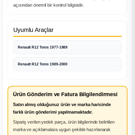
k Parça
açısından önemli bir kontrol bilgisidir.
rça
Uyumlu Araçlar
 Parça
Renault R12 Toros 1977-1989
Renault R12 Toros 1989-2000
Ürün Gönderim ve Fatura Bilgilendirmesi
Satın almış olduğunuz ürün ve marka haricinde
farklı ürün gönderimi yapılmamaktadır.
Sipariş verilen yedek parça, ürün bilgilerinde belirtilen
marka ve açıklamalara uygun şekilde hazırlanarak