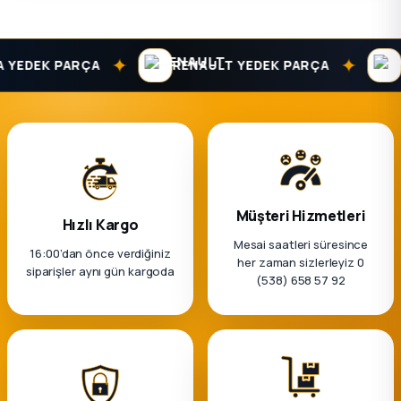
✦
✦
YEDEK PARÇA
RENAULT YEDEK PARÇA
DA
Müşteri Hizmetleri
Hızlı Kargo
Mesai saatleri süresince
16:00’dan önce verdiğiniz
her zaman sizlerleyiz 0
siparişler aynı gün kargoda
(538) 658 57 92