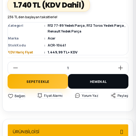
1.740 TL
(KDV Dahil)
k Parça
k Parça
Megane E-TECH Yedek Parça
236 TL den başlayan taksitlerle!
Kategori
R12 77-89 Yedek Parça
,
R12 Toros Yedek Parça
,
 Parça
Renault Yedek Parça
Marka
Acar
Stok Kodu
ACR-10441
k Parça
KDV Hariç Fiyat
1.449,99 TL + KDV
 Parça
 Parça
SEPETE EKLE
HEMEN AL
ek Parça
Fiyat Alarmı
Yorum Yaz
Paylaş
 Parça
k Parça
ÜRÜN BİLGİSİ