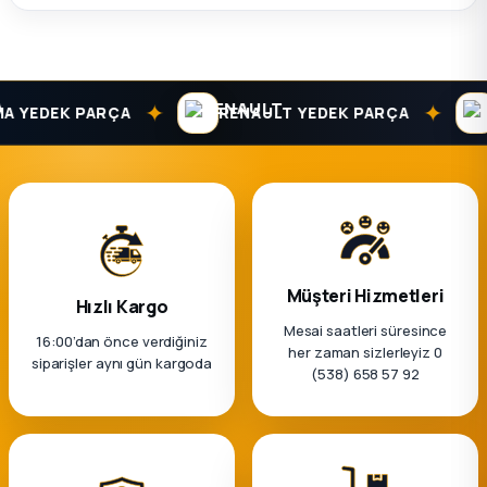
✦
✦
YEDEK PARÇA
RENAULT YEDEK PARÇA
D
Müşteri Hizmetleri
Hızlı Kargo
Mesai saatleri süresince
16:00’dan önce verdiğiniz
her zaman sizlerleyiz 0
siparişler aynı gün kargoda
(538) 658 57 92