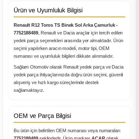
Ürün ve Uyumluluk Bilgisi
ça
Renault R12 Toros TS Binek Sol Arka Çamurluk -
ça
7752188489
, Renault ve Dacia araçlar için tercih edilen
yedek parça seçenekleri arasında yer almaktadır. Ürün
k Parça
seçimi yapılırken aracın modeli, motor tipi, OEM
numarası ve uyumluluk bilgileri dikkate alınmalıdır.
 Parça
Sağlam Otomotiv olarak Renault yedek parça ve Dacia
yedek parça ihtiyaçlarınızda doğru ürün seçimi, güvenli
 Parça
alışveriş ve hızlı kargo süreçlerinde destek
sağlamaktayız.
ek Parça
 Parça
OEM ve Parça Bilgisi
 Parça
Bu ürün için belirtilen OEM numarası veya numaraları
7752188489
şeklindedir. Ürün markası
ACAR
olarak