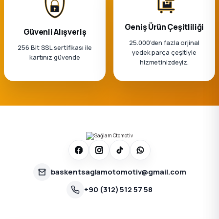
Geniş Ürün Çeşitliliği
Güvenli Alışveriş
25.000'den fazla orjinal
256 Bit SSL sertifikası ile
yedek parça çeşitiyle
kartınız güvende
hizmetinizdeyiz.
baskentsaglamotomotiv@gmail.com
+90 (312) 512 57 58