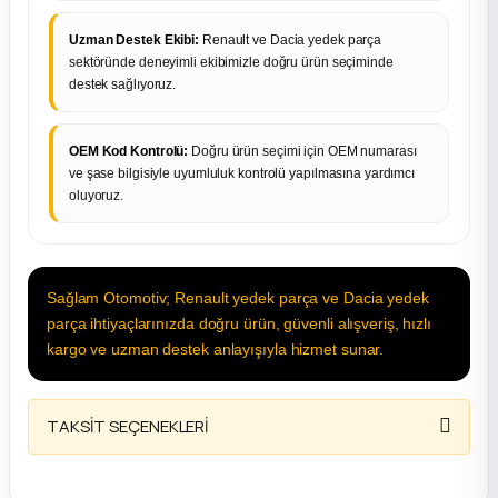
Uzman Destek Ekibi:
Renault ve Dacia yedek parça
sektöründe deneyimli ekibimizle doğru ürün seçiminde
destek sağlıyoruz.
OEM Kod Kontrolü:
Doğru ürün seçimi için OEM numarası
ve şase bilgisiyle uyumluluk kontrolü yapılmasına yardımcı
oluyoruz.
Sağlam Otomotiv; Renault yedek parça ve Dacia yedek
parça ihtiyaçlarınızda doğru ürün, güvenli alışveriş, hızlı
kargo ve uzman destek anlayışıyla hizmet sunar.
TAKSİT SEÇENEKLERİ