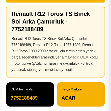
2012 Sedan
Renault R12 Toros TS Binek
 Parça
Sol Arka Çamurluk -
7752188489
 Parça
Renault R12 Toros TS Binek Sol Arka Çamurluk -
ça
7752188489, Renault R12 Toros 1977-1989, Renault
R12 Toros 1989-2000 araçları için tercih edilen yedek
dek Parça
parça seçenekleri arasında yer almaktadır. OEM kodu,
motor tipi ve ŞASE numarası ile uyumluluk kontrolü
rça
yapılarak sipariş verilmesi tavsiye edilir.
edek Parça
OEM Numaraları
Parça Markası
rça
7752188489
ACAR
rça