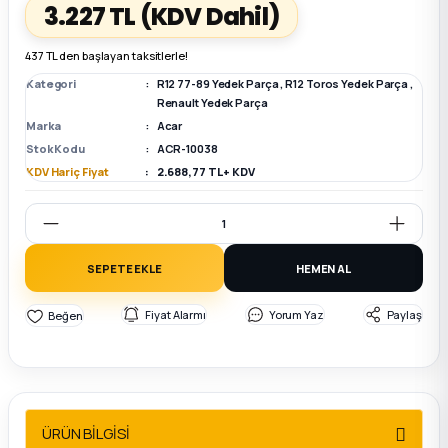
3.227 TL
(KDV Dahil)
k Parça
k Parça
Megane E-TECH Yedek Parça
437 TL den başlayan taksitlerle!
Kategori
R12 77-89 Yedek Parça
,
R12 Toros Yedek Parça
,
 Parça
Renault Yedek Parça
Marka
Acar
Stok Kodu
ACR-10038
k Parça
KDV Hariç Fiyat
2.688,77 TL + KDV
 Parça
 Parça
SEPETE EKLE
HEMEN AL
ek Parça
Fiyat Alarmı
Yorum Yaz
Paylaş
 Parça
k Parça
ÜRÜN BİLGİSİ