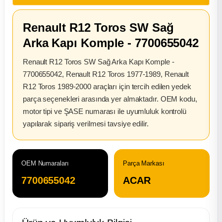
2012 Sedan
Renault R12 Toros SW Sağ
 Parça
Arka Kapı Komple - 7700655042
 Parça
Renault R12 Toros SW Sağ Arka Kapı Komple -
7700655042, Renault R12 Toros 1977-1989, Renault
ça
R12 Toros 1989-2000 araçları için tercih edilen yedek
parça seçenekleri arasında yer almaktadır. OEM kodu,
motor tipi ve ŞASE numarası ile uyumluluk kontrolü
dek Parça
yapılarak sipariş verilmesi tavsiye edilir.
rça
edek Parça
OEM Numaraları
Parça Markası
7700655042
ACAR
rça
rça