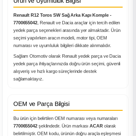
Ürün ve Uyumluluk Bilgisi
ça
Renault R12 Toros SW Sağ Arka Kapı Komple -
7700655042
, Renault ve Dacia araçlar için tercih edilen
ça
yedek parça seçenekleri arasında yer almaktadır. Ürün
seçimi yapılırken aracın modeli, motor tipi, OEM
k Parça
numarası ve uyumluluk bilgileri dikkate alınmalıdır.
Sağlam Otomotiv olarak Renault yedek parça ve Dacia
 Parça
yedek parça ihtiyaçlarınızda doğru ürün seçimi, güvenli
alışveriş ve hızlı kargo süreçlerinde destek
 Parça
sağlamaktayız.
ek Parça
OEM ve Parça Bilgisi
 Parça
Bu ürün için belirtilen OEM numarası veya numaraları
 Parça
7700655042
şeklindedir. Ürün markası
ACAR
olarak
belirtilmiştir. OEM kodu, ürünün doğru araçla eşleşmesi