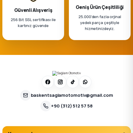
Geniş Ürün Çeşitliliği
Güvenli Alışveriş
25.000'den fazla orjinal
256 Bit SSL sertifikası ile
yedek parça çeşitiyle
kartınız güvende
hizmetinizdeyiz.
baskentsaglamotomotiv@gmail.com
+90 (312) 512 57 58