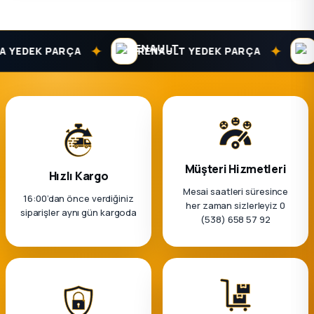
✦
✦
EDEK PARÇA
RENAULT YEDEK PARÇA
DA
Müşteri Hizmetleri
Hızlı Kargo
Mesai saatleri süresince
16:00’dan önce verdiğiniz
her zaman sizlerleyiz 0
siparişler aynı gün kargoda
(538) 658 57 92