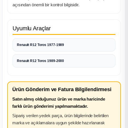
k Parça
açısından önemli bir kontrol bilgisidir.
rça
Uyumlu Araçlar
 Parça
Renault R12 Toros 1977-1989
Renault R12 Toros 1989-2000
Ürün Gönderim ve Fatura Bilgilendirmesi
Satın almış olduğunuz ürün ve marka haricinde
farklı ürün gönderimi yapılmamaktadır.
Sipariş verilen yedek parça, ürün bilgilerinde belirtilen
marka ve açıklamalara uygun şekilde hazırlanarak