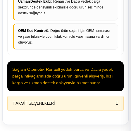
Uzman Destek Ekibi:
Renault ve Dacia yedek parça
sektöründe deneyimli ekibimizle doğru ürün seçiminde
destek sağlıyoruz.
OEM Kod Kontrolü:
Doğru ürün seçimi için OEM numarası
ve şase bilgisiyle uyumluluk kontrolü yapılmasına yardımcı
oluyoruz.
Sağlam Otomotiv; Renault yedek parça ve Dacia yedek
parça ihtiyaçlarınızda doğru ürün, güvenli alışveriş, hızlı
kargo ve uzman destek anlayışıyla hizmet sunar.
TAKSİT SEÇENEKLERİ