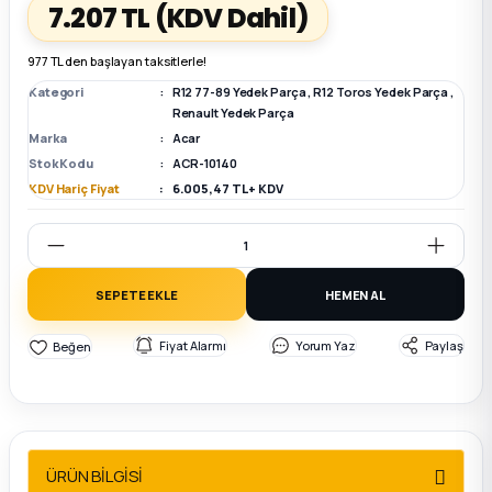
7.207 TL
(KDV Dahil)
k Parça
k Parça
Megane E-TECH Yedek Parça
977 TL den başlayan taksitlerle!
Kategori
R12 77-89 Yedek Parça
,
R12 Toros Yedek Parça
,
 Parça
Renault Yedek Parça
Marka
Acar
Stok Kodu
ACR-10140
k Parça
KDV Hariç Fiyat
6.005,47 TL + KDV
 Parça
 Parça
SEPETE EKLE
HEMEN AL
ek Parça
Fiyat Alarmı
Yorum Yaz
Paylaş
 Parça
k Parça
ÜRÜN BİLGİSİ