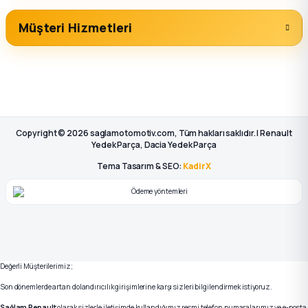
Müşteri Hizmetleri
Copyright © 2026 saglamotomotiv.com, Tüm hakları saklıdır. | Renault
Yedek Parça, Dacia Yedek Parça
Tema Tasarım & SEO:
KadirX
Değerli Müşterilerimiz;
Son dönemlerde artan dolandırıcılık girişimlerine karşı sizleri bilgilendirmek istiyoruz.
Sağlam Renault
olarak sizlerle iletişimde kullandığımız resmi telefon numaralarımız ve e-posta