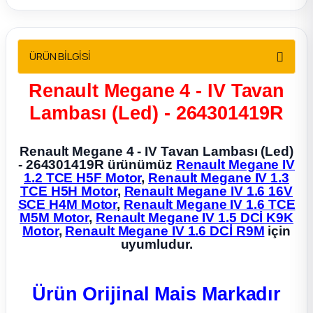
2012 Sedan
 Parça
ÜRÜN BİLGİSİ
 Parça
Renault Megane 4 - IV Tavan
Lambası (Led) - 264301419R
ça
Renault Megane 4 - IV Tavan Lambası (Led)
dek Parça
- 264301419R ürünümüz
Renault Megane IV
1.2 TCE H5F Motor
,
Renault Megane IV 1.3
TCE H5H Motor
,
Renault Megane IV 1.6 16V
rça
SCE H4M Motor
,
Renault Megane IV 1.6 TCE
M5M Motor
,
Renault Megane IV 1.5 DCİ K9K
Motor
,
Renault Megane IV 1.6 DCİ R9M
için
edek Parça
uyumludur.
rça
Ürün Orijinal Mais Markadır
rça