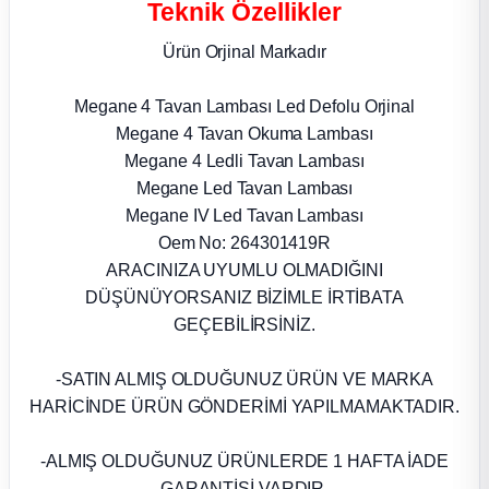
Teknik Özellikler
ça
Ürün Orjinal Markadır
ça
Megane 4 Tavan Lambası Led Defolu Orjinal
Megane 4 Tavan Okuma Lambası
k Parça
Megane 4 Ledli Tavan Lambası
Megane Led Tavan Lambası
 Parça
Megane IV Led Tavan Lambası
Oem No: 264301419R
 Parça
ARACINIZA UYUMLU OLMADIĞINI
DÜŞÜNÜYORSANIZ BİZİMLE İRTİBATA
ek Parça
GEÇEBİLİRSİNİZ.
-SATIN ALMIŞ OLDUĞUNUZ ÜRÜN VE MARKA
 Parça
HARİCİNDE ÜRÜN GÖNDERİMİ YAPILMAMAKTADIR.
 Parça
-ALMIŞ OLDUĞUNUZ ÜRÜNLERDE 1 HAFTA İADE
GARANTİSİ VARDIR.