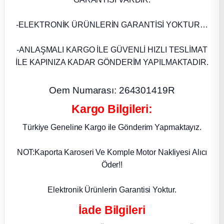
k Parça
-ELEKTRONİK ÜRÜNLERİN GARANTİSİ YOKTUR…
rça
-ANLAŞMALI KARGO İLE GÜVENLİ HIZLI TESLİMAT
 Parça
İLE KAPINIZA KADAR GÖNDERİM YAPILMAKTADIR.
Oem Numarası: 264301419R
Kargo Bilgileri:
Türkiye Geneline Kargo ile Gönderim Yapmaktayız.
NOT:Kaporta Karoseri Ve Komple Motor Nakliyesi Alıcı
Öder!!
Elektronik Ürünlerin Garantisi Yoktur.
İade Bilgileri