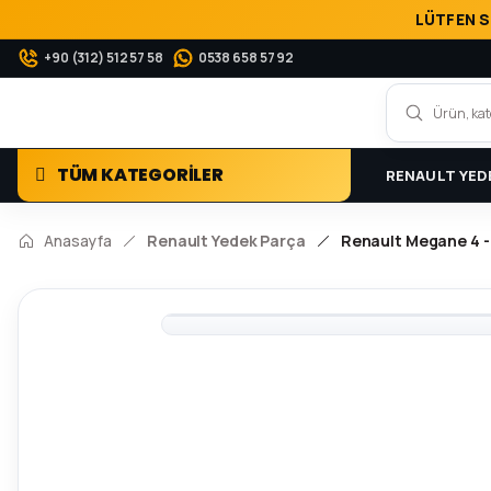
LÜTFEN S
+90 (312) 512 57 58
0538 658 57 92
TÜM KATEGORİLER
RENAULT YED
Anasayfa
Renault Yedek Parça
Renault Megane 4 - 