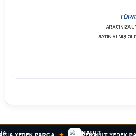
TÜRK
ARACINIZA U
SATIN ALMIŞ O
✦
 YEDEK PARÇA
RENAULT YEDEK PARÇA