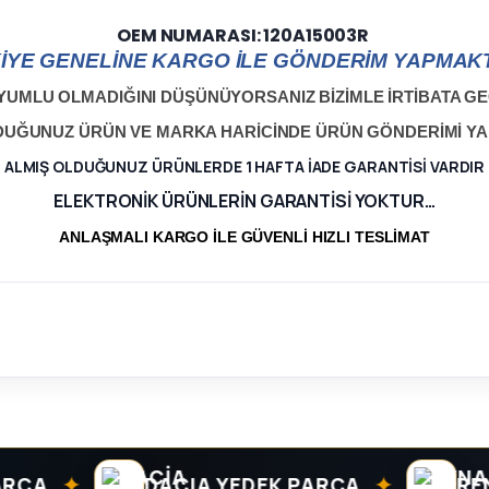
OEM NUMARASI: 120A15003R
İYE GENELİNE KARGO İLE GÖNDERİM YAPMAKT
YUMLU OLMADIĞINI DÜŞÜNÜYORSANIZ BİZİMLE İRTİBATA GEÇ
LDUĞUNUZ ÜRÜN VE MARKA HARİCİNDE ÜRÜN GÖNDERİMİ Y
ALMIŞ OLDUĞUNUZ ÜRÜNLERDE 1 HAFTA İADE GARANTİSİ VARDIR
ELEKTRONİK ÜRÜNLERİN GARANTİSİ YOKTUR…
ANLAŞMALI KARGO İLE GÜVENLİ HIZLI TESLİMAT
✦
✦
DACIA YEDEK PARÇA
RENAUL