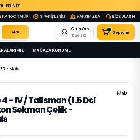
L EDİNİZ.
KARGO TAKİP
SİPARİŞLERİM
HAKKIMIZDA
BİZE ULAŞIN
Giriş Yap
Sepetim
ARA
Kayıt Ol
RALARIMIZ
MAĞAZA KONUMU
3R - Mais
Mais
 - IV / Talisman (1.5 Dci
ton Sekman Çelik -
is