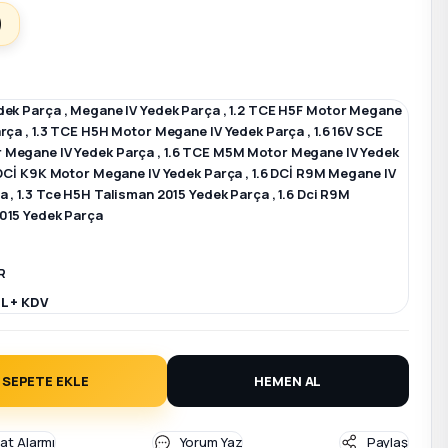
)
dek Parça
,
Megane IV Yedek Parça
,
1.2 TCE H5F Motor Megane
arça
,
1.3 TCE H5H Motor Megane IV Yedek Parça
,
1.6 16V SCE
 Megane IV Yedek Parça
,
1.6 TCE M5M Motor Megane IV Yedek
 DCİ K9K Motor Megane IV Yedek Parça
,
1.6 DCİ R9M Megane IV
ça
,
1.3 Tce H5H Talisman 2015 Yedek Parça
,
1.6 Dci R9M
015 Yedek Parça
R
L + KDV
SEPETE EKLE
HEMEN AL
yat Alarmı
Yorum Yaz
Paylaş