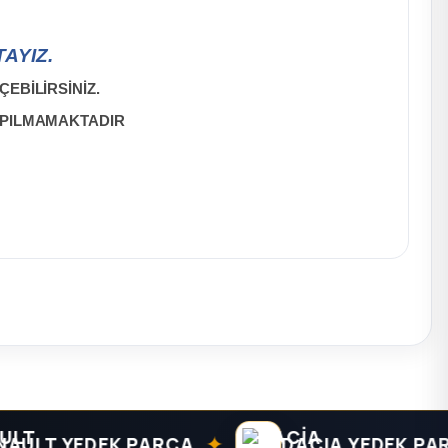
AYIZ.
EBİLİRSİNİZ.
APILMAMAKTADIR
✦
T YEDEK PARÇA
DACIA YEDEK PARÇA