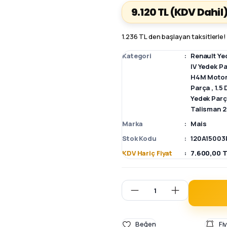
9.120 TL
(KDV Dahil
1.236 TL den başlayan taksitlerle!
Kategori
Renault Ye
IV Yedek P
H4M Motor
Parça
,
1.5
Yedek Par
Talisman 2
Marka
Mais
Stok Kodu
120A15003
KDV Hariç Fiyat
7.600,00 T
Fi