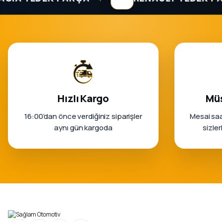
Hızlı Kargo
Müş
16:00’dan önce verdiğiniz siparişler
Mesai saa
aynı gün kargoda
sizle