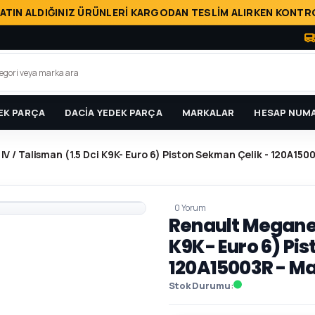
ATIN ALDIĞINIZ ÜRÜNLERİ KARGODAN TESLİM ALIRKEN KONTRO
EK PARÇA
DACİA YEDEK PARÇA
MARKALAR
HESAP NUMA
IV / Talisman (1.5 Dci K9K- Euro 6) Piston Sekman Çelik - 120A1500
0 Yorum
Renault Megane 4
K9K- Euro 6) Pis
120A15003R - Ma
Stok Durumu