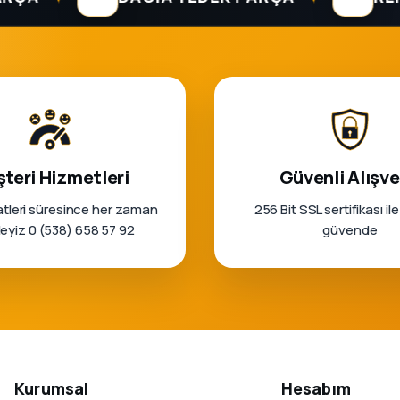
teri Hizmetleri
Güvenli Alışve
tleri süresince her zaman
256 Bit SSL sertifikası ile
rleyiz 0 (538) 658 57 92
güvende
Kurumsal
Hesabım