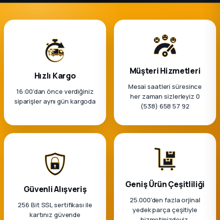
k Parça
rça
 Parça
Müşteri Hizmetleri
Hızlı Kargo
Mesai saatleri süresince
16:00’dan önce verdiğiniz
her zaman sizlerleyiz 0
siparişler aynı gün kargoda
(538) 658 57 92
Geniş Ürün Çeşitliliği
Güvenli Alışveriş
25.000'den fazla orjinal
256 Bit SSL sertifikası ile
yedek parça çeşitiyle
kartınız güvende
hizmetinizdeyiz.