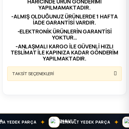
HARİCİNDE ÜRÜN GÖNDERİMİ
YAPILMAMAKTADIR.
ça
-ALMIŞ OLDUĞUNUZ ÜRÜNLERDE 1 HAFTA
İADE GARANTİSİ VARDIR.
ça
-ELEKTRONİK ÜRÜNLERİN GARANTİSİ
YOKTUR…
k Parça
-ANLAŞMALI KARGO İLE GÜVENLİ HIZLI
TESLİMAT İLE KAPINIZA KADAR GÖNDERİM
 Parça
YAPILMAKTADIR.
 Parça
TAKSİT SEÇENEKLERİ
ek Parça
 Parça
 Parça
✦
✦
A YEDEK PARÇA
RENAULT YEDEK PARÇA