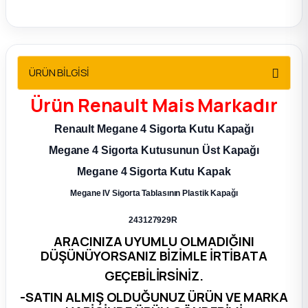
2012 Sedan
 Parça
ÜRÜN BİLGİSİ
 Parça
Ürün Renault Mais Markadır
ça
Renault Megane 4 Sigorta Kutu Kapağı
Megane 4 Sigorta Kutusunun Üst Kapağı
dek Parça
Megane 4 Sigorta Kutu Kapak
rça
Megane IV Sigorta Tablasının Plastik Kapağı
243127929R
edek Parça
ARACINIZA UYUMLU OLMADIĞINI
DÜŞÜNÜYORSANIZ BİZİMLE İRTİBATA
rça
GEÇEBİLİRSİNİZ.
-SATIN ALMIŞ OLDUĞUNUZ ÜRÜN VE MARKA
rça