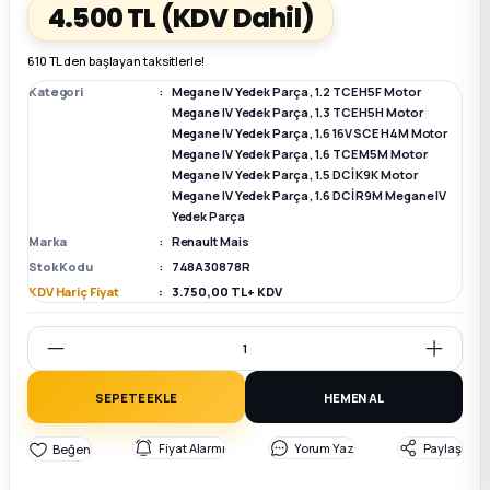
4.500 TL
(KDV Dahil)
k Parça
k Parça
Megane E-TECH Yedek Parça
610 TL den başlayan taksitlerle!
Kategori
Megane IV Yedek Parça
,
1.2 TCE H5F Motor
 Parça
Megane IV Yedek Parça
,
1.3 TCE H5H Motor
Megane IV Yedek Parça
,
1.6 16V SCE H4M Motor
Megane IV Yedek Parça
,
1.6 TCE M5M Motor
k Parça
Megane IV Yedek Parça
,
1.5 DCİ K9K Motor
Megane IV Yedek Parça
,
1.6 DCİ R9M Megane IV
Yedek Parça
 Parça
Marka
Renault Mais
Stok Kodu
748A30878R
 Parça
KDV Hariç Fiyat
3.750,00 TL + KDV
ek Parça
 Parça
SEPETE EKLE
HEMEN AL
Fiyat Alarmı
Yorum Yaz
Paylaş
k Parça