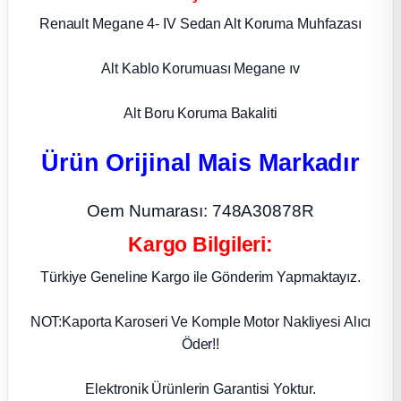
Renault Megane 4- IV Sedan Alt Koruma Muhfazası
ça
Alt Kablo Korumuası Megane ıv
ça
Alt Boru Koruma Bakaliti
k Parça
Ürün Orijinal Mais Markadır
 Parça
Oem Numarası: 748A30878R
 Parça
Kargo Bilgileri:
ek Parça
Türkiye Geneline Kargo ile Gönderim Yapmaktayız.
 Parça
NOT:Kaporta Karoseri Ve Komple Motor Nakliyesi Alıcı
Öder!!
 Parça
Elektronik Ürünlerin Garantisi Yoktur.