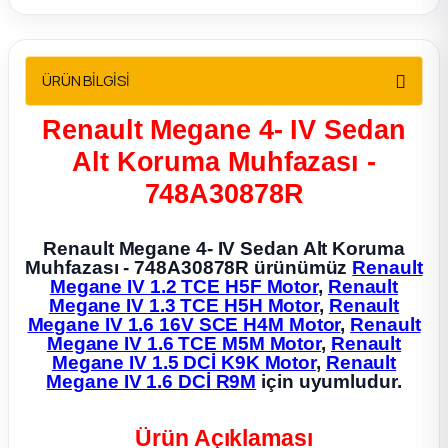
2012 Sedan
 Parça
ÜRÜN BİLGİSİ
 Parça
Renault Megane 4- IV Sedan
Alt Koruma Muhfazası -
ça
748A30878R
dek Parça
Renault Megane 4- IV Sedan Alt Koruma
Muhfazası - 748A30878R ürünümüz
Renault
rça
Megane IV 1.2 TCE H5F Motor
,
Renault
Megane IV 1.3 TCE H5H Motor
,
Renault
Megane IV 1.6 16V SCE H4M Motor
,
Renault
edek Parça
Megane IV 1.6 TCE M5M Motor
,
Renault
Megane IV 1.5 DCİ K9K Motor
,
Renault
Megane IV 1.6 DCİ R9M
için uyumludur.
rça
rça
Ürün Açıklaması