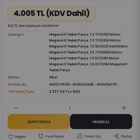
4.005 TL
(KDV Dahil)
k Parça
k Parça
Megane E-TECH Yedek Parça
543 TL den başlayan taksitlerle!
 Parça
Kategori
Megane IV Yedek Parça
,
1.2 TCE H5F Motor
Megane IV Yedek Parça
,
1.3 TCE H5H Motor
Megane IV Yedek Parça
,
1.6 16V SCE H4M Motor
k Parça
Megane IV Yedek Parça
,
1.6 TCE M5M Motor
Megane IV Yedek Parça
,
1.5 DCİ K9K Motor
 Parça
Megane IV Yedek Parça
,
1.6 DCİ R9M Megane IV
Yedek Parça
Marka
Alkar
 Parça
Stok Kodu
963027812R - 963651460R - 963019417R
KDV Hariç Fiyat
3.337,50 TL + KDV
ek Parça
 Parça
SEPETE EKLE
HEMEN AL
k Parça
Fiyat Alarmı
Yorum Yaz
Paylaş