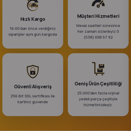
k Parça
Müşteri Hizmetleri
rça
Hızlı Kargo
Mesai saatleri süresince
16:00’dan önce verdiğiniz
her zaman sizlerleyiz 0
 Parça
siparişler aynı gün kargoda
(538) 658 57 92
Geniş Ürün Çeşitliliği
Güvenli Alışveriş
25.000'den fazla orjinal
256 Bit SSL sertifikası ile
yedek parça çeşitiyle
kartınız güvende
hizmetinizdeyiz.