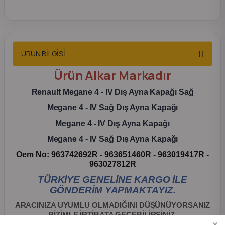
2012 Sedan
 Parça
ÜRÜN BİLGİSİ
 Parça
Ürün
Alkar
Markadır
ça
Renault
Megane 4 - IV
Dış Ayna Kapağı Sağ
Megane 4 - IV
Sağ Dış Ayna Kapağı
dek Parça
Megane 4 - IV
Dış Ayna Kapağı
Megane 4 - IV Sağ Dış Ayna Kapağı
rça
Oem No: 963742692R - 963651460R - 963019417R -
963027812R
edek Parça
TÜRKİYE GENELİNE KARGO İLE
GÖNDERİM YAPMAKTAYIZ.
rça
ARACINIZA UYUMLU OLMADIĞINI DÜŞÜNÜYORSANIZ
BİZİMLE İRTİBATA GEÇEBİLİRSİNİZ.
rça