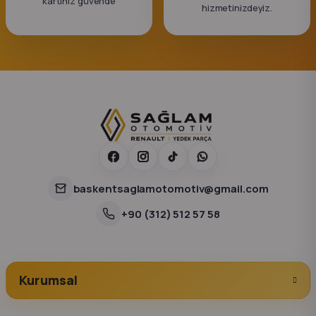
kartınız güvende
hizmetinizdeyiz.
baskentsaglamotomotiv@gmail.com
+90 (312) 512 57 58
Kurumsal