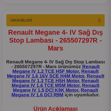
2012 Sedan
 Parça
ÜRÜN BİLGİSİ
 Parça
Renault Megane 4- IV Sağ Dış
Stop Lambası - 265507297R -
ça
Mars
dek Parça
Renault Megane 4- IV Sağ Dış Stop Lambası
- 265507297R - Mars ürünümüz
Renault
rça
Megane IV 1.2 TCE H5F Motor
,
Renault
Megane IV 1.6 16V SCE H4M Motor
,
Renault
Megane IV 1.3 TCE H5H Motor
,
Renault
edek Parça
Megane IV 1.6 TCE M5M Motor
,
Renault
Megane IV 1.5 DCİ K9K Motor
,
Renault
Megane IV 1.6 DCİ R9M
için uyumludur.
rça
rça
Ürün Açıklaması