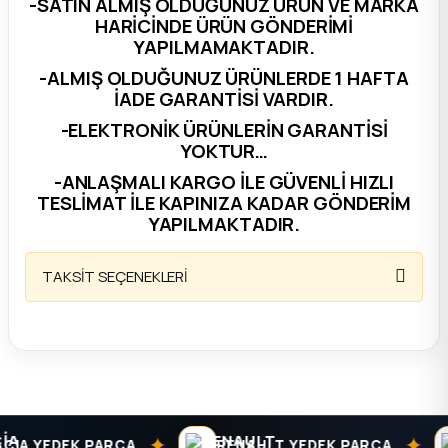
-SATIN ALMIŞ OLDUĞUNUZ ÜRÜN VE MARKA
HARİCİNDE ÜRÜN GÖNDERİMİ
ça
YAPILMAMAKTADIR.
-ALMIŞ OLDUĞUNUZ ÜRÜNLERDE 1 HAFTA
ça
İADE GARANTİSİ VARDIR.
-ELEKTRONİK ÜRÜNLERİN GARANTİSİ
k Parça
YOKTUR…
-ANLAŞMALI KARGO İLE GÜVENLİ HIZLI
 Parça
TESLİMAT İLE KAPINIZA KADAR GÖNDERİM
YAPILMAKTADIR.
 Parça
TAKSİT SEÇENEKLERİ
ek Parça
 Parça
 Parça
✦
✦
IA YEDEK PARÇA
RENAULT YEDEK PARÇA