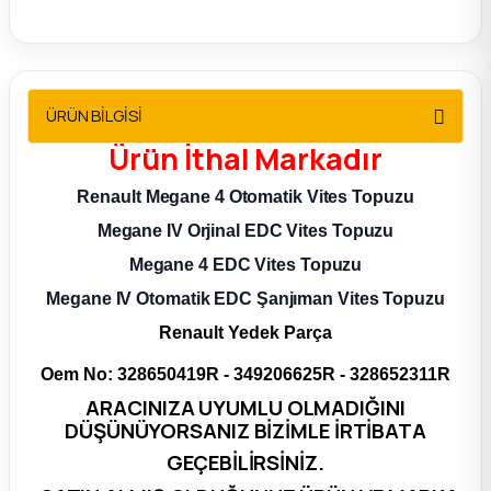
2012 Sedan
 Parça
ÜRÜN BİLGİSİ
 Parça
Ürün
İthal
Markadır
ça
Renault Megane 4 Otomatik Vites Topuzu
Megane IV Orjinal EDC Vites Topuzu
dek Parça
Megane 4 EDC Vites Topuzu
Megane IV Otomatik EDC Şanjıman Vites Topuzu
rça
Renault Yedek Parça
edek Parça
Oem No:
328650419R - 349206625R - 328652311R
ARACINIZA UYUMLU OLMADIĞINI
rça
DÜŞÜNÜYORSANIZ BİZİMLE İRTİBATA
GEÇEBİLİRSİNİZ.
rça