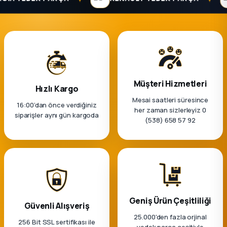
k Parça
rça
 Parça
Müşteri Hizmetleri
Hızlı Kargo
Mesai saatleri süresince
16:00’dan önce verdiğiniz
her zaman sizlerleyiz 0
siparişler aynı gün kargoda
(538) 658 57 92
Geniş Ürün Çeşitliliği
Güvenli Alışveriş
25.000'den fazla orjinal
256 Bit SSL sertifikası ile
yedek parça çeşitiyle