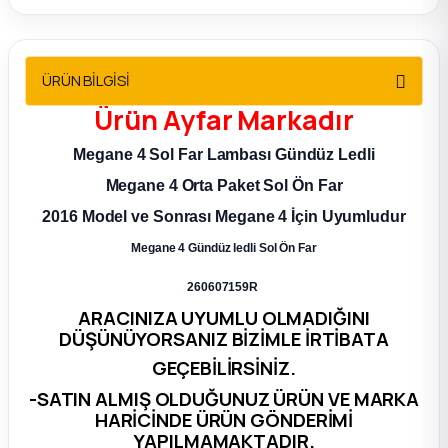
2012 Sedan
 Parça
ÜRÜN BİLGİSİ
Ürün
Ayfar
Markadır
 Parça
Megane 4 Sol Far Lambası Gündüz Ledli
ça
Megane 4 Orta Paket Sol Ön Far
2016 Model ve Sonrası Megane 4 İçin Uyumludur
dek Parça
Megane 4 Gündüz ledli Sol Ön Far
rça
260607159R
ARACINIZA UYUMLU OLMADIĞINI
edek Parça
DÜŞÜNÜYORSANIZ BİZİMLE İRTİBATA
GEÇEBİLİRSİNİZ.
rça
-SATIN ALMIŞ OLDUĞUNUZ ÜRÜN VE MARKA
HARİCİNDE ÜRÜN GÖNDERİMİ
rça
YAPILMAMAKTADIR.