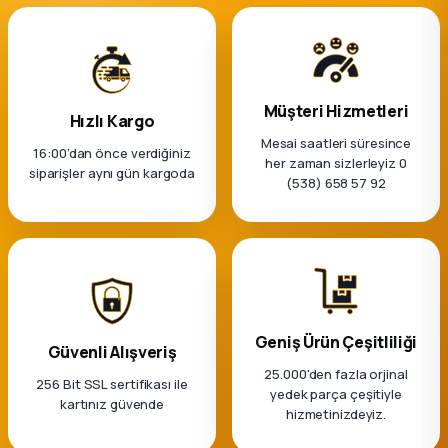
k Parça
rça
Müşteri Hizmetleri
 Parça
Hızlı Kargo
Mesai saatleri süresince
16:00’dan önce verdiğiniz
her zaman sizlerleyiz 0
siparişler aynı gün kargoda
(538) 658 57 92
Geniş Ürün Çeşitliliği
Güvenli Alışveriş
25.000'den fazla orjinal
256 Bit SSL sertifikası ile
yedek parça çeşitiyle
kartınız güvende
hizmetinizdeyiz.