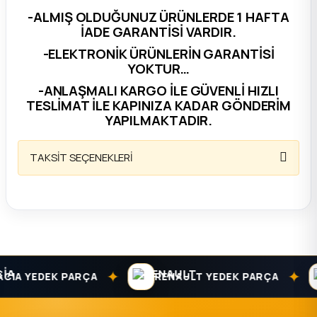
-ALMIŞ OLDUĞUNUZ ÜRÜNLERDE 1 HAFTA
ça
İADE GARANTİSİ VARDIR.
-ELEKTRONİK ÜRÜNLERİN GARANTİSİ
ça
YOKTUR…
-ANLAŞMALI KARGO İLE GÜVENLİ HIZLI
k Parça
TESLİMAT İLE KAPINIZA KADAR GÖNDERİM
YAPILMAKTADIR.
 Parça
TAKSİT SEÇENEKLERİ
 Parça
ek Parça
 Parça
✦
✦
IA YEDEK PARÇA
RENAULT YEDEK PARÇA
 Parça