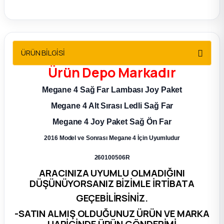
2012 Sedan
 Parça
ÜRÜN BİLGİSİ
 Parça
Ürün
Depo
Markadır
ça
Megane 4 Sağ Far Lambası Joy Paket
Megane 4 Alt Sırası Ledli Sağ Far
dek Parça
Megane 4
Joy
Paket Sağ Ön Far
rça
2016 Model ve Sonrası Megane 4 İçin Uyumludur
260100506R
edek Parça
ARACINIZA UYUMLU OLMADIĞINI
DÜŞÜNÜYORSANIZ BİZİMLE İRTİBATA
rça
GEÇEBİLİRSİNİZ.
-SATIN ALMIŞ OLDUĞUNUZ ÜRÜN VE MARKA
rça
HARİCİNDE ÜRÜN GÖNDERİMİ