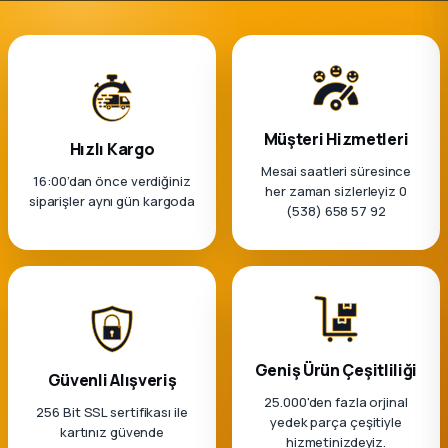
k Parça
rça
 Parça
Müşteri Hizmetleri
Hızlı Kargo
Mesai saatleri süresince
16:00’dan önce verdiğiniz
her zaman sizlerleyiz 0
siparişler aynı gün kargoda
(538) 658 57 92
Geniş Ürün Çeşitliliği
Güvenli Alışveriş
25.000'den fazla orjinal
256 Bit SSL sertifikası ile
yedek parça çeşitiyle
kartınız güvende
hizmetinizdeyiz.