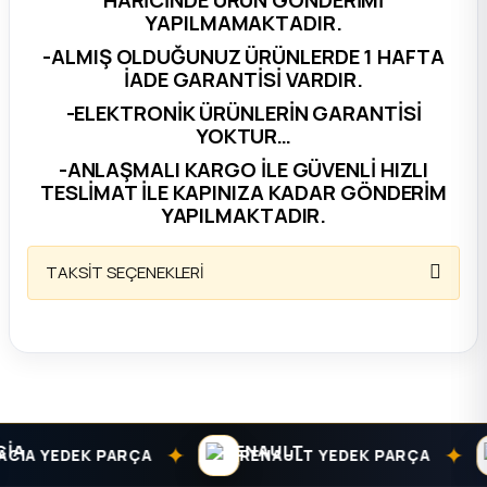
YAPILMAMAKTADIR.
ça
-ALMIŞ OLDUĞUNUZ ÜRÜNLERDE 1 HAFTA
İADE GARANTİSİ VARDIR.
ça
-ELEKTRONİK ÜRÜNLERİN GARANTİSİ
YOKTUR…
k Parça
-ANLAŞMALI KARGO İLE GÜVENLİ HIZLI
TESLİMAT İLE KAPINIZA KADAR GÖNDERİM
 Parça
YAPILMAKTADIR.
 Parça
TAKSİT SEÇENEKLERİ
ek Parça
 Parça
 Parça
✦
✦
CIA YEDEK PARÇA
RENAULT YEDEK PARÇA