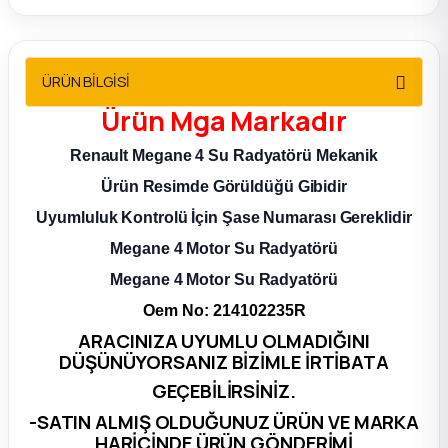
2012 Sedan
 Parça
ÜRÜN BİLGİSİ
Ürün
Mga
Markadır
 Parça
Renault Megane 4 Su Radyatörü Mekanik
ça
Ürün Resimde Görüldüğü Gibidir
Uyumluluk Kontrolü İçin Şase Numarası Gereklidir
dek Parça
Megane 4 Motor Su Radyatörü
rça
Megane 4 Motor Su Radyatörü
Oem No: 214102235R
edek Parça
ARACINIZA UYUMLU OLMADIĞINI
DÜŞÜNÜYORSANIZ BİZİMLE İRTİBATA
rça
GEÇEBİLİRSİNİZ.
-SATIN ALMIŞ OLDUĞUNUZ ÜRÜN VE MARKA
rça
HARİCİNDE ÜRÜN GÖNDERİMİ