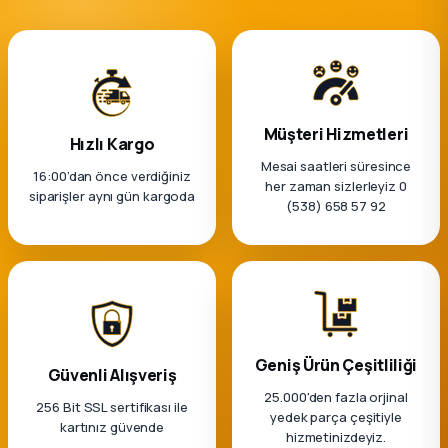
k Parça
rça
 Parça
Müşteri Hizmetleri
Hızlı Kargo
Mesai saatleri süresince
16:00’dan önce verdiğiniz
her zaman sizlerleyiz 0
siparişler aynı gün kargoda
(538) 658 57 92
Geniş Ürün Çeşitliliği
Güvenli Alışveriş
25.000'den fazla orjinal
256 Bit SSL sertifikası ile
yedek parça çeşitiyle
kartınız güvende
hizmetinizdeyiz.