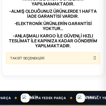
YAPILMAMAKTADIR.
ça
-ALMIŞ OLDUĞUNUZ ÜRÜNLERDE 1 HAFTA
İADE GARANTİSİ VARDIR.
ça
-ELEKTRONİK ÜRÜNLERİN GARANTİSİ
YOKTUR…
k Parça
-ANLAŞMALI KARGO İLE GÜVENLİ HIZLI
TESLİMAT İLE KAPINIZA KADAR GÖNDERİM
YAPILMAKTADIR.
 Parça
TAKSİT SEÇENEKLERİ
 Parça
ek Parça
 Parça
 Parça
✦
✦
ARÇA
DACIA YEDEK PARÇA
RENAULT YED