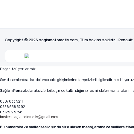
Copyright © 2026 saglamotomotiv.com, Tüm hakları saklıdır. | Renault
Değerli Müşterilerimiz;
Son dönemlerde artan dolandırıcılık girişimlerine karşı sizleri bilgilendirmek istiyoruz
Sağlam Renault
olarak sizlerle iletişimde kullandığımız resmi telefon numaralarımız 
0507 633 5211
0538 658 5792
0312 512 5758
baskentsaglamotomotiv@gmail.com
Bu numaralar ve mail adresi dışında size ulaşan mesaj, arama ve maillere itiba