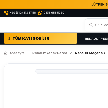
LÜTFEN S
+90 (312) 512 57 58
0538 658 57 92
TÜM KATEGORİLER
RENAULT YED
Anasayfa
Renault Yedek Parça
Renault Megane 4 -