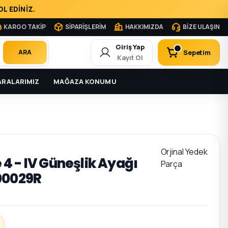
L EDİNİZ.
KARGO TAKİP
SİPARİŞLERİM
HAKKIMIZDA
BİZE ULAŞIN
Giriş Yap
Sepetim
ARA
Kayıt Ol
RALARIMIZ
MAĞAZA KONUMU
Orjinal Yedek
4 - IV Güneşlik Ayağı
Parça
00029R