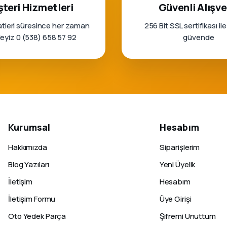
teri Hizmetleri
Güvenli Alışve
tleri süresince her zaman
256 Bit SSL sertifikası ile
rleyiz 0 (538) 658 57 92
güvende
Kurumsal
Hesabım
Hakkımızda
Siparişlerim
Blog Yazıları
Yeni Üyelik
İletişim
Hesabım
İletişim Formu
Üye Girişi
Oto Yedek Parça
Şifremi Unuttum