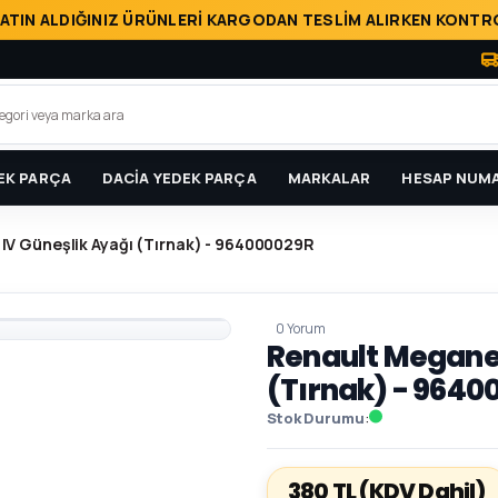
ATIN ALDIĞINIZ ÜRÜNLERİ KARGODAN TESLİM ALIRKEN KONTRO
EK PARÇA
DACİA YEDEK PARÇA
MARKALAR
HESAP NUMA
 IV Güneşlik Ayağı (Tırnak) - 964000029R
0 Yorum
Renault Megane 
(Tırnak) - 9640
Stok Durumu
380 TL
(KDV Dahil)