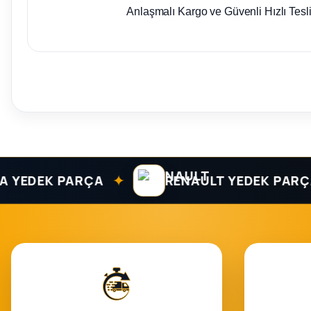
Anlaşmalı Kargo ve Güvenli Hızlı Tesl
✦
EDEK PARÇA
RENAULT YEDEK PARÇA