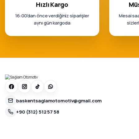
Hızlı Kargo
Müş
16:00’dan önce verdiğiniz siparişler
Mesai saa
aynı gün kargoda
sizle
baskentsaglamotomotiv@gmail.com
+90 (312) 512 57 58