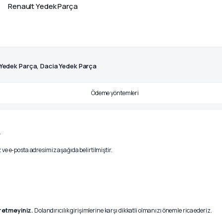
Renault Yedek Parça
 Yedek Parça, Dacia Yedek Parça
.
ve e-posta adresimiz aşağıda belirtilmiştir.
r etmeyiniz.
Dolandırıcılık girişimlerine karşı dikkatli olmanızı önemle rica ederiz.