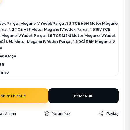
dek Parça
,
Megane IV Yedek Parça
,
1.3 TCE H5H Motor Megane
arça
,
1.2 TCE H5F Motor Megane IV Yedek Parça
,
1.6 16V SCE
 Megane IV Yedek Parça
,
1.6 TCE M5M Motor Megane IV Yedek
 DCİ K9K Motor Megane IV Yedek Parça
,
1.6 DCİ R9M Megane IV
ça
dek Parça
9R
+ KDV
SEPETE EKLE
HEMEN AL
yat Alarmı
Yorum Yaz
Paylaş