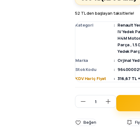
52 TL den başlayan taksitlerle!
Kategori
Renault Ye
IV Yedek P
H4M Motor
Parça
,
1.5
Yedek Par
Marka
Orjinal Ye
Stok Kodu
96400002
KDV Hariç Fiyat
316,67 TL 
Fi