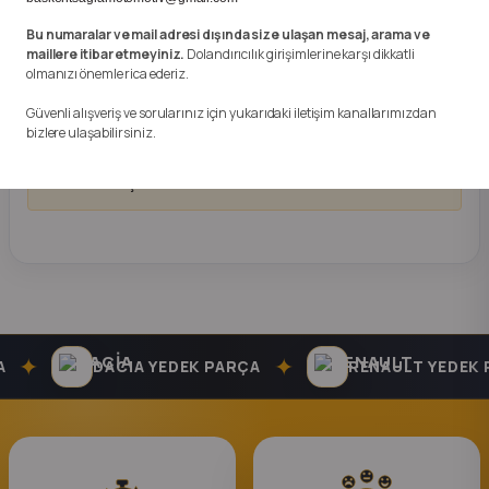
k Parça
Bu numaralar ve mail adresi dışında size ulaşan mesaj, arama ve
Anlaşmalı Kargo ve Güvenli Hızlı Teslimat ile Kapınıza
maillere itibar etmeyiniz.
Dolandırıcılık girişimlerine karşı dikkatli
rça
Kadar Gönderim Yapılmaktadır.Almış Olduğunuz Üründe
olmanızı önemle rica ederiz.
1 Hafta İade Garantisi Vardır.
Güvenli alışveriş ve sorularınız için yukarıdaki iletişim kanallarımızdan
 Parça
bizlere ulaşabilirsiniz.
TAKSİT SEÇENEKLERİ
✦
✦
DACIA YEDEK PARÇA
RENAULT YEDEK P