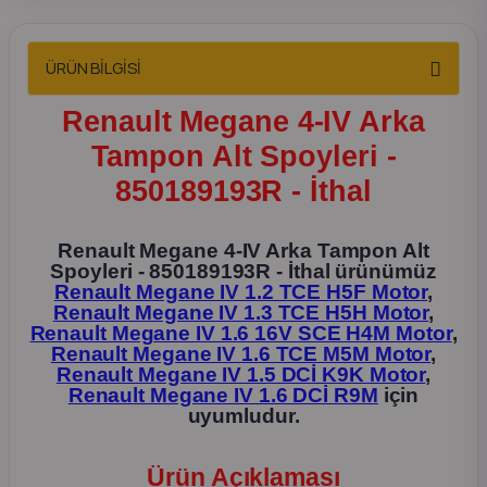
2012 Sedan
ÜRÜN BİLGİSİ
 Parça
Renault Megane 4-IV Arka
 Parça
Tampon Alt Spoyleri -
850189193R - İthal
ça
dek Parça
Renault Megane 4-IV Arka Tampon Alt
Spoyleri - 850189193R - İthal ürünümüz
Renault Megane IV 1.2 TCE H5F Motor
,
rça
Renault Megane IV 1.3 TCE H5H Motor
,
Renault Megane IV 1.6 16V SCE H4M Motor
,
Renault Megane IV 1.6 TCE M5M Motor
,
edek Parça
Renault Megane IV 1.5 DCİ K9K Motor
,
Renault Megane IV 1.6 DCİ R9M
için
uyumludur.
rça
rça
Ürün Açıklaması